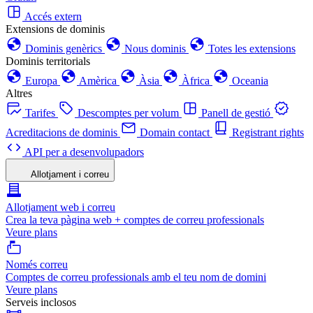
Accés extern
Extensions de dominis
Dominis genèrics
Nous dominis
Totes les extensions
Dominis territorials
Europa
Amèrica
Àsia
Àfrica
Oceania
Altres
Tarifes
Descomptes per volum
Panell de gestió
Acreditacions de dominis
Domain contact
Registrant rights
API per a desenvolupadors
Allotjament i correu
Allotjament web i correu
Crea la teva pàgina web + comptes de correu professionals
Veure plans
Només correu
Comptes de correu professionals amb el teu nom de domini
Veure plans
Serveis inclosos