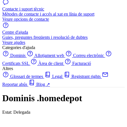
Contacte i suport tècnic
Mètodes de contacte i accés al xat en línia de suport
Veure opcions de contacte
Centre d'ajuda
Guies, preguntes freqüents i resolució de dubtes
Veure ajudes
Categories d'ajuda
Dominis
Allotjament web
Correu electrònic
Certificats SSL
Àrea de client
Facturació
Altres
Glossari de termes
Legal
Registrant rights
Reportar abús
Blog
↗
Dominis .homedepot
Estat: Delegada