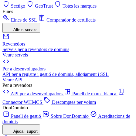
Sectigo
GeoTrust
Totes les marques
Eines
Eines de SSL
Comparador de certificats
Altres serveis
Revenedors
Serveis per a revendors de dominis
Veure serveis
Per a desenvolupadors
API per a registre i gestió de dominis, allotjament i SSL
Veure API
Per a revendors
API per a desenvolupadors
Panell de marca blanca
Connector WHMCS
Descomptes per volum
DonDominio
Panell de gestió
Sobre DonDominio
Acreditacions de
dominis
Ajuda i suport