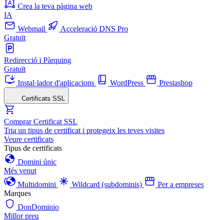
Crea la teva pàgina web
IA
Webmail
Acceleració DNS Pro
Gratuït
Redirecció i Pàrquing
Gratuït
Instal·lador d'aplicacions
WordPress
Prestashop
Certificats SSL
Comprar Certificat SSL
Tria un tipus de certificat i protegeix les teves visites
Veure certificats
Tipus de certificats
Domini únic
Més venut
Multidomini
Wildcard (subdominis)
Per a empreses
Marques
DonDominio
Millor preu