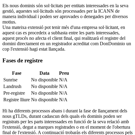
Els nous dominis són sol·licitats per entitats interessades en la seva
gestió, aquestes sol·licituds són processades per la ICANN de
manera individual i poden ser aprovades o denegades per diversos
motius.
Una mateixa extensió pot tenir més d'una empresa sol·licitant, en
aquest cas es procedeix a subhasta entre les parts interessades,
aquest procés no afecta el client final, qui realitzarà el registre del
domini directament en un registrador acreditat com DonDominio un
cop l'extensió hagi estat llançada.
Fases de registre
Fase
Data
Preu
Sunrise
No disponible
N/A
Landrush
No disponible
N/A
Pre-registre
No disponible
N/A
Registre lliure
No disponible
N/A
Hi ha diferents processos abans i durant la fase de llançament dels
nous gTLDs, durant cadascun dels quals els dominis poden ser
registrats per les parts interessades en funció de la seva relació amb
l'extensió, degut a marques registrades o en el moment de l'obertura
final de l'extensió. A continuació trobaràs els diferents processos pels