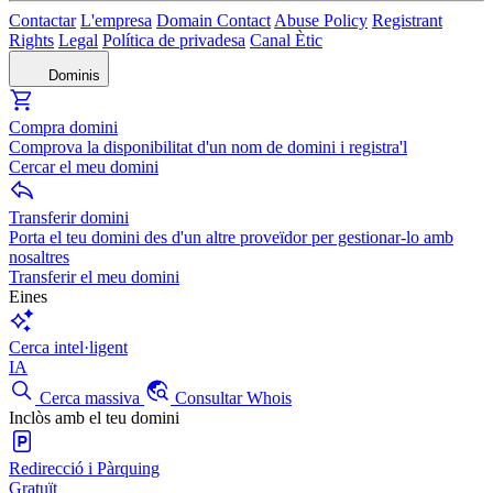
Contactar
L'empresa
Domain Contact
Abuse Policy
Registrant
Rights
Legal
Política de privadesa
Canal Ètic
Dominis
Compra domini
Comprova la disponibilitat d'un nom de domini i registra'l
Cercar el meu domini
Transferir domini
Porta el teu domini des d'un altre proveïdor per gestionar-lo amb
nosaltres
Transferir el meu domini
Eines
Cerca intel·ligent
IA
Cerca massiva
Consultar Whois
Inclòs amb el teu domini
Redirecció i Pàrquing
Gratuït