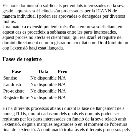
Els nous dominis són sol·licitats per entitats interessades en la seva
gestió, aquestes sol·licituds són processades per la ICANN de
manera individual i poden ser aprovades o denegades per diversos
motius.
Una mateixa extensió pot tenir més d'una empresa sol·licitant, en
aquest cas es procedeix a subhasta entre les parts interessades,
aquest procés no afecta el client final, qui realitzarà el registre del
domini directament en un registrador acreditat com DonDominio un
cop l'extensió hagi estat llançada.
Fases de registre
Fase
Data
Preu
Sunrise
No disponible
N/A
Landrush
No disponible
N/A
Pre-registre
No disponible
N/A
Registre lliure
No disponible
N/A
Hi ha diferents processos abans i durant la fase de llançament dels
nous gTLDs, durant cadascun dels quals els dominis poden ser
registrats per les parts interessades en funció de la seva relació amb
l'extensió, degut a marques registrades o en el moment de l'obertura
final de l'extensió. A continuació trobaràs els diferents processos pels