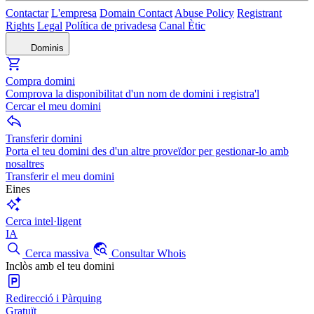
Contactar
L'empresa
Domain Contact
Abuse Policy
Registrant
Rights
Legal
Política de privadesa
Canal Ètic
Dominis
Compra domini
Comprova la disponibilitat d'un nom de domini i registra'l
Cercar el meu domini
Transferir domini
Porta el teu domini des d'un altre proveïdor per gestionar-lo amb
nosaltres
Transferir el meu domini
Eines
Cerca intel·ligent
IA
Cerca massiva
Consultar Whois
Inclòs amb el teu domini
Redirecció i Pàrquing
Gratuït