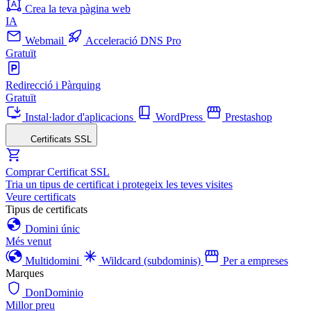
Crea la teva pàgina web
IA
Webmail
Acceleració DNS Pro
Gratuït
Redirecció i Pàrquing
Gratuït
Instal·lador d'aplicacions
WordPress
Prestashop
Certificats SSL
Comprar Certificat SSL
Tria un tipus de certificat i protegeix les teves visites
Veure certificats
Tipus de certificats
Domini únic
Més venut
Multidomini
Wildcard (subdominis)
Per a empreses
Marques
DonDominio
Millor preu