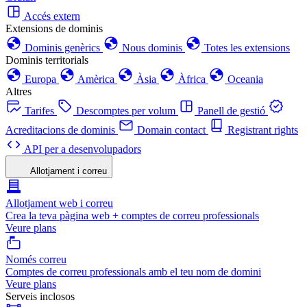
Accés extern
Extensions de dominis
Dominis genèrics
Nous dominis
Totes les extensions
Dominis territorials
Europa
Amèrica
Àsia
Àfrica
Oceania
Altres
Tarifes
Descomptes per volum
Panell de gestió
Acreditacions de dominis
Domain contact
Registrant rights
API per a desenvolupadors
Allotjament i correu
Allotjament web i correu
Crea la teva pàgina web + comptes de correu professionals
Veure plans
Només correu
Comptes de correu professionals amb el teu nom de domini
Veure plans
Serveis inclosos