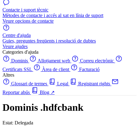
Contacte i suport tècnic
Mètodes de contacte i accés al xat en línia de suport
Veure opcions de contacte
Centre d'ajuda
Guies, preguntes freqüents i resolució de dubtes
Veure ajudes
Categories d'ajuda
Dominis
Allotjament web
Correu electrònic
Certificats SSL
Àrea de client
Facturació
Altres
Glossari de termes
Legal
Registrant rights
Reportar abús
Blog
↗
Dominis .hdfcbank
Estat: Delegada