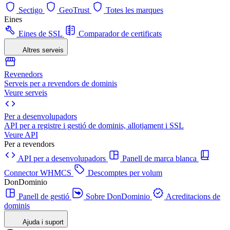
Sectigo
GeoTrust
Totes les marques
Eines
Eines de SSL
Comparador de certificats
Altres serveis
Revenedors
Serveis per a revendors de dominis
Veure serveis
Per a desenvolupadors
API per a registre i gestió de dominis, allotjament i SSL
Veure API
Per a revendors
API per a desenvolupadors
Panell de marca blanca
Connector WHMCS
Descomptes per volum
DonDominio
Panell de gestió
Sobre DonDominio
Acreditacions de
dominis
Ajuda i suport