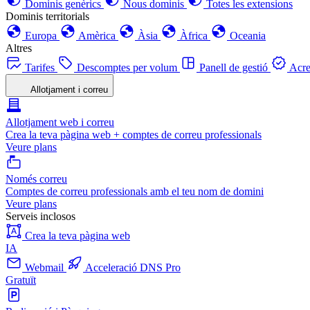
Dominis genèrics
Nous dominis
Totes les extensions
Dominis territorials
Europa
Amèrica
Àsia
Àfrica
Oceania
Altres
Tarifes
Descomptes per volum
Panell de gestió
Acre
Allotjament i correu
Allotjament web i correu
Crea la teva pàgina web + comptes de correu professionals
Veure plans
Només correu
Comptes de correu professionals amb el teu nom de domini
Veure plans
Serveis inclosos
Crea la teva pàgina web
IA
Webmail
Acceleració DNS Pro
Gratuït