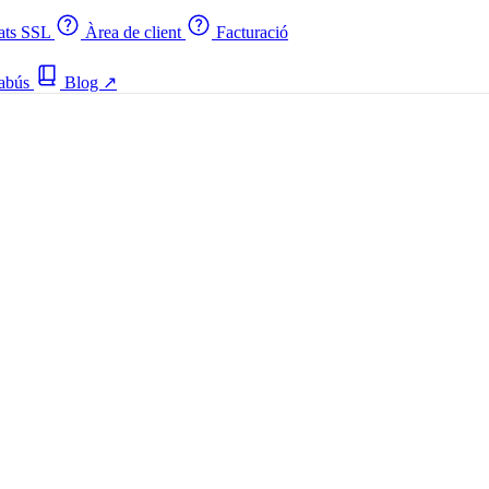
cats SSL
Àrea de client
Facturació
 abús
Blog
↗