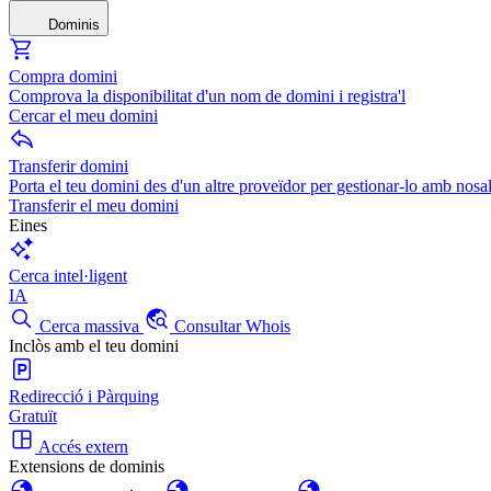
Dominis
Compra domini
Comprova la disponibilitat d'un nom de domini i registra'l
Cercar el meu domini
Transferir domini
Porta el teu domini des d'un altre proveïdor per gestionar-lo amb nosal
Transferir el meu domini
Eines
Cerca intel·ligent
IA
Cerca massiva
Consultar Whois
Inclòs amb el teu domini
Redirecció i Pàrquing
Gratuït
Accés extern
Extensions de dominis