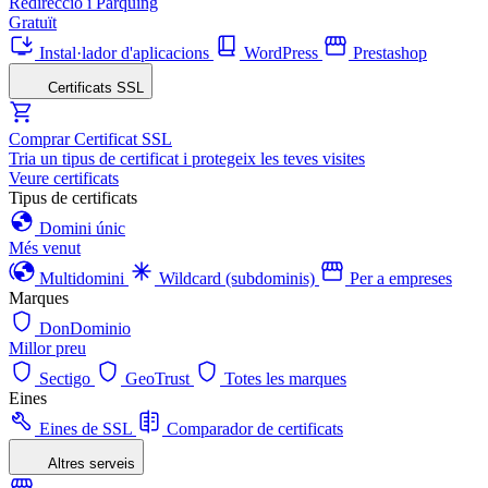
Redirecció i Pàrquing
Gratuït
Instal·lador d'aplicacions
WordPress
Prestashop
Certificats SSL
Comprar Certificat SSL
Tria un tipus de certificat i protegeix les teves visites
Veure certificats
Tipus de certificats
Domini únic
Més venut
Multidomini
Wildcard (subdominis)
Per a empreses
Marques
DonDominio
Millor preu
Sectigo
GeoTrust
Totes les marques
Eines
Eines de SSL
Comparador de certificats
Altres serveis