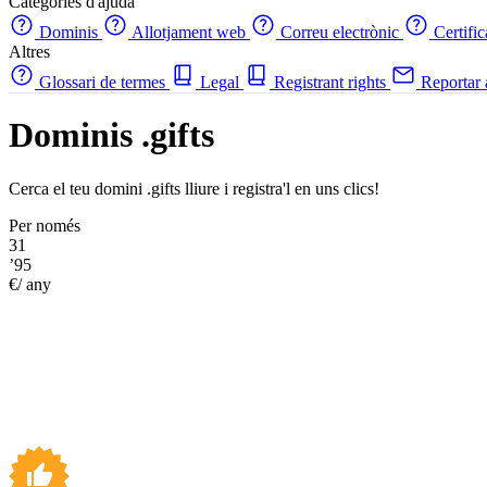
Categories d'ajuda
Dominis
Allotjament web
Correu electrònic
Certifi
Altres
Glossari de termes
Legal
Registrant rights
Reportar
Dominis .gifts
Cerca el teu domini .gifts lliure i registra'l en uns clics!
Per només
31
’95
€/ any