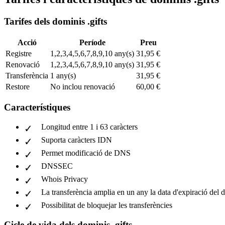
Tarifes dels dominis .gifts
Acció
Període
Preu
Registre
1,2,3,4,5,6,7,8,9,10 any(s)
31,95 €
Renovació
1,2,3,4,5,6,7,8,9,10 any(s)
31,95 €
Transferència
1 any(s)
31,95 €
Restore
No inclou renovació
60,00 €
Característiques
Longitud entre 1 i 63 caràcters
Suporta caràcters IDN
Permet modificació de DNS
DNSSEC
Whois Privacy
La transferència amplia en un any la data d'expiració del 
Possibilitat de bloquejar les transferències
Cicle de vida dels dominis .gifts