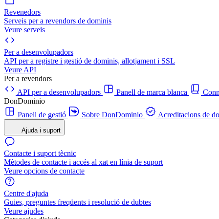
Revenedors
Serveis per a revendors de dominis
Veure serveis
Per a desenvolupadors
API per a registre i gestió de dominis, allotjament i SSL
Veure API
Per a revendors
API per a desenvolupadors
Panell de marca blanca
Con
DonDominio
Panell de gestió
Sobre DonDominio
Acreditacions de d
Ajuda i suport
Contacte i suport tècnic
Mètodes de contacte i accés al xat en línia de suport
Veure opcions de contacte
Centre d'ajuda
Guies, preguntes freqüents i resolució de dubtes
Veure ajudes