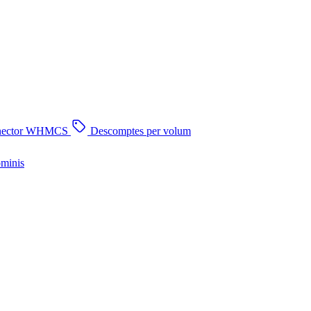
nector WHMCS
Descomptes per volum
ominis