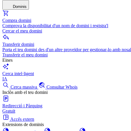
Dominis
Compra domini
Comprova la disponibilitat d'un nom de domini i registra'l
Cercar el meu domini
Transferir domini
Porta el teu domini des d'un altre proveïdor per gestionar-lo amb nosal
Transferir el meu domini
Eines
Cerca intel·ligent
IA
Cerca massiva
Consultar Whois
Inclòs amb el teu domini
Redirecció i Pàrquing
Gratuït
Accés extern
Extensions de dominis