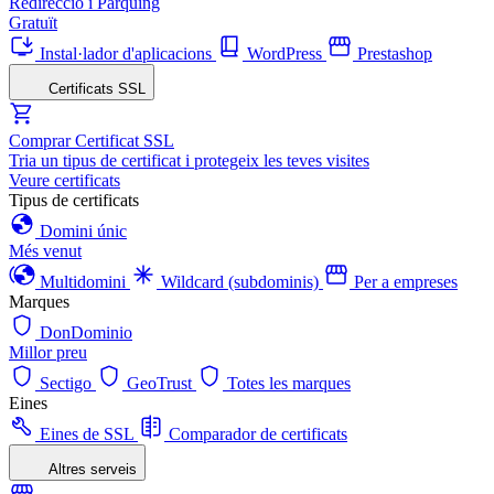
Redirecció i Pàrquing
Gratuït
Instal·lador d'aplicacions
WordPress
Prestashop
Certificats SSL
Comprar Certificat SSL
Tria un tipus de certificat i protegeix les teves visites
Veure certificats
Tipus de certificats
Domini únic
Més venut
Multidomini
Wildcard (subdominis)
Per a empreses
Marques
DonDominio
Millor preu
Sectigo
GeoTrust
Totes les marques
Eines
Eines de SSL
Comparador de certificats
Altres serveis