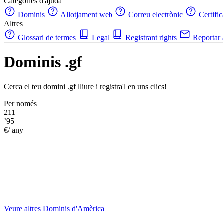
Categories d'ajuda
Dominis
Allotjament web
Correu electrònic
Certifi
Altres
Glossari de termes
Legal
Registrant rights
Reportar
Dominis .gf
Cerca el teu domini .gf lliure i registra'l en uns clics!
Per només
211
’95
€/ any
Veure altres Dominis d'Amèrica