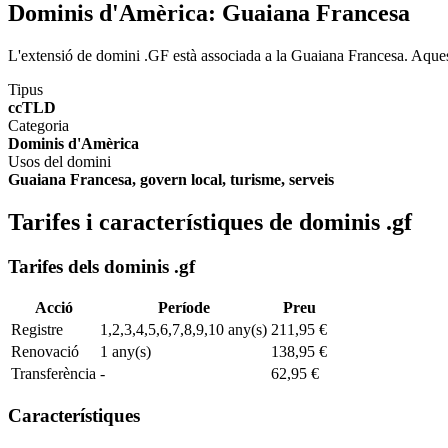
Dominis d'Amèrica:
Guaiana Francesa
L'extensió de domini .GF està associada a la Guaiana Francesa. Aques
Tipus
ccTLD
Categoria
Dominis d'Amèrica
Usos del domini
Guaiana Francesa, govern local, turisme, serveis
Tarifes i característiques de dominis .gf
Tarifes dels dominis .gf
Acció
Període
Preu
Registre
1,2,3,4,5,6,7,8,9,10 any(s)
211,95 €
Renovació
1 any(s)
138,95 €
Transferència
-
62,95 €
Característiques