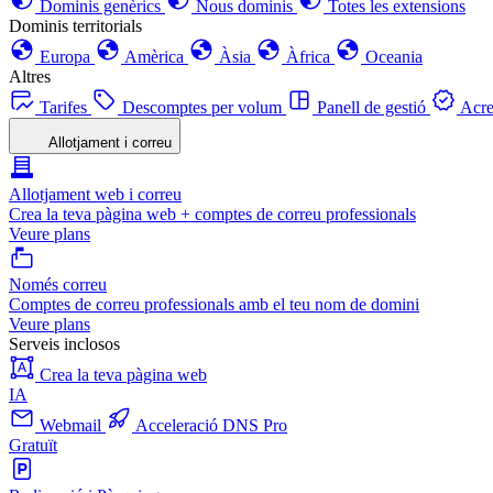
Dominis genèrics
Nous dominis
Totes les extensions
Dominis territorials
Europa
Amèrica
Àsia
Àfrica
Oceania
Altres
Tarifes
Descomptes per volum
Panell de gestió
Acre
Allotjament i correu
Allotjament web i correu
Crea la teva pàgina web + comptes de correu professionals
Veure plans
Només correu
Comptes de correu professionals amb el teu nom de domini
Veure plans
Serveis inclosos
Crea la teva pàgina web
IA
Webmail
Acceleració DNS Pro
Gratuït