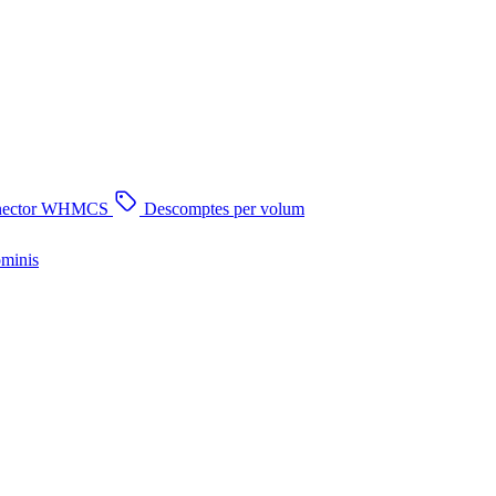
nector WHMCS
Descomptes per volum
ominis