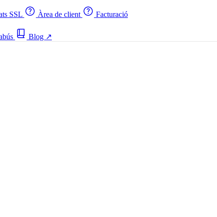
cats SSL
Àrea de client
Facturació
 abús
Blog
↗