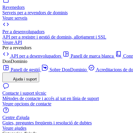
Revenedors
Serveis per a revendors de dominis
Veure serveis
Per a desenvolupadors
API per a registre i gestió de dominis, allotjament i SSL
Veure API
Per a revendors
API per a desenvolupadors
Panell de marca blanca
Con
DonDominio
Panell de gestió
Sobre DonDominio
Acreditacions de d
Ajuda i suport
Contacte i suport tècnic
Mètodes de contacte i accés al xat en línia de suport
Veure opcions de contacte
Centre d'ajuda
Guies, preguntes freqüents i resolució de dubtes
Veure ajudes