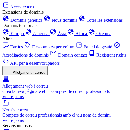
Accés extern
Extensions de dominis
Dominis genèrics
Nous dominis
Totes les extensions
Dominis territorials
Europa
Amèrica
Àsia
Àfrica
Oceania
Altres
Tarifes
Descomptes per volum
Panell de gestió
Acreditacions de dominis
Domain contact
Registrant rights
API per a desenvolupadors
Allotjament i correu
Allotjament web i correu
Crea la teva pàgina web + comptes de correu professionals
Veure plans
Només correu
Comptes de correu professionals amb el teu nom de domini
Veure plans
Serveis inclosos