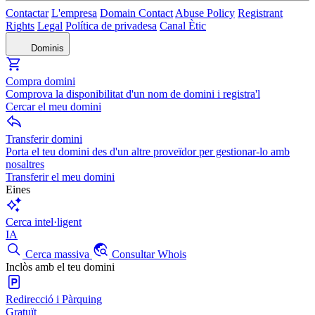
Contactar
L'empresa
Domain Contact
Abuse Policy
Registrant
Rights
Legal
Política de privadesa
Canal Ètic
Dominis
Compra domini
Comprova la disponibilitat d'un nom de domini i registra'l
Cercar el meu domini
Transferir domini
Porta el teu domini des d'un altre proveïdor per gestionar-lo amb
nosaltres
Transferir el meu domini
Eines
Cerca intel·ligent
IA
Cerca massiva
Consultar Whois
Inclòs amb el teu domini
Redirecció i Pàrquing
Gratuït