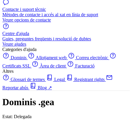
Contacte i suport tècnic
Mètodes de contacte i accés al xat en línia de suport
Veure opcions de contacte
Centre d'ajuda
Guies, preguntes freqüents i resolució de dubtes
Veure ajudes
Categories d'ajuda
Dominis
Allotjament web
Correu electrònic
Certificats SSL
Àrea de client
Facturació
Altres
Glossari de termes
Legal
Registrant rights
Reportar abús
Blog
↗
Dominis .gea
Estat: Delegada