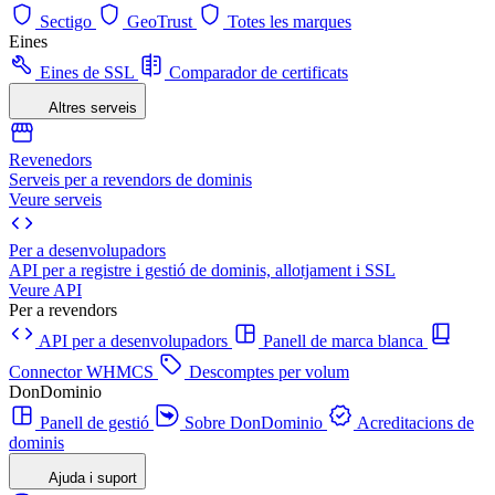
Sectigo
GeoTrust
Totes les marques
Eines
Eines de SSL
Comparador de certificats
Altres serveis
Revenedors
Serveis per a revendors de dominis
Veure serveis
Per a desenvolupadors
API per a registre i gestió de dominis, allotjament i SSL
Veure API
Per a revendors
API per a desenvolupadors
Panell de marca blanca
Connector WHMCS
Descomptes per volum
DonDominio
Panell de gestió
Sobre DonDominio
Acreditacions de
dominis
Ajuda i suport