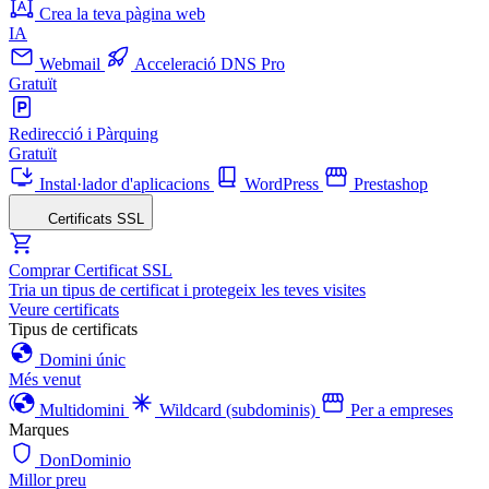
Crea la teva pàgina web
IA
Webmail
Acceleració DNS Pro
Gratuït
Redirecció i Pàrquing
Gratuït
Instal·lador d'aplicacions
WordPress
Prestashop
Certificats SSL
Comprar Certificat SSL
Tria un tipus de certificat i protegeix les teves visites
Veure certificats
Tipus de certificats
Domini únic
Més venut
Multidomini
Wildcard (subdominis)
Per a empreses
Marques
DonDominio
Millor preu