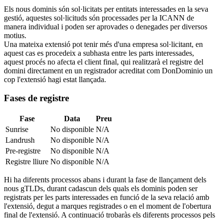
Els nous dominis són sol·licitats per entitats interessades en la seva
gestió, aquestes sol·licituds són processades per la ICANN de
manera individual i poden ser aprovades o denegades per diversos
motius.
Una mateixa extensió pot tenir més d'una empresa sol·licitant, en
aquest cas es procedeix a subhasta entre les parts interessades,
aquest procés no afecta el client final, qui realitzarà el registre del
domini directament en un registrador acreditat com DonDominio un
cop l'extensió hagi estat llançada.
Fases de registre
Fase
Data
Preu
Sunrise
No disponible
N/A
Landrush
No disponible
N/A
Pre-registre
No disponible
N/A
Registre lliure
No disponible
N/A
Hi ha diferents processos abans i durant la fase de llançament dels
nous gTLDs, durant cadascun dels quals els dominis poden ser
registrats per les parts interessades en funció de la seva relació amb
l'extensió, degut a marques registrades o en el moment de l'obertura
final de l'extensió. A continuació trobaràs els diferents processos pels