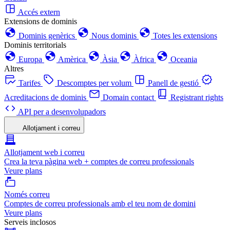
Accés extern
Extensions de dominis
Dominis genèrics
Nous dominis
Totes les extensions
Dominis territorials
Europa
Amèrica
Àsia
Àfrica
Oceania
Altres
Tarifes
Descomptes per volum
Panell de gestió
Acreditacions de dominis
Domain contact
Registrant rights
API per a desenvolupadors
Allotjament i correu
Allotjament web i correu
Crea la teva pàgina web + comptes de correu professionals
Veure plans
Només correu
Comptes de correu professionals amb el teu nom de domini
Veure plans
Serveis inclosos