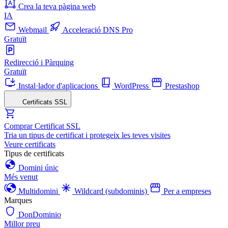
Crea la teva pàgina web
IA
Webmail
Acceleració DNS Pro
Gratuït
Redirecció i Pàrquing
Gratuït
Instal·lador d'aplicacions
WordPress
Prestashop
Certificats SSL
Comprar Certificat SSL
Tria un tipus de certificat i protegeix les teves visites
Veure certificats
Tipus de certificats
Domini únic
Més venut
Multidomini
Wildcard (subdominis)
Per a empreses
Marques
DonDominio
Millor preu