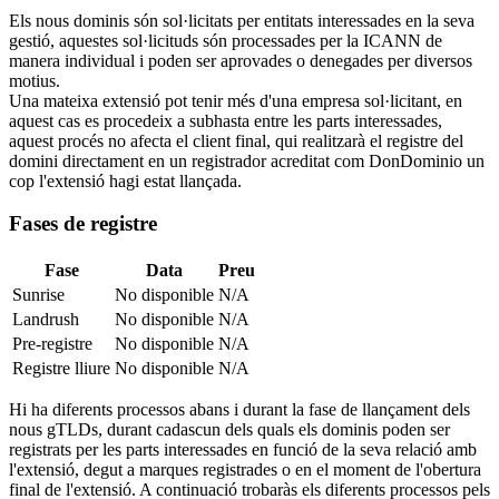
Els nous dominis són sol·licitats per entitats interessades en la seva
gestió, aquestes sol·licituds són processades per la ICANN de
manera individual i poden ser aprovades o denegades per diversos
motius.
Una mateixa extensió pot tenir més d'una empresa sol·licitant, en
aquest cas es procedeix a subhasta entre les parts interessades,
aquest procés no afecta el client final, qui realitzarà el registre del
domini directament en un registrador acreditat com DonDominio un
cop l'extensió hagi estat llançada.
Fases de registre
Fase
Data
Preu
Sunrise
No disponible
N/A
Landrush
No disponible
N/A
Pre-registre
No disponible
N/A
Registre lliure
No disponible
N/A
Hi ha diferents processos abans i durant la fase de llançament dels
nous gTLDs, durant cadascun dels quals els dominis poden ser
registrats per les parts interessades en funció de la seva relació amb
l'extensió, degut a marques registrades o en el moment de l'obertura
final de l'extensió. A continuació trobaràs els diferents processos pels