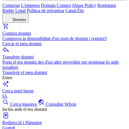
Contactar
L'empresa
Domain Contact
Abuse Policy
Registrant
Rights
Legal
Política de privadesa
Canal Ètic
Dominis
Compra domini
Comprova la disponibilitat d'un nom de domini i registra'l
Cercar el meu domini
Transferir domini
Porta el teu domini des d'un altre proveïdor per gestionar-lo amb
nosaltres
Transferir el meu domini
Eines
Cerca intel·ligent
IA
Cerca massiva
Consultar Whois
Inclòs amb el teu domini
Redirecció i Pàrquing
Gratuït