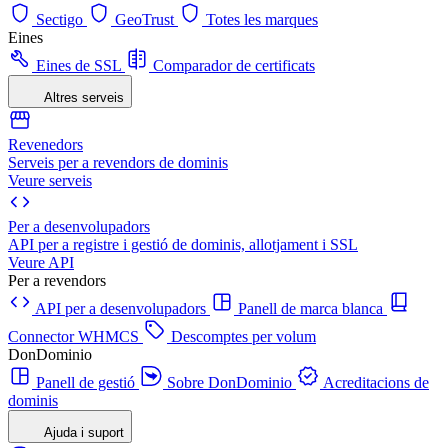
Sectigo
GeoTrust
Totes les marques
Eines
Eines de SSL
Comparador de certificats
Altres serveis
Revenedors
Serveis per a revendors de dominis
Veure serveis
Per a desenvolupadors
API per a registre i gestió de dominis, allotjament i SSL
Veure API
Per a revendors
API per a desenvolupadors
Panell de marca blanca
Connector WHMCS
Descomptes per volum
DonDominio
Panell de gestió
Sobre DonDominio
Acreditacions de
dominis
Ajuda i suport