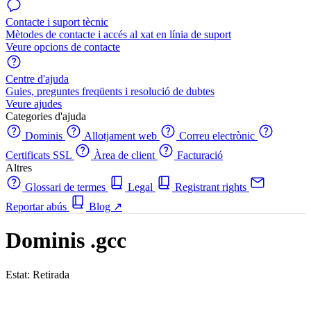
Contacte i suport tècnic
Mètodes de contacte i accés al xat en línia de suport
Veure opcions de contacte
Centre d'ajuda
Guies, preguntes freqüents i resolució de dubtes
Veure ajudes
Categories d'ajuda
Dominis
Allotjament web
Correu electrònic
Certificats SSL
Àrea de client
Facturació
Altres
Glossari de termes
Legal
Registrant rights
Reportar abús
Blog
↗
Dominis .gcc
Estat: Retirada