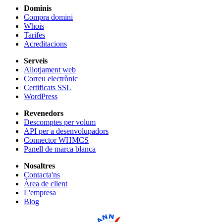
Dominis
Compra domini
Whois
Tarifes
Acreditacions
Serveis
Allotjament web
Correu electrònic
Certificats SSL
WordPress
Revenedors
Descomptes per volum
API per a desenvolupadors
Connector WHMCS
Panell de marca blanca
Nosaltres
Contacta'ns
Àrea de client
L'empresa
Blog