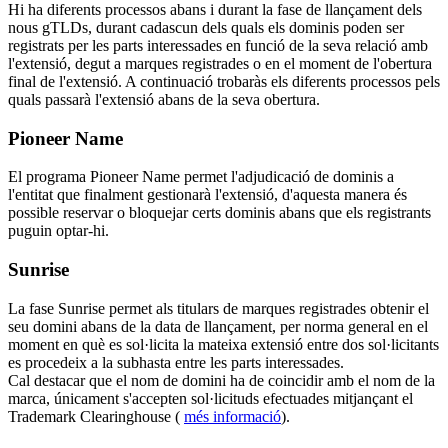
Hi ha diferents processos abans i durant la fase de llançament dels
nous gTLDs, durant cadascun dels quals els dominis poden ser
registrats per les parts interessades en funció de la seva relació amb
l'extensió, degut a marques registrades o en el moment de l'obertura
final de l'extensió. A continuació trobaràs els diferents processos pels
quals passarà l'extensió abans de la seva obertura.
Pioneer Name
El programa Pioneer Name permet l'adjudicació de dominis a
l'entitat que finalment gestionarà l'extensió, d'aquesta manera és
possible reservar o bloquejar certs dominis abans que els registrants
puguin optar-hi.
Sunrise
La fase Sunrise permet als titulars de marques registrades obtenir el
seu domini abans de la data de llançament, per norma general en el
moment en què es sol·licita la mateixa extensió entre dos sol·licitants
es procedeix a la subhasta entre les parts interessades.
Cal destacar que el nom de domini ha de coincidir amb el nom de la
marca, únicament s'accepten sol·licituds efectuades mitjançant el
Trademark Clearinghouse (
més informació
).