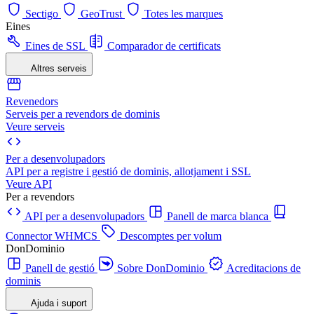
Sectigo
GeoTrust
Totes les marques
Eines
Eines de SSL
Comparador de certificats
Altres serveis
Revenedors
Serveis per a revendors de dominis
Veure serveis
Per a desenvolupadors
API per a registre i gestió de dominis, allotjament i SSL
Veure API
Per a revendors
API per a desenvolupadors
Panell de marca blanca
Connector WHMCS
Descomptes per volum
DonDominio
Panell de gestió
Sobre DonDominio
Acreditacions de
dominis
Ajuda i suport