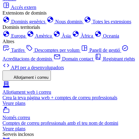
Accés extern
Extensions de dominis
Dominis genèrics
Nous dominis
Totes les extensions
Dominis territorials
Europa
Amèrica
Àsia
Àfrica
Oceania
Altres
Tarifes
Descomptes per volum
Panell de gestió
Acreditacions de dominis
Domain contact
Registrant rights
API per a desenvolupadors
Allotjament i correu
Allotjament web i correu
Crea la teva pàgina web + comptes de correu professionals
Veure plans
Només correu
Comptes de correu professionals amb el teu nom de domini
Veure plans
Serveis inclosos