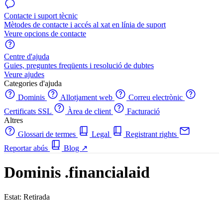
Contacte i suport tècnic
Mètodes de contacte i accés al xat en línia de suport
Veure opcions de contacte
Centre d'ajuda
Guies, preguntes freqüents i resolució de dubtes
Veure ajudes
Categories d'ajuda
Dominis
Allotjament web
Correu electrònic
Certificats SSL
Àrea de client
Facturació
Altres
Glossari de termes
Legal
Registrant rights
Reportar abús
Blog
↗
Dominis .financialaid
Estat: Retirada