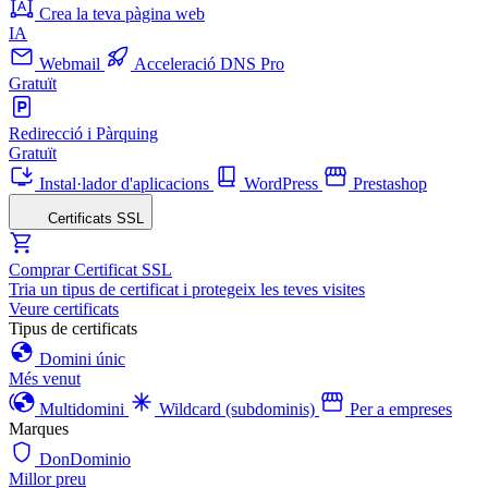
Crea la teva pàgina web
IA
Webmail
Acceleració DNS Pro
Gratuït
Redirecció i Pàrquing
Gratuït
Instal·lador d'aplicacions
WordPress
Prestashop
Certificats SSL
Comprar Certificat SSL
Tria un tipus de certificat i protegeix les teves visites
Veure certificats
Tipus de certificats
Domini únic
Més venut
Multidomini
Wildcard (subdominis)
Per a empreses
Marques
DonDominio
Millor preu