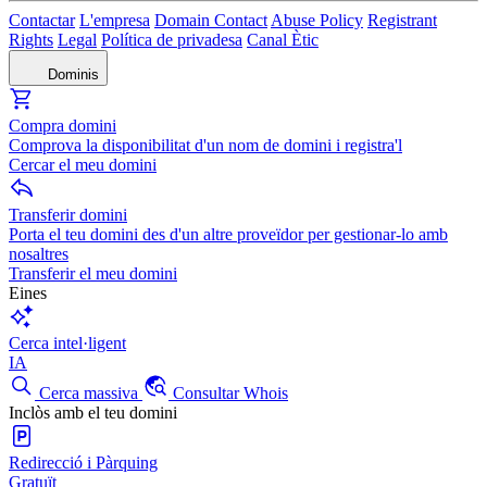
Contactar
L'empresa
Domain Contact
Abuse Policy
Registrant
Rights
Legal
Política de privadesa
Canal Ètic
Dominis
Compra domini
Comprova la disponibilitat d'un nom de domini i registra'l
Cercar el meu domini
Transferir domini
Porta el teu domini des d'un altre proveïdor per gestionar-lo amb
nosaltres
Transferir el meu domini
Eines
Cerca intel·ligent
IA
Cerca massiva
Consultar Whois
Inclòs amb el teu domini
Redirecció i Pàrquing
Gratuït