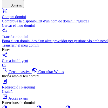
Dominis
Compra domini
Comprova la disponibilitat d'un nom de domini i registra'l
Cercar el meu domini
Transferir domini
Porta el teu domini des d'un altre proveïdor per gestionar-lo amb nosal
Transferir el meu domini
Eines
Cerca intel·ligent
IA
Cerca massiva
Consultar Whois
Inclòs amb el teu domini
Redirecció i Pàrquing
Gratuït
Accés extern
Extensions de dominis