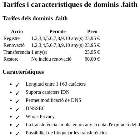
Tarifes i característiques de dominis .faith
Tarifes dels dominis .faith
Acció
Període
Preu
Registre
1,2,3,4,5,6,7,8,9,10 any(s)
23,95 €
Renovació
1,2,3,4,5,6,7,8,9,10 any(s)
23,95 €
Transferència
1 any(s)
23,95 €
Restore
No inclou renovació
60,00 €
Característiques
Longitud entre 1 i 63 caràcters
Suporta caràcters IDN
Permet modificació de DNS
DNSSEC
Whois Privacy
La transferència amplia en un any la data d'expiració del 
Possibilitat de bloquejar les transferències