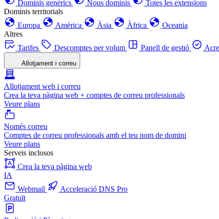
Dominis genèrics
Nous dominis
Totes les extensions
Dominis territorials
Europa
Amèrica
Àsia
Àfrica
Oceania
Altres
Tarifes
Descomptes per volum
Panell de gestió
Acre
Allotjament i correu
Allotjament web i correu
Crea la teva pàgina web + comptes de correu professionals
Veure plans
Només correu
Comptes de correu professionals amb el teu nom de domini
Veure plans
Serveis inclosos
Crea la teva pàgina web
IA
Webmail
Acceleració DNS Pro
Gratuït