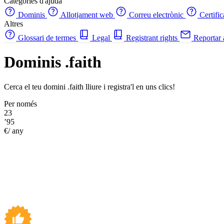
Categories d'ajuda
Dominis
Allotjament web
Correu electrònic
Certifi
Altres
Glossari de termes
Legal
Registrant rights
Reportar
Dominis .faith
Cerca el teu domini .faith lliure i registra'l en uns clics!
Per només
23
’95
€/ any