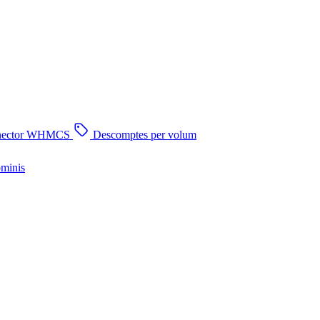
nector WHMCS
Descomptes per volum
ominis