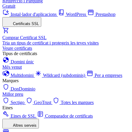
Redirecció i Pàrquing
Gratuït
Instal·lador d'aplicacions
WordPress
Prestashop
Certificats SSL
Comprar Certificat SSL
Tria un tipus de certificat i protegeix les teves visites
Veure certificats
Tipus de certificats
Domini únic
Més venut
Multidomini
Wildcard (subdominis)
Per a empreses
Marques
DonDominio
Millor preu
Sectigo
GeoTrust
Totes les marques
Eines
Eines de SSL
Comparador de certificats
Altres serveis