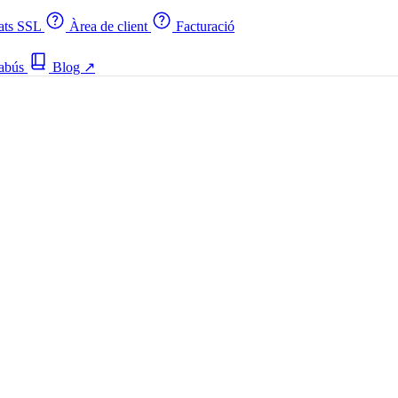
cats SSL
Àrea de client
Facturació
 abús
Blog
↗