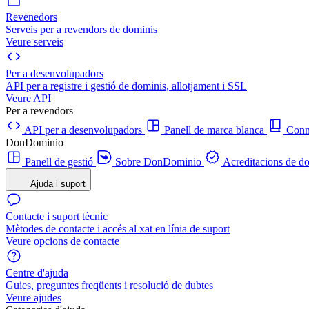
Revenedors
Serveis per a revendors de dominis
Veure serveis
Per a desenvolupadors
API per a registre i gestió de dominis, allotjament i SSL
Veure API
Per a revendors
API per a desenvolupadors
Panell de marca blanca
Con
DonDominio
Panell de gestió
Sobre DonDominio
Acreditacions de d
Ajuda i suport
Contacte i suport tècnic
Mètodes de contacte i accés al xat en línia de suport
Veure opcions de contacte
Centre d'ajuda
Guies, preguntes freqüents i resolució de dubtes
Veure ajudes