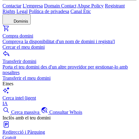
Contactar
L'empresa
Domain Contact
Abuse Policy
Registrant
Rights
Legal
Política de privadesa
Canal Ètic
Dominis
Compra domini
Comprova la disponibilitat d'un nom de domini i registra'l
Cercar el meu domini
Transferir domini
Porta el teu domini des d'un altre proveïdor per gestionar-lo amb
nosaltres
Transferir el meu domini
Eines
Cerca intel·ligent
IA
Cerca massiva
Consultar Whois
Inclòs amb el teu domini
Redirecció i Pàrquing
Gratuït