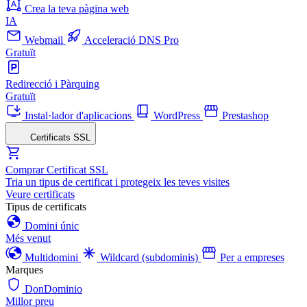
Crea la teva pàgina web
IA
Webmail
Acceleració DNS Pro
Gratuït
Redirecció i Pàrquing
Gratuït
Instal·lador d'aplicacions
WordPress
Prestashop
Certificats SSL
Comprar Certificat SSL
Tria un tipus de certificat i protegeix les teves visites
Veure certificats
Tipus de certificats
Domini únic
Més venut
Multidomini
Wildcard (subdominis)
Per a empreses
Marques
DonDominio
Millor preu