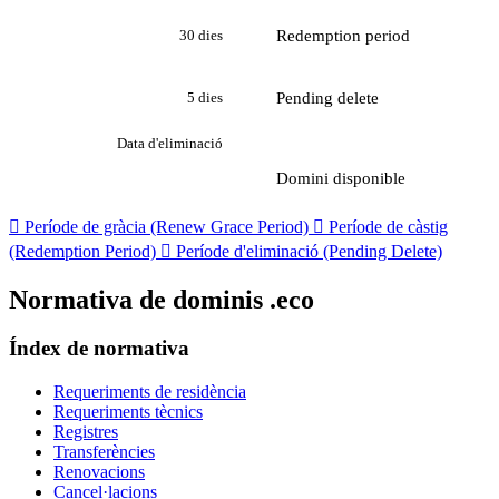
Redemption period
30 dies
Pending delete
5 dies
Data d'eliminació
Domini disponible

Període de gràcia (Renew Grace Period)

Període de càstig
(Redemption Period)

Període d'eliminació (Pending Delete)
Normativa de dominis .eco
Índex de normativa
Requeriments de residència
Requeriments tècnics
Registres
Transferències
Renovacions
Cancel·lacions