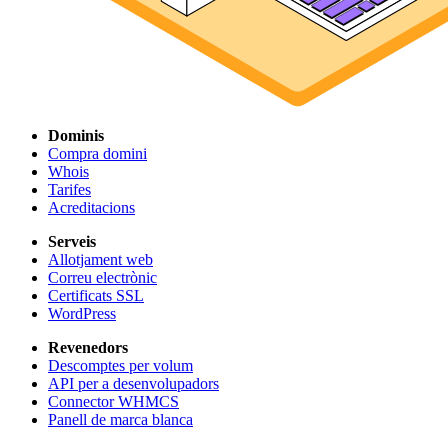
Dominis
Compra domini
Whois
Tarifes
Acreditacions
Serveis
Allotjament web
Correu electrònic
Certificats SSL
WordPress
Revenedors
Descomptes per volum
API per a desenvolupadors
Connector WHMCS
Panell de marca blanca