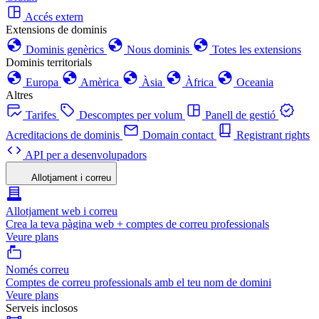
Accés extern
Extensions de dominis
Dominis genèrics
Nous dominis
Totes les extensions
Dominis territorials
Europa
Amèrica
Àsia
Àfrica
Oceania
Altres
Tarifes
Descomptes per volum
Panell de gestió
Acreditacions de dominis
Domain contact
Registrant rights
API per a desenvolupadors
Allotjament i correu
Allotjament web i correu
Crea la teva pàgina web + comptes de correu professionals
Veure plans
Només correu
Comptes de correu professionals amb el teu nom de domini
Veure plans
Serveis inclosos