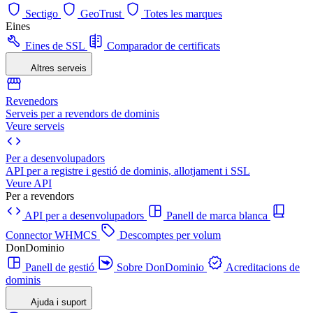
Sectigo
GeoTrust
Totes les marques
Eines
Eines de SSL
Comparador de certificats
Altres serveis
Revenedors
Serveis per a revendors de dominis
Veure serveis
Per a desenvolupadors
API per a registre i gestió de dominis, allotjament i SSL
Veure API
Per a revendors
API per a desenvolupadors
Panell de marca blanca
Connector WHMCS
Descomptes per volum
DonDominio
Panell de gestió
Sobre DonDominio
Acreditacions de
dominis
Ajuda i suport