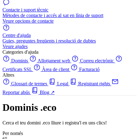
Contacte i suport tècnic
Mètodes de contacte i accés al xat en línia de suport
Veure opcions de contacte
Centre d'ajuda
Guies, preguntes freqüents i resolució de dubtes
Veure ajudes
Categories d'ajuda
Dominis
Allotjament web
Correu electrònic
Certificats SSL
Àrea de client
Facturació
Altres
Glossari de termes
Legal
Registrant rights
Reportar abús
Blog
↗
Dominis .eco
Cerca el teu domini .eco lliure i registra'l en uns clics!
Per només
65