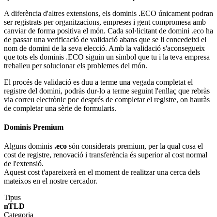
A diferència d'altres extensions, els dominis .ECO únicament podran
ser registrats per organitzacions, empreses i gent compromesa amb
canviar de forma positiva el món. Cada sol·licitant de domini .eco ha
de passar una verificació de validació abans que se li concedeixi el
nom de domini de la seva elecció. Amb la validació s'aconsegueix
que tots els dominis .ECO siguin un símbol que tu i la teva empresa
treballeu per solucionar els problemes del món.
El procés de validació es duu a terme una vegada completat el
registre del domini, podràs dur-lo a terme seguint l'enllaç que rebràs
via correu electrònic poc després de completar el registre, on hauràs
de completar una sèrie de formularis.
Dominis Premium
Alguns dominis
.eco
són considerats premium, per la qual cosa el
cost de registre, renovació i transferència és superior al cost normal
de l'extensió.
Aquest cost t'apareixerà en el moment de realitzar una cerca dels
mateixos en el nostre cercador.
Tipus
nTLD
Categoria