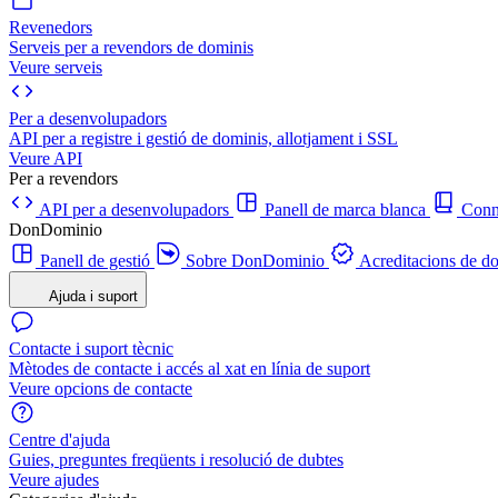
Revenedors
Serveis per a revendors de dominis
Veure serveis
Per a desenvolupadors
API per a registre i gestió de dominis, allotjament i SSL
Veure API
Per a revendors
API per a desenvolupadors
Panell de marca blanca
Con
DonDominio
Panell de gestió
Sobre DonDominio
Acreditacions de d
Ajuda i suport
Contacte i suport tècnic
Mètodes de contacte i accés al xat en línia de suport
Veure opcions de contacte
Centre d'ajuda
Guies, preguntes freqüents i resolució de dubtes
Veure ajudes