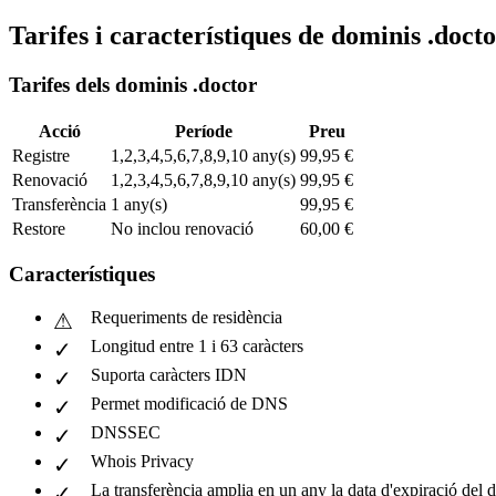
Tarifes i característiques de dominis .doct
Tarifes dels dominis .doctor
Acció
Període
Preu
Registre
1,2,3,4,5,6,7,8,9,10 any(s)
99,95 €
Renovació
1,2,3,4,5,6,7,8,9,10 any(s)
99,95 €
Transferència
1 any(s)
99,95 €
Restore
No inclou renovació
60,00 €
Característiques
Requeriments de residència
Longitud entre 1 i 63 caràcters
Suporta caràcters IDN
Permet modificació de DNS
DNSSEC
Whois Privacy
La transferència amplia en un any la data d'expiració del 