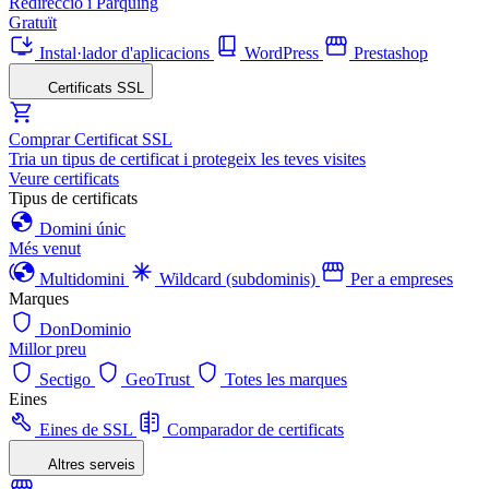
Redirecció i Pàrquing
Gratuït
Instal·lador d'aplicacions
WordPress
Prestashop
Certificats SSL
Comprar Certificat SSL
Tria un tipus de certificat i protegeix les teves visites
Veure certificats
Tipus de certificats
Domini únic
Més venut
Multidomini
Wildcard (subdominis)
Per a empreses
Marques
DonDominio
Millor preu
Sectigo
GeoTrust
Totes les marques
Eines
Eines de SSL
Comparador de certificats
Altres serveis