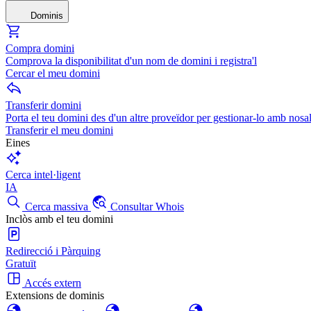
Dominis
Compra domini
Comprova la disponibilitat d'un nom de domini i registra'l
Cercar el meu domini
Transferir domini
Porta el teu domini des d'un altre proveïdor per gestionar-lo amb nosal
Transferir el meu domini
Eines
Cerca intel·ligent
IA
Cerca massiva
Consultar Whois
Inclòs amb el teu domini
Redirecció i Pàrquing
Gratuït
Accés extern
Extensions de dominis