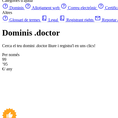
Categories d'ajuda
Dominis
Allotjament web
Correu electrònic
Certifi
Altres
Glossari de termes
Legal
Registrant rights
Reportar
Dominis .doctor
Cerca el teu domini .doctor lliure i registra'l en uns clics!
Per només
99
’95
€/ any