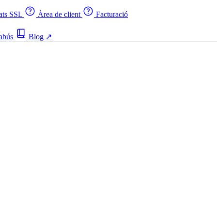
cats SSL
Àrea de client
Facturació
 abús
Blog
↗