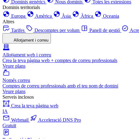
Dominis genèrics
Nous dominis
Totes les extensions
Dominis territorials
Europa
Amèrica
Àsia
Àfrica
Oceania
Altres
Tarifes
Descomptes per volum
Panell de gestió
Acre
Allotjament i correu
Allotjament web i correu
Crea la teva pàgina web + comptes de correu professionals
Veure plans
Només correu
Comptes de correu professionals amb el teu nom de domini
Veure plans
Serveis inclosos
Crea la teva pàgina web
IA
Webmail
Acceleració DNS Pro
Gratuït