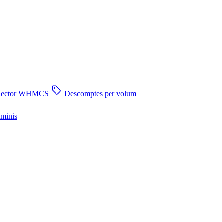
nector WHMCS
Descomptes per volum
ominis