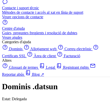
Contacte i suport tècnic
Mètodes de contacte i accés al xat en línia de suport
Veure opcions de contacte
Centre d'ajuda
Guies, preguntes freqüents i resolució de dubtes
Veure ajudes
Categories d'ajuda
Dominis
Allotjament web
Correu electrònic
Certificats SSL
Àrea de client
Facturació
Altres
Glossari de termes
Legal
Registrant rights
Reportar abús
Blog
↗
Dominis .datsun
Estat: Delegada