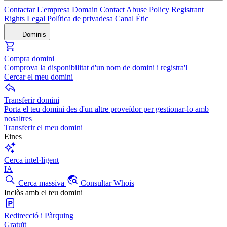
Contactar
L'empresa
Domain Contact
Abuse Policy
Registrant
Rights
Legal
Política de privadesa
Canal Ètic
Dominis
Compra domini
Comprova la disponibilitat d'un nom de domini i registra'l
Cercar el meu domini
Transferir domini
Porta el teu domini des d'un altre proveïdor per gestionar-lo amb
nosaltres
Transferir el meu domini
Eines
Cerca intel·ligent
IA
Cerca massiva
Consultar Whois
Inclòs amb el teu domini
Redirecció i Pàrquing
Gratuït