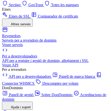
Sectigo
GeoTrust
Totes les marques
Eines
Eines de SSL
Comparador de certificats
Altres serveis
Revenedors
Serveis per a revendors de dominis
Veure serveis
Per a desenvolupadors
API per a registre i gestió de dominis, allotjament i SSL
Veure API
Per a revendors
API per a desenvolupadors
Panell de marca blanca
Connector WHMCS
Descomptes per volum
DonDominio
Panell de gestió
Sobre DonDominio
Acreditacions de
dominis
Ajuda i suport