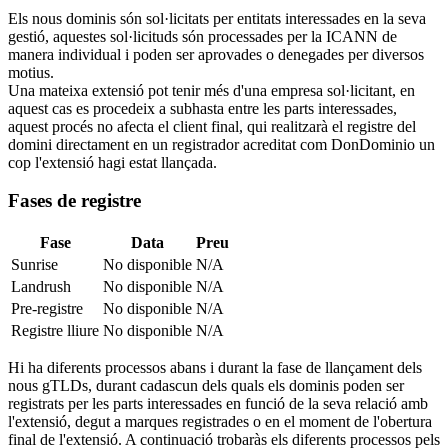
Els nous dominis són sol·licitats per entitats interessades en la seva
gestió, aquestes sol·licituds són processades per la ICANN de
manera individual i poden ser aprovades o denegades per diversos
motius.
Una mateixa extensió pot tenir més d'una empresa sol·licitant, en
aquest cas es procedeix a subhasta entre les parts interessades,
aquest procés no afecta el client final, qui realitzarà el registre del
domini directament en un registrador acreditat com DonDominio un
cop l'extensió hagi estat llançada.
Fases de registre
Fase
Data
Preu
Sunrise
No disponible
N/A
Landrush
No disponible
N/A
Pre-registre
No disponible
N/A
Registre lliure
No disponible
N/A
Hi ha diferents processos abans i durant la fase de llançament dels
nous gTLDs, durant cadascun dels quals els dominis poden ser
registrats per les parts interessades en funció de la seva relació amb
l'extensió, degut a marques registrades o en el moment de l'obertura
final de l'extensió. A continuació trobaràs els diferents processos pels