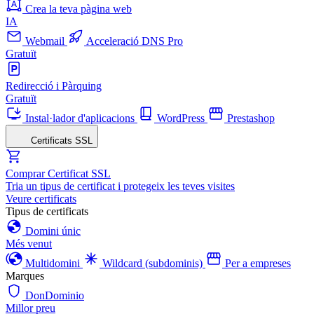
Crea la teva pàgina web
IA
Webmail
Acceleració DNS Pro
Gratuït
Redirecció i Pàrquing
Gratuït
Instal·lador d'aplicacions
WordPress
Prestashop
Certificats SSL
Comprar Certificat SSL
Tria un tipus de certificat i protegeix les teves visites
Veure certificats
Tipus de certificats
Domini únic
Més venut
Multidomini
Wildcard (subdominis)
Per a empreses
Marques
DonDominio
Millor preu