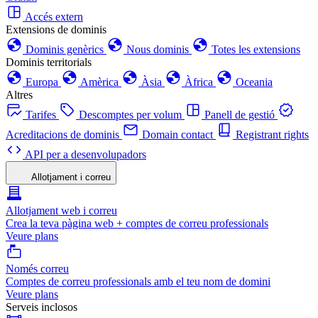
Accés extern
Extensions de dominis
Dominis genèrics
Nous dominis
Totes les extensions
Dominis territorials
Europa
Amèrica
Àsia
Àfrica
Oceania
Altres
Tarifes
Descomptes per volum
Panell de gestió
Acreditacions de dominis
Domain contact
Registrant rights
API per a desenvolupadors
Allotjament i correu
Allotjament web i correu
Crea la teva pàgina web + comptes de correu professionals
Veure plans
Només correu
Comptes de correu professionals amb el teu nom de domini
Veure plans
Serveis inclosos