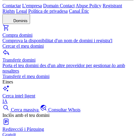
Contactar
L'empresa
Domain Contact
Abuse Policy
Registrant
Rights
Legal
Política de privadesa
Canal Ètic
Dominis
Compra domini
Comprova la disponibilitat d'un nom de domini i registra'l
Cercar el meu domini
Transferir domini
Porta el teu domini des d'un altre proveïdor per gestionar-lo amb
nosaltres
Transferir el meu domini
Eines
Cerca intel·ligent
IA
Cerca massiva
Consultar Whois
Inclòs amb el teu domini
Redirecció i Pàrquing
Gratuït