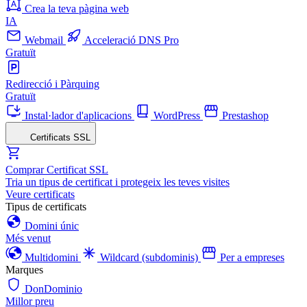
Crea la teva pàgina web
IA
Webmail
Acceleració DNS Pro
Gratuït
Redirecció i Pàrquing
Gratuït
Instal·lador d'aplicacions
WordPress
Prestashop
Certificats SSL
Comprar Certificat SSL
Tria un tipus de certificat i protegeix les teves visites
Veure certificats
Tipus de certificats
Domini únic
Més venut
Multidomini
Wildcard (subdominis)
Per a empreses
Marques
DonDominio
Millor preu