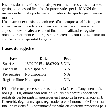
Els nous dominis són sol·licitats per entitats interessades en la seva
gestió, aquestes sol·licituds són processades per la ICANN de
manera individual i poden ser aprovades o denegades per diversos
motius.
Una mateixa extensió pot tenir més d'una empresa sol·licitant, en
aquest cas es procedeix a subhasta entre les parts interessades,
aquest procés no afecta el client final, qui realitzarà el registre del
domini directament en un registrador acreditat com DonDominio un
cop l'extensió hagi estat llançada.
Fases de registre
Fase
Data
Preu
Sunrise
16/02/2015 - 18/03/2015
N/A
Landrush
No disponible
N/A
Pre-registre
No disponible
N/A
Registre lliure
No disponible
N/A
Hi ha diferents processos abans i durant la fase de llançament dels
nous gTLDs, durant cadascun dels quals els dominis poden ser
registrats per les parts interessades en funció de la seva relació amb
l'extensió, degut a marques registrades o en el moment de l'obertura
final de l'extensió. A continuació trobaràs els diferents processos pels