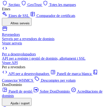
Sectigo
GeoTrust
Totes les marques
Eines
Eines de SSL
Comparador de certificats
Altres serveis
Revenedors
Serveis per a revendors de dominis
Veure serveis
Per a desenvolupadors
API per a registre i gestió de dominis, allotjament i SSL
Veure API
Per a revendors
API per a desenvolupadors
Panell de marca blanca
Connector WHMCS
Descomptes per volum
DonDominio
Panell de gestió
Sobre DonDominio
Acreditacions de
dominis
Ajuda i suport