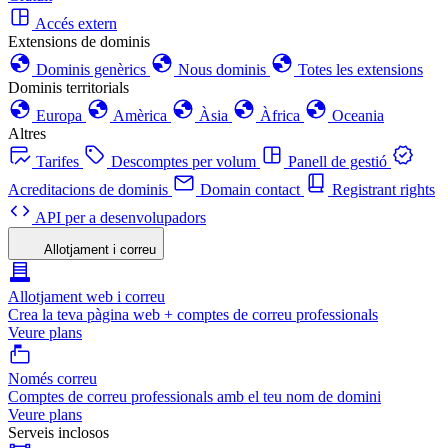
Accés extern
Extensions de dominis
Dominis genèrics
Nous dominis
Totes les extensions
Dominis territorials
Europa
Amèrica
Àsia
Àfrica
Oceania
Altres
Tarifes
Descomptes per volum
Panell de gestió
Acreditacions de dominis
Domain contact
Registrant rights
API per a desenvolupadors
Allotjament i correu
Allotjament web i correu
Crea la teva pàgina web + comptes de correu professionals
Veure plans
Només correu
Comptes de correu professionals amb el teu nom de domini
Veure plans
Serveis inclosos