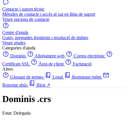
Contacte i suport tècnic
Mètodes de contacte i accés al xat en línia de suport
Veure opcions de contacte
Centre d'ajuda
Guies, preguntes freqüents i resolució de dubtes
Veure ajudes
Categories d'ajuda
Dominis
Allotjament web
Correu electrònic
Certificats SSL
Àrea de client
Facturació
Altres
Glossari de termes
Legal
Registrant rights
Reportar abús
Blog
↗
Dominis .crs
Estat: Delegada