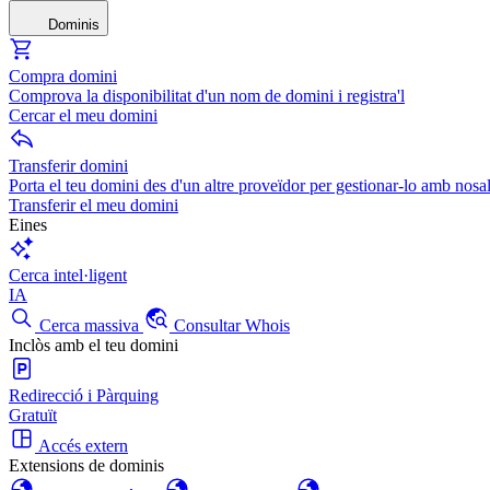
Dominis
Compra domini
Comprova la disponibilitat d'un nom de domini i registra'l
Cercar el meu domini
Transferir domini
Porta el teu domini des d'un altre proveïdor per gestionar-lo amb nosal
Transferir el meu domini
Eines
Cerca intel·ligent
IA
Cerca massiva
Consultar Whois
Inclòs amb el teu domini
Redirecció i Pàrquing
Gratuït
Accés extern
Extensions de dominis