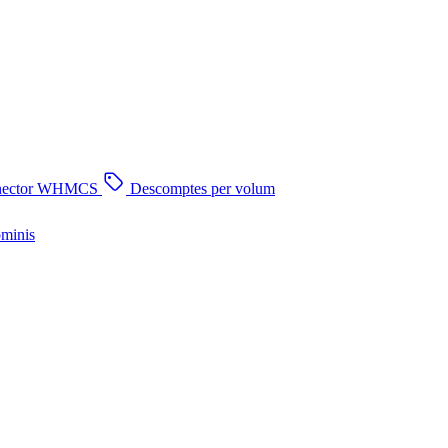
nector WHMCS
Descomptes per volum
ominis