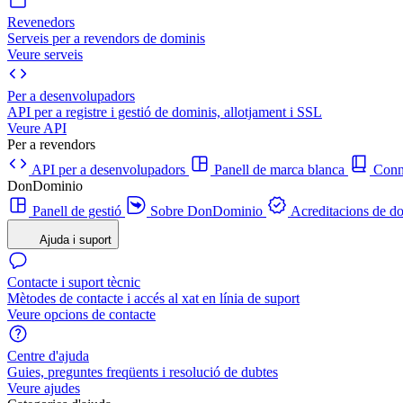
Revenedors
Serveis per a revendors de dominis
Veure serveis
Per a desenvolupadors
API per a registre i gestió de dominis, allotjament i SSL
Veure API
Per a revendors
API per a desenvolupadors
Panell de marca blanca
Con
DonDominio
Panell de gestió
Sobre DonDominio
Acreditacions de d
Ajuda i suport
Contacte i suport tècnic
Mètodes de contacte i accés al xat en línia de suport
Veure opcions de contacte
Centre d'ajuda
Guies, preguntes freqüents i resolució de dubtes
Veure ajudes