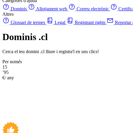
Categories d'ajuda
Dominis
Allotjament web
Correu electrònic
Certifi
Altres
Glossari de termes
Legal
Registrant rights
Reportar
Dominis .cl
Cerca el teu domini .cl lliure i registra'l en uns clics!
Per només
15
’95
€/ any