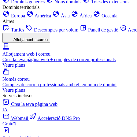
Dominis genèrics
Nous dominis
Totes les extensions
Dominis territorials
Europa
Amèrica
Àsia
Àfrica
Oceania
Altres
Tarifes
Descomptes per volum
Panell de gestió
Acre
Allotjament i correu
Allotjament web i correu
Crea la teva pàgina web + comptes de correu professionals
Veure plans
Només correu
Comptes de correu professionals amb el teu nom de domini
Veure plans
Serveis inclosos
Crea la teva pàgina web
IA
Webmail
Acceleració DNS Pro
Gratuït