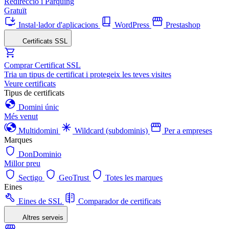
Redirecció i Pàrquing
Gratuït
Instal·lador d'aplicacions
WordPress
Prestashop
Certificats SSL
Comprar Certificat SSL
Tria un tipus de certificat i protegeix les teves visites
Veure certificats
Tipus de certificats
Domini únic
Més venut
Multidomini
Wildcard (subdominis)
Per a empreses
Marques
DonDominio
Millor preu
Sectigo
GeoTrust
Totes les marques
Eines
Eines de SSL
Comparador de certificats
Altres serveis