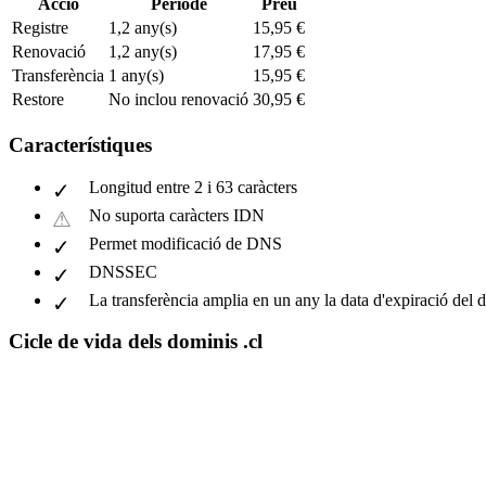
Acció
Període
Preu
Registre
1,2 any(s)
15,95 €
Renovació
1,2 any(s)
17,95 €
Transferència
1 any(s)
15,95 €
Restore
No inclou renovació
30,95 €
Característiques
Longitud entre 2 i 63 caràcters
No suporta caràcters IDN
Permet modificació de DNS
DNSSEC
La transferència amplia en un any la data d'expiració del 
Cicle de vida dels dominis .cl