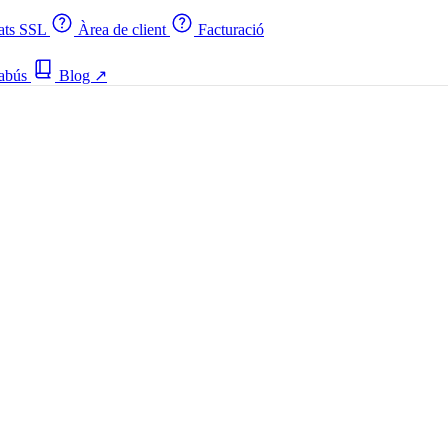
cats SSL
Àrea de client
Facturació
 abús
Blog
↗