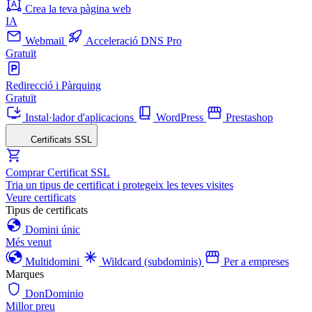
Crea la teva pàgina web
IA
Webmail
Acceleració DNS Pro
Gratuït
Redirecció i Pàrquing
Gratuït
Instal·lador d'aplicacions
WordPress
Prestashop
Certificats SSL
Comprar Certificat SSL
Tria un tipus de certificat i protegeix les teves visites
Veure certificats
Tipus de certificats
Domini únic
Més venut
Multidomini
Wildcard (subdominis)
Per a empreses
Marques
DonDominio
Millor preu