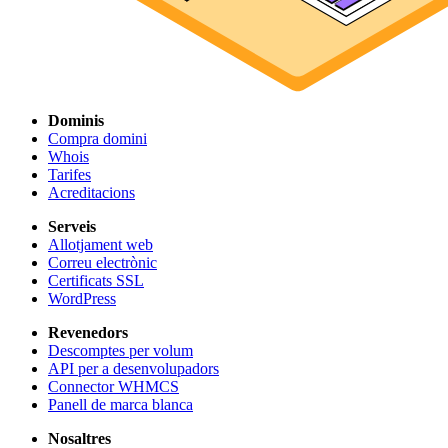
Dominis
Compra domini
Whois
Tarifes
Acreditacions
Serveis
Allotjament web
Correu electrònic
Certificats SSL
WordPress
Revenedors
Descomptes per volum
API per a desenvolupadors
Connector WHMCS
Panell de marca blanca
Nosaltres