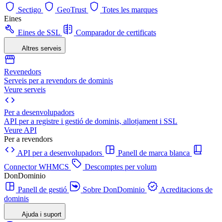
Sectigo
GeoTrust
Totes les marques
Eines
Eines de SSL
Comparador de certificats
Altres serveis
Revenedors
Serveis per a revendors de dominis
Veure serveis
Per a desenvolupadors
API per a registre i gestió de dominis, allotjament i SSL
Veure API
Per a revendors
API per a desenvolupadors
Panell de marca blanca
Connector WHMCS
Descomptes per volum
DonDominio
Panell de gestió
Sobre DonDominio
Acreditacions de
dominis
Ajuda i suport