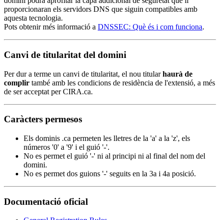
domini podrà aprofitar la capa addicional de seguretat que li
proporcionaran els servidors DNS que siguin compatibles amb
aquesta tecnologia.
Pots obtenir més informació a
DNSSEC: Què és i com funciona
.
Canvi de titularitat del domini
Per dur a terme un canvi de titularitat, el nou titular
haurà de
complir
també amb les condicions de residència de l'extensió, a més
de ser acceptat per CIRA.ca.
Caràcters permesos
Els dominis .ca permeten les lletres de la 'a' a la 'z', els
números '0' a '9' i el guió '-'.
No es permet el guió '-' ni al principi ni al final del nom del
domini.
No es permet dos guions '-' seguits en la 3a i 4a posició.
Documentació oficial