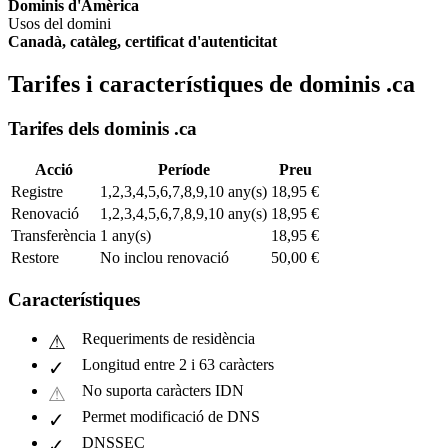
Dominis d'Amèrica
Usos del domini
Canadà, catàleg, certificat d'autenticitat
Tarifes i característiques de dominis .ca
Tarifes dels dominis .ca
Acció
Període
Preu
Registre
1,2,3,4,5,6,7,8,9,10 any(s)
18,95 €
Renovació
1,2,3,4,5,6,7,8,9,10 any(s)
18,95 €
Transferència
1 any(s)
18,95 €
Restore
No inclou renovació
50,00 €
Característiques
Requeriments de residència
Longitud entre 2 i 63 caràcters
No suporta caràcters IDN
Permet modificació de DNS
DNSSEC