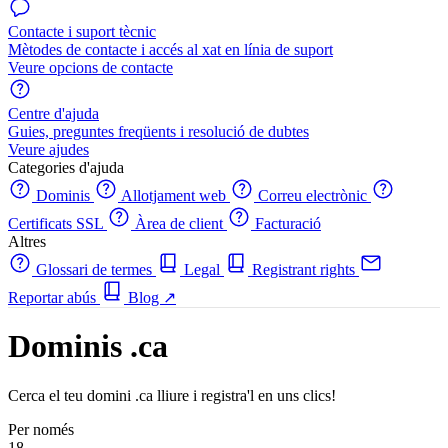
Contacte i suport tècnic
Mètodes de contacte i accés al xat en línia de suport
Veure opcions de contacte
Centre d'ajuda
Guies, preguntes freqüents i resolució de dubtes
Veure ajudes
Categories d'ajuda
Dominis
Allotjament web
Correu electrònic
Certificats SSL
Àrea de client
Facturació
Altres
Glossari de termes
Legal
Registrant rights
Reportar abús
Blog
↗
Dominis .ca
Cerca el teu domini .ca lliure i registra'l en uns clics!
Per només
18