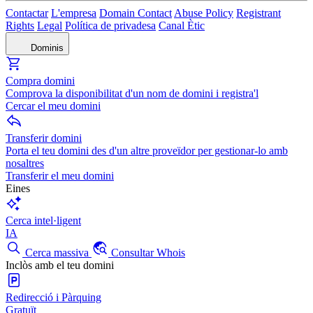
Contactar
L'empresa
Domain Contact
Abuse Policy
Registrant
Rights
Legal
Política de privadesa
Canal Ètic
Dominis
Compra domini
Comprova la disponibilitat d'un nom de domini i registra'l
Cercar el meu domini
Transferir domini
Porta el teu domini des d'un altre proveïdor per gestionar-lo amb
nosaltres
Transferir el meu domini
Eines
Cerca intel·ligent
IA
Cerca massiva
Consultar Whois
Inclòs amb el teu domini
Redirecció i Pàrquing
Gratuït