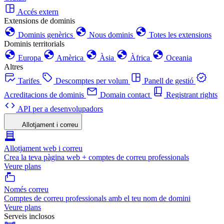
Accés extern
Extensions de dominis
Dominis genèrics
Nous dominis
Totes les extensions
Dominis territorials
Europa
Amèrica
Àsia
Àfrica
Oceania
Altres
Tarifes
Descomptes per volum
Panell de gestió
Acreditacions de dominis
Domain contact
Registrant rights
API per a desenvolupadors
Allotjament i correu
Allotjament web i correu
Crea la teva pàgina web + comptes de correu professionals
Veure plans
Només correu
Comptes de correu professionals amb el teu nom de domini
Veure plans
Serveis inclosos