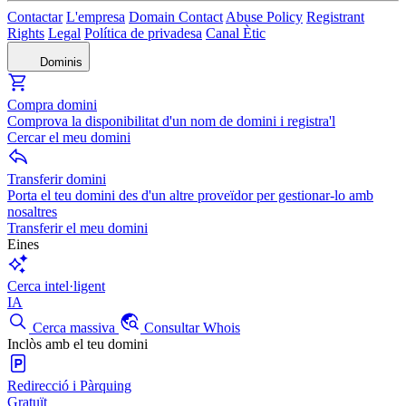
Contactar
L'empresa
Domain Contact
Abuse Policy
Registrant
Rights
Legal
Política de privadesa
Canal Ètic
Dominis
Compra domini
Comprova la disponibilitat d'un nom de domini i registra'l
Cercar el meu domini
Transferir domini
Porta el teu domini des d'un altre proveïdor per gestionar-lo amb
nosaltres
Transferir el meu domini
Eines
Cerca intel·ligent
IA
Cerca massiva
Consultar Whois
Inclòs amb el teu domini
Redirecció i Pàrquing
Gratuït