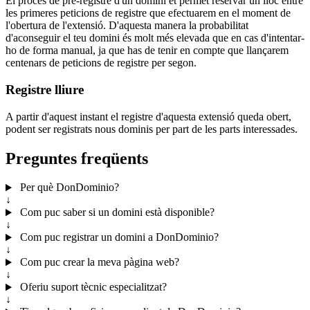
El procés de pre-registre d'un domini et permet reservar un lloc entre
les primeres peticions de registre que efectuarem en el moment de
l'obertura de l'extensió. D'aquesta manera la probabilitat
d'aconseguir el teu domini és molt més elevada que en cas d'intentar-
ho de forma manual, ja que has de tenir en compte que llançarem
centenars de peticions de registre per segon.
Registre lliure
A partir d'aquest instant el registre d'aquesta extensió queda obert,
podent ser registrats nous dominis per part de les parts interessades.
Preguntes freqüents
Per què DonDominio?
↓
Com puc saber si un domini està disponible?
↓
Com puc registrar un domini a DonDominio?
↓
Com puc crear la meva pàgina web?
↓
Oferiu suport tècnic especialitzat?
↓