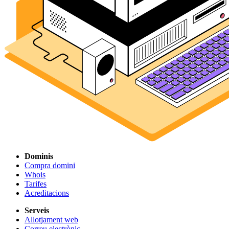
Dominis
Compra domini
Whois
Tarifes
Acreditacions
Serveis
Allotjament web
Correu electrònic