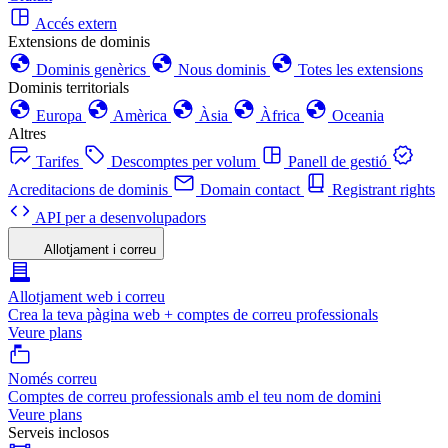
Accés extern
Extensions de dominis
Dominis genèrics
Nous dominis
Totes les extensions
Dominis territorials
Europa
Amèrica
Àsia
Àfrica
Oceania
Altres
Tarifes
Descomptes per volum
Panell de gestió
Acreditacions de dominis
Domain contact
Registrant rights
API per a desenvolupadors
Allotjament i correu
Allotjament web i correu
Crea la teva pàgina web + comptes de correu professionals
Veure plans
Només correu
Comptes de correu professionals amb el teu nom de domini
Veure plans
Serveis inclosos