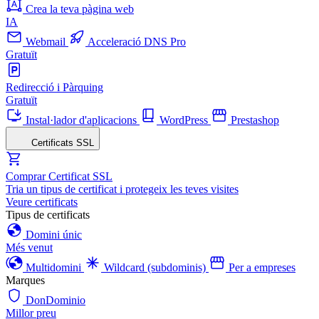
Crea la teva pàgina web
IA
Webmail
Acceleració DNS Pro
Gratuït
Redirecció i Pàrquing
Gratuït
Instal·lador d'aplicacions
WordPress
Prestashop
Certificats SSL
Comprar Certificat SSL
Tria un tipus de certificat i protegeix les teves visites
Veure certificats
Tipus de certificats
Domini únic
Més venut
Multidomini
Wildcard (subdominis)
Per a empreses
Marques
DonDominio
Millor preu