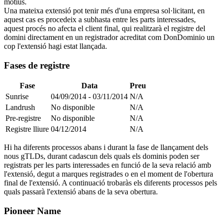
motius.
Una mateixa extensió pot tenir més d'una empresa sol·licitant, en
aquest cas es procedeix a subhasta entre les parts interessades,
aquest procés no afecta el client final, qui realitzarà el registre del
domini directament en un registrador acreditat com DonDominio un
cop l'extensió hagi estat llançada.
Fases de registre
Fase
Data
Preu
Sunrise
04/09/2014 - 03/11/2014
N/A
Landrush
No disponible
N/A
Pre-registre
No disponible
N/A
Registre lliure
04/12/2014
N/A
Hi ha diferents processos abans i durant la fase de llançament dels
nous gTLDs, durant cadascun dels quals els dominis poden ser
registrats per les parts interessades en funció de la seva relació amb
l'extensió, degut a marques registrades o en el moment de l'obertura
final de l'extensió. A continuació trobaràs els diferents processos pels
quals passarà l'extensió abans de la seva obertura.
Pioneer Name