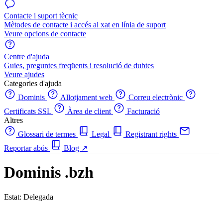
Contacte i suport tècnic
Mètodes de contacte i accés al xat en línia de suport
Veure opcions de contacte
Centre d'ajuda
Guies, preguntes freqüents i resolució de dubtes
Veure ajudes
Categories d'ajuda
Dominis
Allotjament web
Correu electrònic
Certificats SSL
Àrea de client
Facturació
Altres
Glossari de termes
Legal
Registrant rights
Reportar abús
Blog
↗
Dominis .bzh
Estat: Delegada