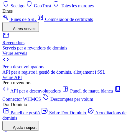
Sectigo
GeoTrust
Totes les marques
Eines
Eines de SSL
Comparador de certificats
Altres serveis
Revenedors
Serveis per a revendors de dominis
Veure serveis
Per a desenvolupadors
API per a registre i gestió de dominis, allotjament i SSL
Veure API
Per a revendors
API per a desenvolupadors
Panell de marca blanca
Connector WHMCS
Descomptes per volum
DonDominio
Panell de gestió
Sobre DonDominio
Acreditacions de
dominis
Ajuda i suport