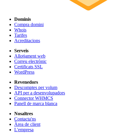
Dominis
Compra domini
Whois
Tarifes
Acreditacions
Serveis
Allotjament web
Correu electrònic
Certificats SSL
WordPress
Revenedors
Descomptes per volum
API per a desenvolupadors
Connector WHMCS
Panell de marca blanca
Nosaltres
Contacta'ns
Àrea de client
L'empresa