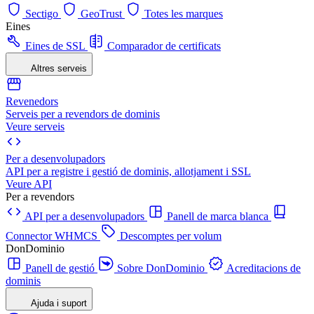
Sectigo
GeoTrust
Totes les marques
Eines
Eines de SSL
Comparador de certificats
Altres serveis
Revenedors
Serveis per a revendors de dominis
Veure serveis
Per a desenvolupadors
API per a registre i gestió de dominis, allotjament i SSL
Veure API
Per a revendors
API per a desenvolupadors
Panell de marca blanca
Connector WHMCS
Descomptes per volum
DonDominio
Panell de gestió
Sobre DonDominio
Acreditacions de
dominis
Ajuda i suport