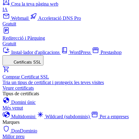
Crea la teva pàgina web
IA
Webmail
Acceleració DNS Pro
Gratuït
Redirecció i Pàrquing
Gratuït
Instal·lador d'aplicacions
WordPress
Prestashop
Certificats SSL
Comprar Certificat SSL
Tria un tipus de certificat i protegeix les teves visites
Veure certificats
Tipus de certificats
Domini únic
Més venut
Multidomini
Wildcard (subdominis)
Per a empreses
Marques
DonDominio
Millor preu