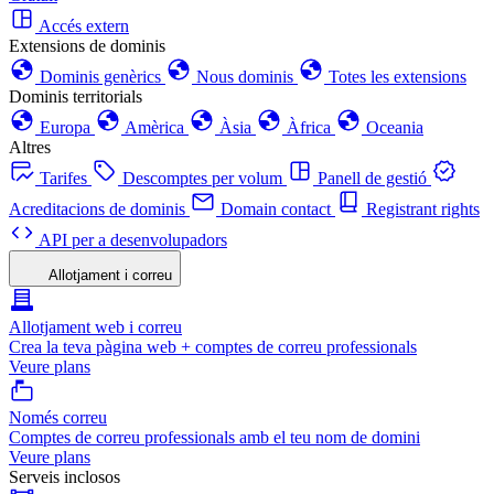
Accés extern
Extensions de dominis
Dominis genèrics
Nous dominis
Totes les extensions
Dominis territorials
Europa
Amèrica
Àsia
Àfrica
Oceania
Altres
Tarifes
Descomptes per volum
Panell de gestió
Acreditacions de dominis
Domain contact
Registrant rights
API per a desenvolupadors
Allotjament i correu
Allotjament web i correu
Crea la teva pàgina web + comptes de correu professionals
Veure plans
Només correu
Comptes de correu professionals amb el teu nom de domini
Veure plans
Serveis inclosos