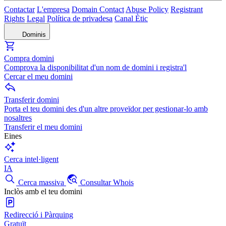
Contactar
L'empresa
Domain Contact
Abuse Policy
Registrant
Rights
Legal
Política de privadesa
Canal Ètic
Dominis
Compra domini
Comprova la disponibilitat d'un nom de domini i registra'l
Cercar el meu domini
Transferir domini
Porta el teu domini des d'un altre proveïdor per gestionar-lo amb
nosaltres
Transferir el meu domini
Eines
Cerca intel·ligent
IA
Cerca massiva
Consultar Whois
Inclòs amb el teu domini
Redirecció i Pàrquing
Gratuït