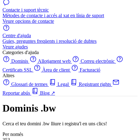
Contacte i suport tècnic
Mètodes de contacte i accés al xat en línia de suport
Veure opcions de contacte
Centre d'ajuda
Guies, preguntes freqüents i resolució de dubtes
Veure ajudes
Categories d'ajuda
Dominis
Allotjament web
Correu electrònic
Certificats SSL
Àrea de client
Facturació
Altres
Glossari de termes
Legal
Registrant rights
Reportar abús
Blog
↗
Dominis .bw
Cerca el teu domini .bw lliure i registra'l en uns clics!
Per només
353