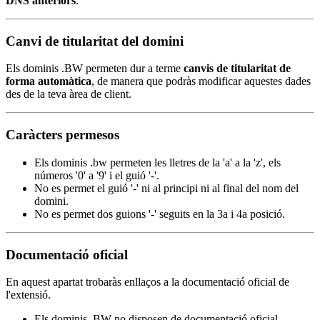
DNS anteriors
.
Canvi de titularitat del domini
Els dominis .BW permeten dur a terme
canvis de titularitat de
forma automàtica
, de manera que podràs modificar aquestes dades
des de la teva àrea de client.
Caràcters permesos
Els dominis .bw permeten les lletres de la 'a' a la 'z', els
números '0' a '9' i el guió '-'.
No es permet el guió '-' ni al principi ni al final del nom del
domini.
No es permet dos guions '-' seguits en la 3a i 4a posició.
Documentació oficial
En aquest apartat trobaràs enllaços a la documentació oficial de
l'extensió.
Els dominis .BW no disposen de documentació oficial.