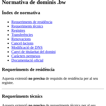
Normativa de dominis .bw
Índex de normativa
Requeriments de residència
Requeriments tècnics
Registres
Transferències
Renovacions
Cancel·lacions
Modificació de DNS
Canvi de titularitat del domini
Caràcters permesos
Documentació oficial
Requeriments de residència
Aquesta extensió
no precisa
de requisits de residència per al seu
registre.
Requeriments tècnics
Aquesta extensió
no precisa
de requeriments tècnics per al seu