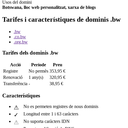
Usos del domini
Botswana, lloc web personalitzat, xarxa de blogs
Tarifes i característiques de dominis .bw
.bw
.co.bw
.org.bw
Tarifes dels dominis .bw
Acció
Període
Preu
Registre
No permès
353,95 €
Renovació
1 any(s)
320,95 €
Transferència
-
38,95 €
Característiques
No es permeten registres de nous dominis
Longitud entre 1 i 63 caràcters
No suporta caràcters IDN