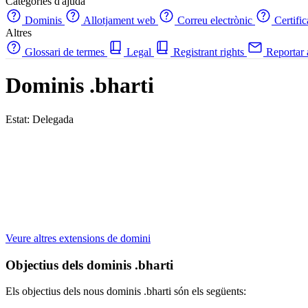
Categories d'ajuda
Dominis
Allotjament web
Correu electrònic
Certifi
Altres
Glossari de termes
Legal
Registrant rights
Reportar
Dominis .bharti
Estat: Delegada
Veure altres extensions de domini
Objectius dels dominis .bharti
Els objectius dels nous dominis .bharti són els següents: