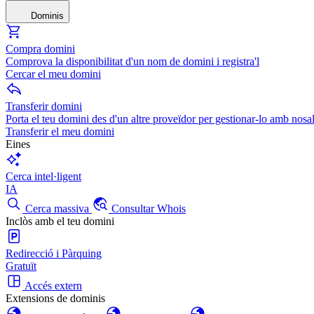
Dominis
Compra domini
Comprova la disponibilitat d'un nom de domini i registra'l
Cercar el meu domini
Transferir domini
Porta el teu domini des d'un altre proveïdor per gestionar-lo amb nosal
Transferir el meu domini
Eines
Cerca intel·ligent
IA
Cerca massiva
Consultar Whois
Inclòs amb el teu domini
Redirecció i Pàrquing
Gratuït
Accés extern
Extensions de dominis