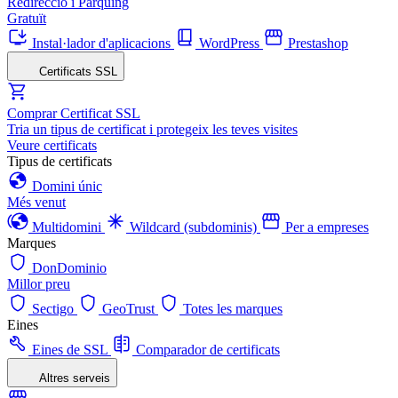
Redirecció i Pàrquing
Gratuït
Instal·lador d'aplicacions
WordPress
Prestashop
Certificats SSL
Comprar Certificat SSL
Tria un tipus de certificat i protegeix les teves visites
Veure certificats
Tipus de certificats
Domini únic
Més venut
Multidomini
Wildcard (subdominis)
Per a empreses
Marques
DonDominio
Millor preu
Sectigo
GeoTrust
Totes les marques
Eines
Eines de SSL
Comparador de certificats
Altres serveis