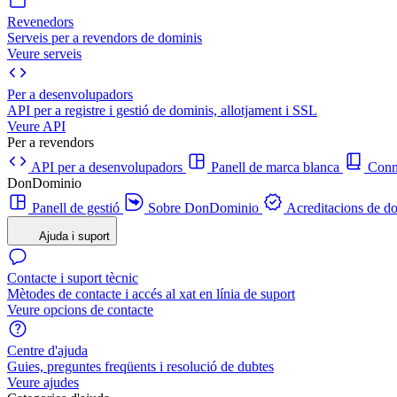
Revenedors
Serveis per a revendors de dominis
Veure serveis
Per a desenvolupadors
API per a registre i gestió de dominis, allotjament i SSL
Veure API
Per a revendors
API per a desenvolupadors
Panell de marca blanca
Con
DonDominio
Panell de gestió
Sobre DonDominio
Acreditacions de d
Ajuda i suport
Contacte i suport tècnic
Mètodes de contacte i accés al xat en línia de suport
Veure opcions de contacte
Centre d'ajuda
Guies, preguntes freqüents i resolució de dubtes
Veure ajudes