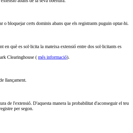
l'extensió abans de la seva obertura.
r o bloquejar certs dominis abans que els registrants puguin optar-hi.
en què es sol·licita la mateixa extensió entre dos sol·licitants es
mark Clearinghouse (
més informació
).
 de llançament.
ura de l'extensió. D'aquesta manera la probabilitat d'aconseguir el teu
egistre per segon.