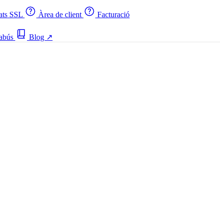
cats SSL
Àrea de client
Facturació
 abús
Blog
↗