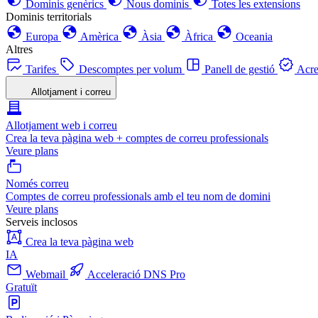
Dominis genèrics
Nous dominis
Totes les extensions
Dominis territorials
Europa
Amèrica
Àsia
Àfrica
Oceania
Altres
Tarifes
Descomptes per volum
Panell de gestió
Acre
Allotjament i correu
Allotjament web i correu
Crea la teva pàgina web + comptes de correu professionals
Veure plans
Només correu
Comptes de correu professionals amb el teu nom de domini
Veure plans
Serveis inclosos
Crea la teva pàgina web
IA
Webmail
Acceleració DNS Pro
Gratuït