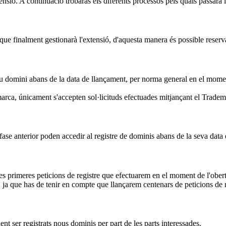
ensió. A continuació trobaràs els diferents processos pels quals passarà 
ue finalment gestionarà l'extensió, d'aquesta manera és possible reserva
eu domini abans de la data de llançament, per norma general en el moment 
arca, únicament s'accepten sol·licituds efectuades mitjançant el Trade
fase anterior poden accedir al registre de dominis abans de la seva data
les primeres peticions de registre que efectuarem en el moment de l'obert
ja que has de tenir en compte que llançarem centenars de peticions de r
ent ser registrats nous dominis per part de les parts interessades.