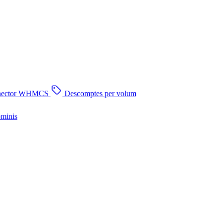
nector WHMCS
Descomptes per volum
ominis