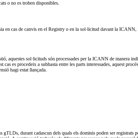
cats o no es troben disponibles.
nia en cas de canvis en el Registry o en la sol·licitud davant la ICANN
 gestió, aquestes sol·licituds són processades per la ICANN de manera in
 cas es procedeix a subhasta entre les parts interessades, aquest procés no
sió hagi estat llançada.
s gTLDs, durant cadascun dels quals els dominis poden ser registrats per