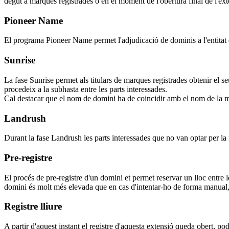
degut a marques registrades o en el moment de l'obertura final de l'ext
Pioneer Name
El programa Pioneer Name permet l'adjudicació de dominis a l'entitat q
Sunrise
La fase Sunrise permet als titulars de marques registrades obtenir el s
procedeix a la subhasta entre les parts interessades.
Cal destacar que el nom de domini ha de coincidir amb el nom de la m
Landrush
Durant la fase Landrush les parts interessades que no van optar per la 
Pre-registre
El procés de pre-registre d'un domini et permet reservar un lloc entre 
domini és molt més elevada que en cas d'intentar-ho de forma manual, 
Registre lliure
A partir d'aquest instant el registre d'aquesta extensió queda obert, pod