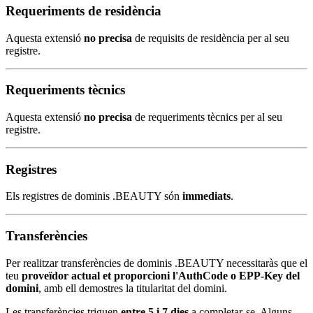
Requeriments de residència
Aquesta extensió
no precisa
de requisits de residència per al seu
registre.
Requeriments tècnics
Aquesta extensió
no precisa
de requeriments tècnics per al seu
registre.
Registres
Els registres de dominis .BEAUTY són
immediats
.
Transferències
Per realitzar transferències de dominis .BEAUTY necessitaràs que el
teu
proveïdor actual et proporcioni l'AuthCode o EPP-Key del
domini
, amb ell demostres la titularitat del domini.
Les transferències triguen
entre 5 i 7 dies
a completar-se. Alguns