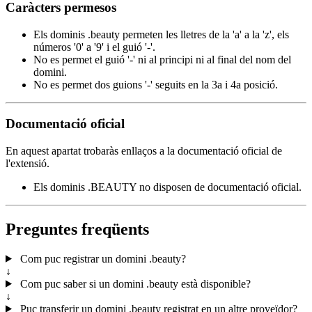
Caràcters permesos
Els dominis .beauty permeten les lletres de la 'a' a la 'z', els
números '0' a '9' i el guió '-'.
No es permet el guió '-' ni al principi ni al final del nom del
domini.
No es permet dos guions '-' seguits en la 3a i 4a posició.
Documentació oficial
En aquest apartat trobaràs enllaços a la documentació oficial de
l'extensió.
Els dominis .BEAUTY no disposen de documentació oficial.
Preguntes freqüents
Com puc registrar un domini .beauty?
↓
Com puc saber si un domini .beauty està disponible?
↓
Puc transferir un domini .beauty registrat en un altre proveïdor?