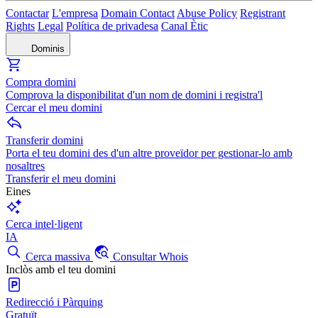
Contactar
L'empresa
Domain Contact
Abuse Policy
Registrant
Rights
Legal
Política de privadesa
Canal Ètic
Dominis
Compra domini
Comprova la disponibilitat d'un nom de domini i registra'l
Cercar el meu domini
Transferir domini
Porta el teu domini des d'un altre proveïdor per gestionar-lo amb
nosaltres
Transferir el meu domini
Eines
Cerca intel·ligent
IA
Cerca massiva
Consultar Whois
Inclòs amb el teu domini
Redirecció i Pàrquing
Gratuït