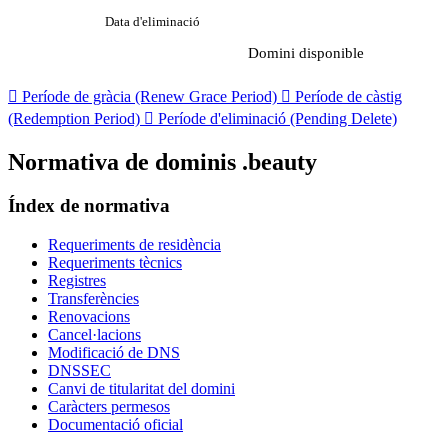
Data d'eliminació
Domini disponible

Període de gràcia (Renew Grace Period)

Període de càstig
(Redemption Period)

Període d'eliminació (Pending Delete)
Normativa de dominis .beauty
Índex de normativa
Requeriments de residència
Requeriments tècnics
Registres
Transferències
Renovacions
Cancel·lacions
Modificació de DNS
DNSSEC
Canvi de titularitat del domini
Caràcters permesos
Documentació oficial