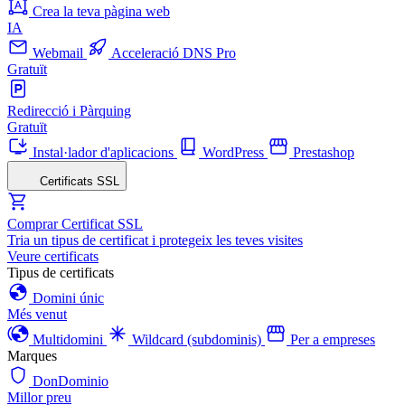
Crea la teva pàgina web
IA
Webmail
Acceleració DNS Pro
Gratuït
Redirecció i Pàrquing
Gratuït
Instal·lador d'aplicacions
WordPress
Prestashop
Certificats SSL
Comprar Certificat SSL
Tria un tipus de certificat i protegeix les teves visites
Veure certificats
Tipus de certificats
Domini únic
Més venut
Multidomini
Wildcard (subdominis)
Per a empreses
Marques
DonDominio
Millor preu