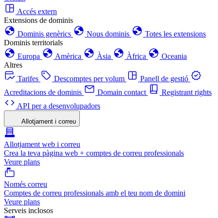
Accés extern
Extensions de dominis
Dominis genèrics
Nous dominis
Totes les extensions
Dominis territorials
Europa
Amèrica
Àsia
Àfrica
Oceania
Altres
Tarifes
Descomptes per volum
Panell de gestió
Acreditacions de dominis
Domain contact
Registrant rights
API per a desenvolupadors
Allotjament i correu
Allotjament web i correu
Crea la teva pàgina web + comptes de correu professionals
Veure plans
Només correu
Comptes de correu professionals amb el teu nom de domini
Veure plans
Serveis inclosos