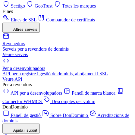
Sectigo
GeoTrust
Totes les marques
Eines
Eines de SSL
Comparador de certificats
Altres serveis
Revenedors
Serveis per a revendors de dominis
Veure serveis
Per a desenvolupadors
API per a registre i gestió de dominis, allotjament i SSL
Veure API
Per a revendors
API per a desenvolupadors
Panell de marca blanca
Connector WHMCS
Descomptes per volum
DonDominio
Panell de gestió
Sobre DonDominio
Acreditacions de
dominis
Ajuda i suport