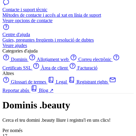
Contacte i suport tècnic
Mètodes de contacte i accés al xat en línia de suport
Veure opcions de contacte
Centre d'ajuda
Guies, preguntes freqüents i resolució de dubtes
Veure ajudes
Categories d'ajuda
Dominis
Allotjament web
Correu electrònic
Certificats SSL
Àrea de client
Facturació
Altres
Glossari de termes
Legal
Registrant rights
Reportar abús
Blog
↗
Dominis .beauty
Cerca el teu domini .beauty lliure i registra'l en uns clics!
Per només
17