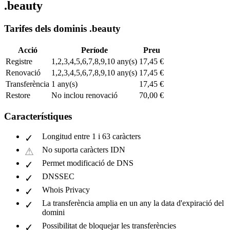
.beauty
Tarifes dels dominis .beauty
Acció
Període
Preu
Registre
1,2,3,4,5,6,7,8,9,10 any(s)
17,45 €
Renovació
1,2,3,4,5,6,7,8,9,10 any(s)
17,45 €
Transferència
1 any(s)
17,45 €
Restore
No inclou renovació
70,00 €
Característiques
Longitud entre 1 i 63 caràcters
No suporta caràcters IDN
Permet modificació de DNS
DNSSEC
Whois Privacy
La transferència amplia en un any la data d'expiració del
domini
Possibilitat de bloquejar les transferències