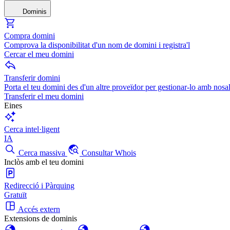
Dominis
Compra domini
Comprova la disponibilitat d'un nom de domini i registra'l
Cercar el meu domini
Transferir domini
Porta el teu domini des d'un altre proveïdor per gestionar-lo amb nosal
Transferir el meu domini
Eines
Cerca intel·ligent
IA
Cerca massiva
Consultar Whois
Inclòs amb el teu domini
Redirecció i Pàrquing
Gratuït
Accés extern
Extensions de dominis