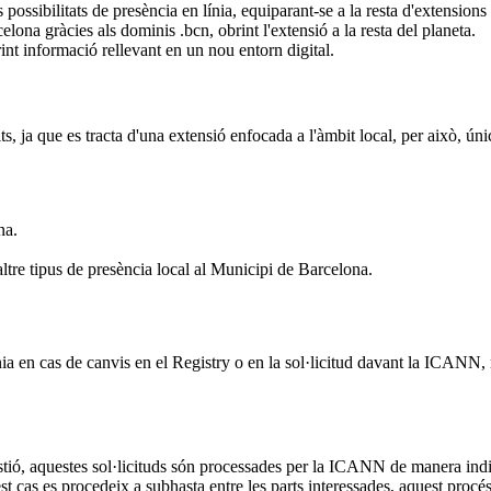
ossibilitats de presència en línia, equiparant-se a la resta d'extensions
lona gràcies als dominis .bcn, obrint l'extensió a la resta del planeta.
nt informació rellevant en un nou entorn digital.
ts, ja que es tracta d'una extensió enfocada a l'àmbit local, per això, ún
na.
altre tipus de presència local al Municipi de Barcelona.
nia en cas de canvis en el Registry o en la sol·licitud davant la ICANN
 gestió, aquestes sol·licituds són processades per la ICANN de manera in
 cas es procedeix a subhasta entre les parts interessades, aquest procés no