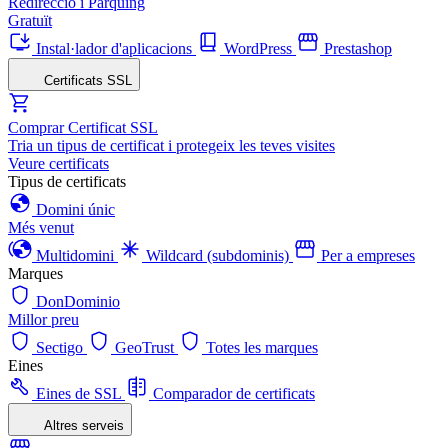
Redirecció i Pàrquing
Gratuït
Instal·lador d'aplicacions
WordPress
Prestashop
Certificats SSL
Comprar Certificat SSL
Tria un tipus de certificat i protegeix les teves visites
Veure certificats
Tipus de certificats
Domini únic
Més venut
Multidomini
Wildcard (subdominis)
Per a empreses
Marques
DonDominio
Millor preu
Sectigo
GeoTrust
Totes les marques
Eines
Eines de SSL
Comparador de certificats
Altres serveis