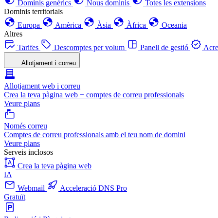
Dominis genèrics
Nous dominis
Totes les extensions
Dominis territorials
Europa
Amèrica
Àsia
Àfrica
Oceania
Altres
Tarifes
Descomptes per volum
Panell de gestió
Acre
Allotjament i correu
Allotjament web i correu
Crea la teva pàgina web + comptes de correu professionals
Veure plans
Només correu
Comptes de correu professionals amb el teu nom de domini
Veure plans
Serveis inclosos
Crea la teva pàgina web
IA
Webmail
Acceleració DNS Pro
Gratuït