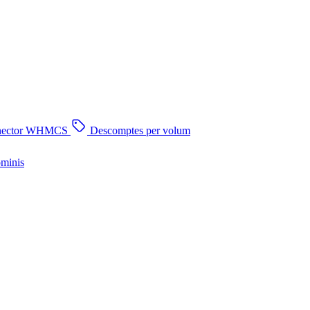
nector WHMCS
Descomptes per volum
ominis