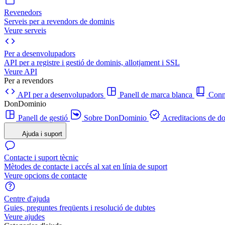
Revenedors
Serveis per a revendors de dominis
Veure serveis
Per a desenvolupadors
API per a registre i gestió de dominis, allotjament i SSL
Veure API
Per a revendors
API per a desenvolupadors
Panell de marca blanca
Con
DonDominio
Panell de gestió
Sobre DonDominio
Acreditacions de d
Ajuda i suport
Contacte i suport tècnic
Mètodes de contacte i accés al xat en línia de suport
Veure opcions de contacte
Centre d'ajuda
Guies, preguntes freqüents i resolució de dubtes
Veure ajudes