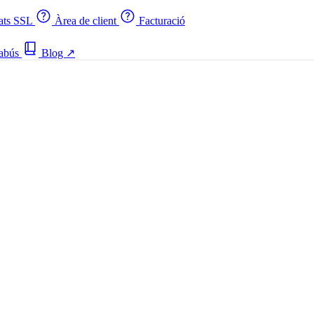
cats SSL
Àrea de client
Facturació
 abús
Blog
↗