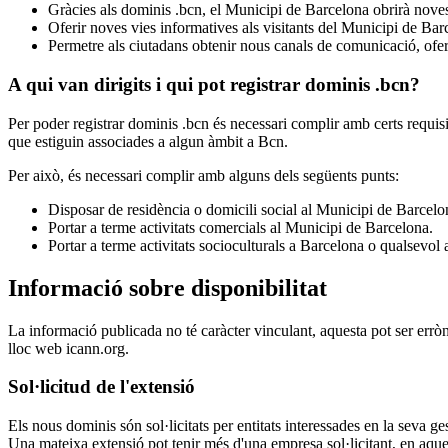
Gràcies als dominis .bcn, el Municipi de Barcelona obrirà noves p
Oferir noves vies informatives als visitants del Municipi de Barce
Permetre als ciutadans obtenir nous canals de comunicació, oferi
A qui van dirigits i qui pot registrar dominis .bcn?
Per poder registrar dominis .bcn és necessari complir amb certs requisi
que estiguin associades a algun àmbit a Bcn.
Per això, és necessari complir amb alguns dels següents punts:
Disposar de residència o domicili social al Municipi de Barcelo
Portar a terme activitats comercials al Municipi de Barcelona.
Portar a terme activitats socioculturals a Barcelona o qualsevol 
Informació sobre disponibilitat
La informació publicada no té caràcter vinculant, aquesta pot ser errò
lloc web icann.org.
Sol·licitud de l'extensió
Els nous dominis són sol·licitats per entitats interessades en la seva
Una mateixa extensió pot tenir més d'una empresa sol·licitant, en aquest