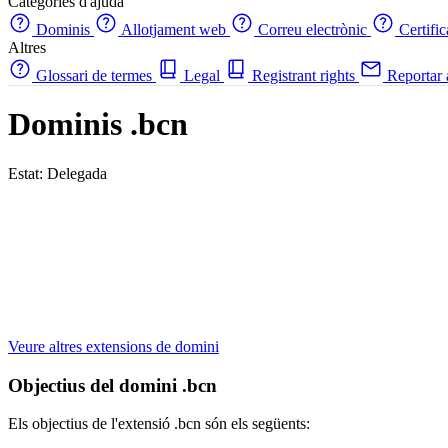
Categories d'ajuda
Dominis
Allotjament web
Correu electrònic
Certifi
Altres
Glossari de termes
Legal
Registrant rights
Reportar
Dominis .bcn
Estat: Delegada
Veure altres extensions de domini
Objectius del domini .bcn
Els objectius de l'extensió .bcn són els següents: