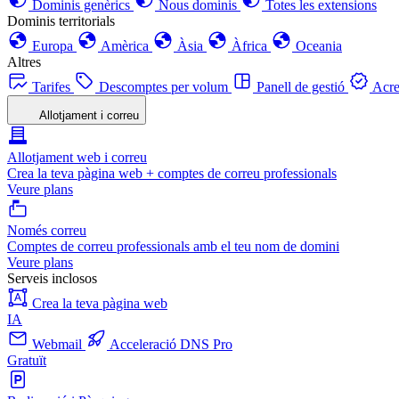
Dominis genèrics
Nous dominis
Totes les extensions
Dominis territorials
Europa
Amèrica
Àsia
Àfrica
Oceania
Altres
Tarifes
Descomptes per volum
Panell de gestió
Acre
Allotjament i correu
Allotjament web i correu
Crea la teva pàgina web + comptes de correu professionals
Veure plans
Només correu
Comptes de correu professionals amb el teu nom de domini
Veure plans
Serveis inclosos
Crea la teva pàgina web
IA
Webmail
Acceleració DNS Pro
Gratuït