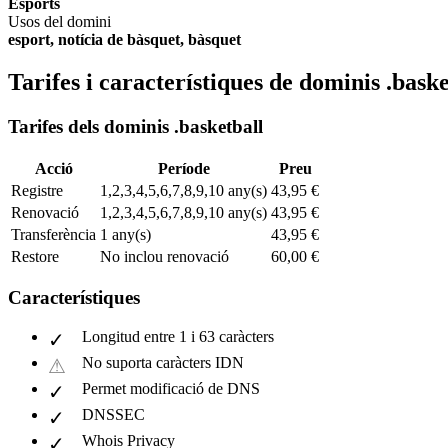
Esports
Usos del domini
esport, notícia de bàsquet, bàsquet
Tarifes i característiques de dominis .baske
Tarifes dels dominis .basketball
Acció
Període
Preu
Registre
1,2,3,4,5,6,7,8,9,10 any(s)
43,95 €
Renovació
1,2,3,4,5,6,7,8,9,10 any(s)
43,95 €
Transferència
1 any(s)
43,95 €
Restore
No inclou renovació
60,00 €
Característiques
Longitud entre 1 i 63 caràcters
No suporta caràcters IDN
Permet modificació de DNS
DNSSEC
Whois Privacy