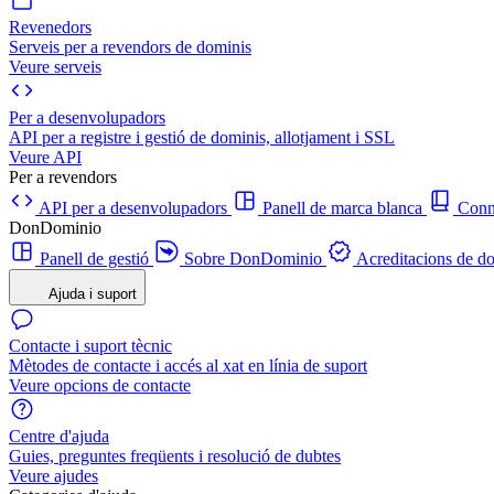
Revenedors
Serveis per a revendors de dominis
Veure serveis
Per a desenvolupadors
API per a registre i gestió de dominis, allotjament i SSL
Veure API
Per a revendors
API per a desenvolupadors
Panell de marca blanca
Con
DonDominio
Panell de gestió
Sobre DonDominio
Acreditacions de d
Ajuda i suport
Contacte i suport tècnic
Mètodes de contacte i accés al xat en línia de suport
Veure opcions de contacte
Centre d'ajuda
Guies, preguntes freqüents i resolució de dubtes
Veure ajudes