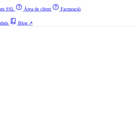
cats SSL
Àrea de client
Facturació
 abús
Blog
↗