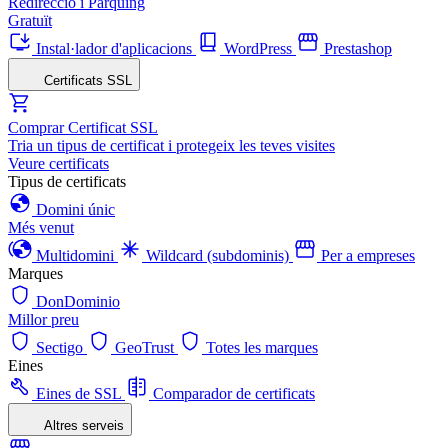
Redirecció i Pàrquing
Gratuït
Instal·lador d'aplicacions
WordPress
Prestashop
Certificats SSL
Comprar Certificat SSL
Tria un tipus de certificat i protegeix les teves visites
Veure certificats
Tipus de certificats
Domini únic
Més venut
Multidomini
Wildcard (subdominis)
Per a empreses
Marques
DonDominio
Millor preu
Sectigo
GeoTrust
Totes les marques
Eines
Eines de SSL
Comparador de certificats
Altres serveis