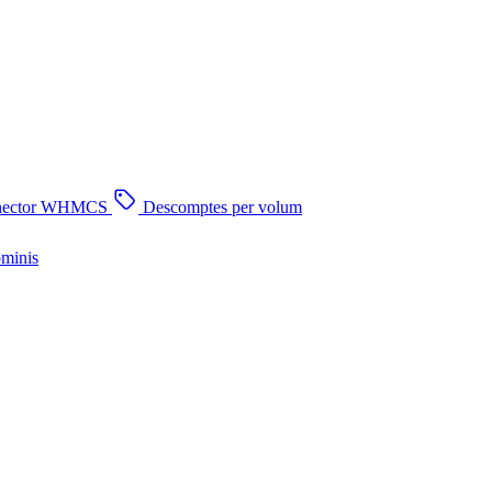
nector WHMCS
Descomptes per volum
ominis