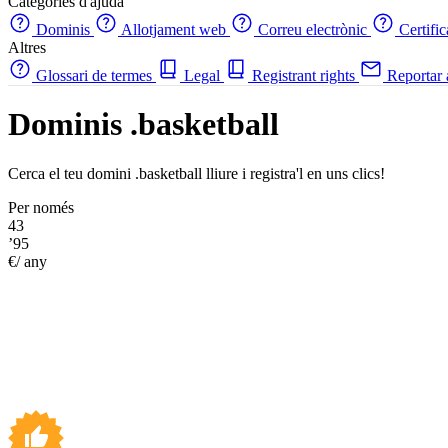
Categories d'ajuda
Dominis
Allotjament web
Correu electrònic
Certifi
Altres
Glossari de termes
Legal
Registrant rights
Reportar
Dominis .basketball
Cerca el teu domini .basketball lliure i registra'l en uns clics!
Per només
43
’95
€/ any