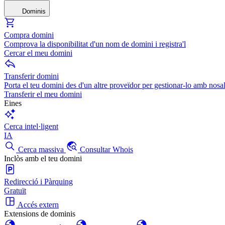
Dominis
Compra domini
Comprova la disponibilitat d'un nom de domini i registra'l
Cercar el meu domini
Transferir domini
Porta el teu domini des d'un altre proveïdor per gestionar-lo amb nosal
Transferir el meu domini
Eines
Cerca intel·ligent
IA
Cerca massiva
Consultar Whois
Inclòs amb el teu domini
Redirecció i Pàrquing
Gratuït
Accés extern
Extensions de dominis