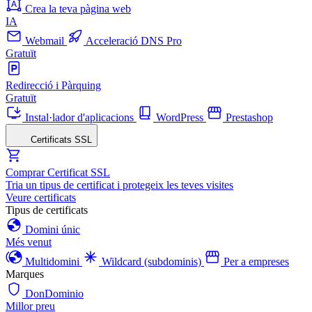
Crea la teva pàgina web
IA
Webmail
Acceleració DNS Pro
Gratuït
Redirecció i Pàrquing
Gratuït
Instal·lador d'aplicacions
WordPress
Prestashop
Certificats SSL
Comprar Certificat SSL
Tria un tipus de certificat i protegeix les teves visites
Veure certificats
Tipus de certificats
Domini únic
Més venut
Multidomini
Wildcard (subdominis)
Per a empreses
Marques
DonDominio
Millor preu