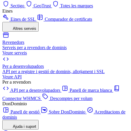
Sectigo
GeoTrust
Totes les marques
Eines
Eines de SSL
Comparador de certificats
Altres serveis
Revenedors
Serveis per a revendors de dominis
Veure serveis
Per a desenvolupadors
API per a registre i gestió de dominis, allotjament i SSL
Veure API
Per a revendors
API per a desenvolupadors
Panell de marca blanca
Connector WHMCS
Descomptes per volum
DonDominio
Panell de gestió
Sobre DonDominio
Acreditacions de
dominis
Ajuda i suport