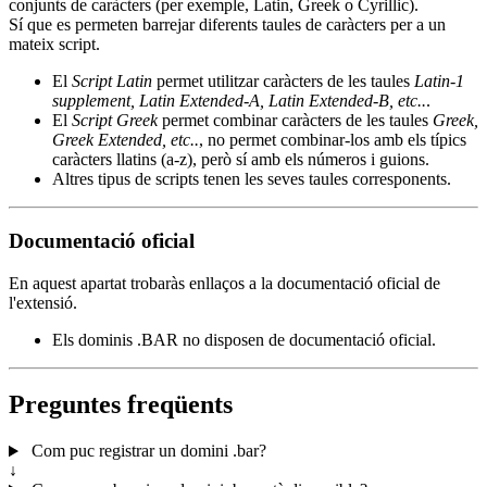
conjunts de caràcters (per exemple, Latin, Greek o Cyrillic).
Sí que es permeten barrejar diferents taules de caràcters per a un
mateix script.
El
Script Latin
permet utilitzar caràcters de les taules
Latin-1
supplement, Latin Extended-A, Latin Extended-B, etc..
.
El
Script Greek
permet combinar caràcters de les taules
Greek,
Greek Extended, etc..
, no permet combinar-los amb els típics
caràcters llatins (a-z), però sí amb els números i guions.
Altres tipus de scripts tenen les seves taules corresponents.
Documentació oficial
En aquest apartat trobaràs enllaços a la documentació oficial de
l'extensió.
Els dominis .BAR no disposen de documentació oficial.
Preguntes freqüents
Com puc registrar un domini .bar?
↓