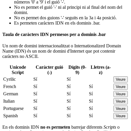
números '0' a '9' i el guió '-'.
No es permet el guió '-' ni al principi ni al final del nom del
domini.
No es permet dos guions '-' seguits en la 3a i 4a posició.
Es permeten caràcters IDN en els dominis .bar.
Taula de caràcters IDN permesos per a dominis .bar
Un nom de domini internacionalitzat o Internationalized Domain
Name (IDN) és un nom de domini d'Internet que pot contenir
caràcters no ASCII.
Unicode
Caràcter guió
Dígits (0-
Lletres (a-
Script
(-)
9)
z)
Cyrilic
Sí
Sí
Veure
French
Sí
Sí
Sí
Veure
German
Sí
Sí
Sí
Veure
Italian
Sí
Sí
Sí
Veure
Portuguese
Sí
Sí
Sí
Veure
Spanish
Sí
Sí
Sí
Veure
En els dominis IDN
no es permeten
barrejar diferents
Scripts
o