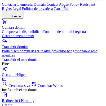
Contactar
L'empresa
Domain Contact
Abuse Policy
Registrant
Rights
Legal
Política de privadesa
Canal Ètic
Dominis
Compra domini
Comprova la disponibilitat d'un nom de domini i registra'l
Cercar el meu domini
Transferir domini
Porta el teu domini des d'un altre proveïdor per gestionar-lo amb
nosaltres
Transferir el meu domini
Eines
Cerca intel·ligent
IA
Cerca massiva
Consultar Whois
Inclòs amb el teu domini
Redirecció i Pàrquing
Gratuït