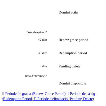
Domini actiu
Data d'expiració
Renew grace period
42 dies
Redemption period
30 dies
Pending delete
5 dies
Data d'eliminació
Domini disponible

Període de gràcia (Renew Grace Period)

Període de càstig
(Redemption Period)

Període d'eliminació (Pending Delete)