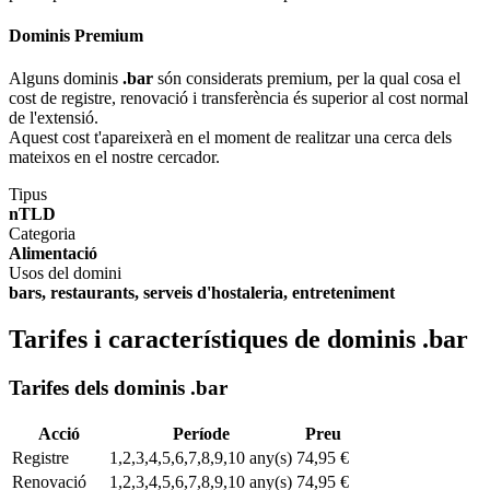
Dominis Premium
Alguns dominis
.bar
són considerats premium, per la qual cosa el
cost de registre, renovació i transferència és superior al cost normal
de l'extensió.
Aquest cost t'apareixerà en el moment de realitzar una cerca dels
mateixos en el nostre cercador.
Tipus
nTLD
Categoria
Alimentació
Usos del domini
bars, restaurants, serveis d'hostaleria, entreteniment
Tarifes i característiques de dominis .bar
Tarifes dels dominis .bar
Acció
Període
Preu
Registre
1,2,3,4,5,6,7,8,9,10 any(s)
74,95 €
Renovació
1,2,3,4,5,6,7,8,9,10 any(s)
74,95 €