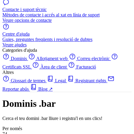
Contacte i suport tècnic
Mètodes de contacte i accés al xat en línia de suport
Veure opcions de contacte
Centre d'ajuda
Guies, preguntes freqüents i resolució de dubtes
Veure ajudes
Categories d'ajuda
Dominis
Allotjament web
Correu electrònic
Certificats SSL
Àrea de client
Facturació
Altres
Glossari de termes
Legal
Registrant rights
Reportar abús
Blog
↗
Dominis .bar
Cerca el teu domini .bar lliure i registra'l en uns clics!
Per només
74