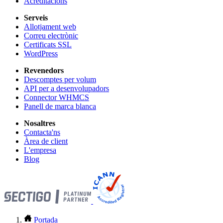
Acreditacions
Serveis
Allotjament web
Correu electrònic
Certificats SSL
WordPress
Revenedors
Descomptes per volum
API per a desenvolupadors
Connector WHMCS
Panell de marca blanca
Nosaltres
Contacta'ns
Àrea de client
L'empresa
Blog
Portada