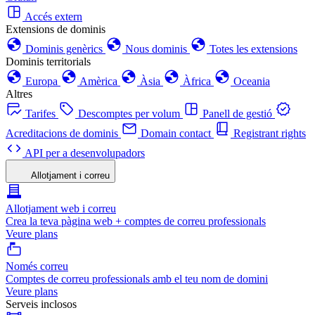
Accés extern
Extensions de dominis
Dominis genèrics
Nous dominis
Totes les extensions
Dominis territorials
Europa
Amèrica
Àsia
Àfrica
Oceania
Altres
Tarifes
Descomptes per volum
Panell de gestió
Acreditacions de dominis
Domain contact
Registrant rights
API per a desenvolupadors
Allotjament i correu
Allotjament web i correu
Crea la teva pàgina web + comptes de correu professionals
Veure plans
Només correu
Comptes de correu professionals amb el teu nom de domini
Veure plans
Serveis inclosos