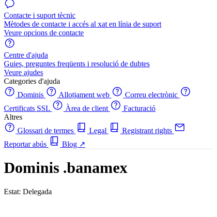
Contacte i suport tècnic
Mètodes de contacte i accés al xat en línia de suport
Veure opcions de contacte
Centre d'ajuda
Guies, preguntes freqüents i resolució de dubtes
Veure ajudes
Categories d'ajuda
Dominis
Allotjament web
Correu electrònic
Certificats SSL
Àrea de client
Facturació
Altres
Glossari de termes
Legal
Registrant rights
Reportar abús
Blog
↗
Dominis .banamex
Estat: Delegada