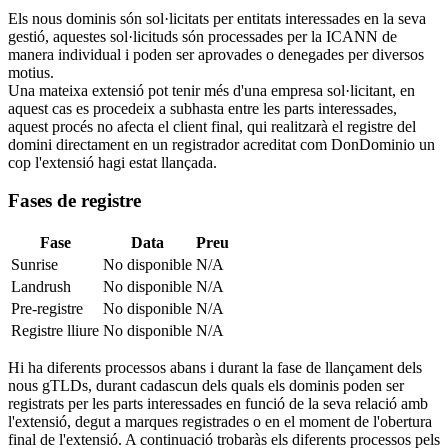
Els nous dominis són sol·licitats per entitats interessades en la seva
gestió, aquestes sol·licituds són processades per la ICANN de
manera individual i poden ser aprovades o denegades per diversos
motius.
Una mateixa extensió pot tenir més d'una empresa sol·licitant, en
aquest cas es procedeix a subhasta entre les parts interessades,
aquest procés no afecta el client final, qui realitzarà el registre del
domini directament en un registrador acreditat com DonDominio un
cop l'extensió hagi estat llançada.
Fases de registre
Fase
Data
Preu
Sunrise
No disponible
N/A
Landrush
No disponible
N/A
Pre-registre
No disponible
N/A
Registre lliure
No disponible
N/A
Hi ha diferents processos abans i durant la fase de llançament dels
nous gTLDs, durant cadascun dels quals els dominis poden ser
registrats per les parts interessades en funció de la seva relació amb
l'extensió, degut a marques registrades o en el moment de l'obertura
final de l'extensió. A continuació trobaràs els diferents processos pels