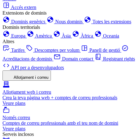
Accés extern
Extensions de dominis
Dominis genèrics
Nous dominis
Totes les extensions
Dominis territorials
Europa
Amèrica
Àsia
Àfrica
Oceania
Altres
Tarifes
Descomptes per volum
Panell de gestió
Acreditacions de dominis
Domain contact
Registrant rights
API per a desenvolupadors
Allotjament i correu
Allotjament web i correu
Crea la teva pàgina web + comptes de correu professionals
Veure plans
Només correu
Comptes de correu professionals amb el teu nom de domini
Veure plans
Serveis inclosos