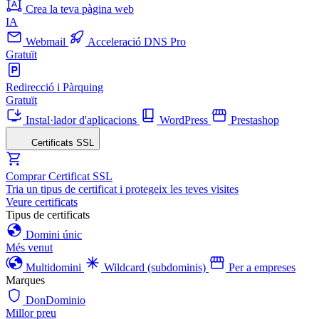
Crea la teva pàgina web
IA
Webmail
Acceleració DNS Pro
Gratuït
Redirecció i Pàrquing
Gratuït
Instal·lador d'aplicacions
WordPress
Prestashop
Certificats SSL
Comprar Certificat SSL
Tria un tipus de certificat i protegeix les teves visites
Veure certificats
Tipus de certificats
Domini únic
Més venut
Multidomini
Wildcard (subdominis)
Per a empreses
Marques
DonDominio
Millor preu