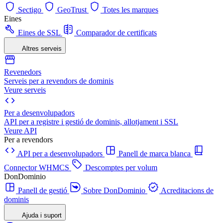
Sectigo
GeoTrust
Totes les marques
Eines
Eines de SSL
Comparador de certificats
Altres serveis
Revenedors
Serveis per a revendors de dominis
Veure serveis
Per a desenvolupadors
API per a registre i gestió de dominis, allotjament i SSL
Veure API
Per a revendors
API per a desenvolupadors
Panell de marca blanca
Connector WHMCS
Descomptes per volum
DonDominio
Panell de gestió
Sobre DonDominio
Acreditacions de
dominis
Ajuda i suport