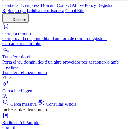
Contactar
L'empresa
Domain Contact
Abuse Policy
Registrant
Rights
Legal
Política de privadesa
Canal Ètic
Dominis
Compra domini
Comprova la disponibilitat d'un nom de domini i registra'l
Cercar el meu domini
Transferir domini
Porta el teu domini des d'un altre proveïdor per gestionar-lo amb
nosaltres
Transferir el meu domini
Eines
Cerca intel·ligent
IA
Cerca massiva
Consultar Whois
Inclòs amb el teu domini
Redirecció i Pàrquing
Gratuït