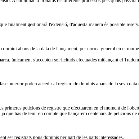
ensió. A continuació trobaràs els diferents processos pels quals passarà 
ue finalment gestionarà l'extensió, d'aquesta manera és possible reserva
eu domini abans de la data de llançament, per norma general en el moment 
arca, únicament s'accepten sol·licituds efectuades mitjançant el Trade
fase anterior poden accedir al registre de dominis abans de la seva data
les primeres peticions de registre que efectuarem en el moment de l'obert
ja que has de tenir en compte que llançarem centenars de peticions de r
ent ser registrats nous dominis per part de les parts interessades.