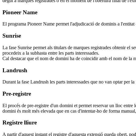
degut a marques registrades o en el moment de l'obertura final de l'ext
Pioneer Name
El programa Pioneer Name permet l'adjudicació de dominis a l'entitat q
Sunrise
La fase Sunrise permet als titulars de marques registrades obtenir el s
procedeix a la subhasta entre les parts interessades.
Cal destacar que el nom de domini ha de coincidir amb el nom de la m
Landrush
Durant la fase Landrush les parts interessades que no van optar per la 
Pre-registre
El procés de pre-registre d'un domini et permet reservar un lloc entre 
domini és molt més elevada que en cas d'intentar-ho de forma manual, 
Registre lliure
A partir d'aquest instant el registre d'aquesta extensió queda obert, pod