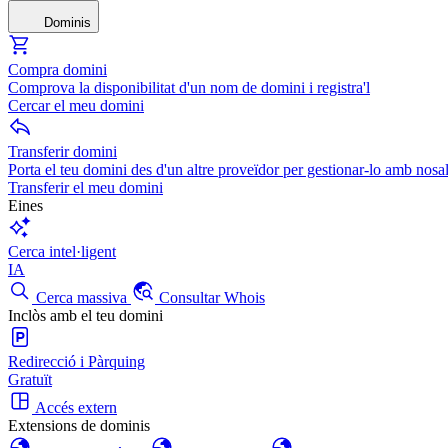
Dominis
Compra domini
Comprova la disponibilitat d'un nom de domini i registra'l
Cercar el meu domini
Transferir domini
Porta el teu domini des d'un altre proveïdor per gestionar-lo amb nosal
Transferir el meu domini
Eines
Cerca intel·ligent
IA
Cerca massiva
Consultar Whois
Inclòs amb el teu domini
Redirecció i Pàrquing
Gratuït
Accés extern
Extensions de dominis