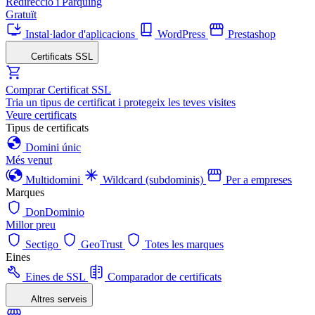
Redirecció i Pàrquing
Gratuït
Instal·lador d'aplicacions
WordPress
Prestashop
Certificats SSL
Comprar Certificat SSL
Tria un tipus de certificat i protegeix les teves visites
Veure certificats
Tipus de certificats
Domini únic
Més venut
Multidomini
Wildcard (subdominis)
Per a empreses
Marques
DonDominio
Millor preu
Sectigo
GeoTrust
Totes les marques
Eines
Eines de SSL
Comparador de certificats
Altres serveis