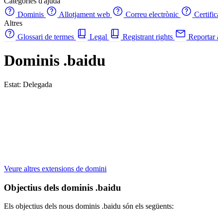
Categories d'ajuda
Dominis
Allotjament web
Correu electrònic
Certifi
Altres
Glossari de termes
Legal
Registrant rights
Reportar
Dominis .baidu
Estat: Delegada
Veure altres extensions de domini
Objectius dels dominis .baidu
Els objectius dels nous dominis .baidu són els següents: