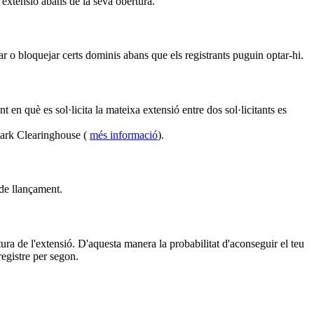
l'extensió abans de la seva obertura.
r o bloquejar certs dominis abans que els registrants puguin optar-hi.
en què es sol·licita la mateixa extensió entre dos sol·licitants es
mark Clearinghouse (
més informació
).
 de llançament.
ura de l'extensió. D'aquesta manera la probabilitat d'aconseguir el teu
egistre per segon.