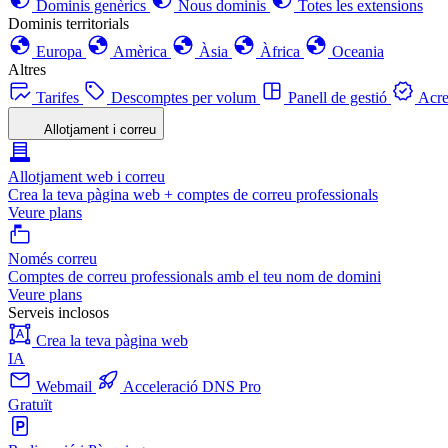
Dominis genèrics
Nous dominis
Totes les extensions
Dominis territorials
Europa
Amèrica
Àsia
Àfrica
Oceania
Altres
Tarifes
Descomptes per volum
Panell de gestió
Acre
Allotjament i correu
Allotjament web i correu
Crea la teva pàgina web + comptes de correu professionals
Veure plans
Només correu
Comptes de correu professionals amb el teu nom de domini
Veure plans
Serveis inclosos
Crea la teva pàgina web
IA
Webmail
Acceleració DNS Pro
Gratuït