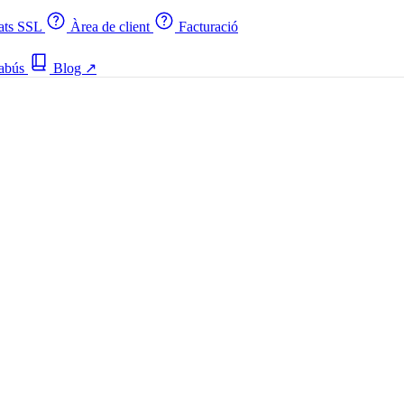
cats SSL
Àrea de client
Facturació
 abús
Blog
↗