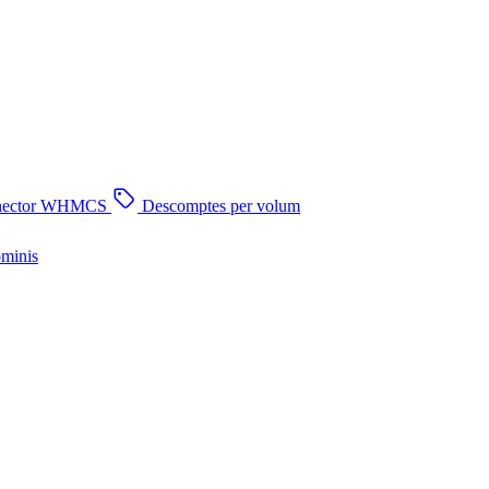
nector WHMCS
Descomptes per volum
ominis