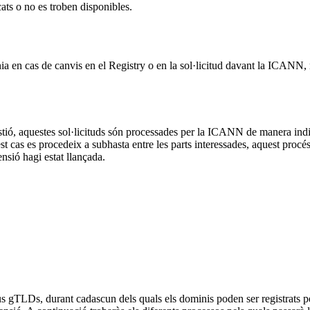
ats o no es troben disponibles.
nia en cas de canvis en el Registry o en la sol·licitud davant la ICANN
 gestió, aquestes sol·licituds són processades per la ICANN de manera in
 cas es procedeix a subhasta entre les parts interessades, aquest procés no
sió hagi estat llançada.
s gTLDs, durant cadascun dels quals els dominis poden ser registrats per