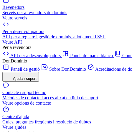
Revenedors
Serveis per a revendors de dominis
Veure serveis
Per a desenvolupadors
API per a registre i gestió de dominis, allotjament i SSL
Veure API
Per a revendors
API per a desenvolupadors
Panell de marca blanca
Con
DonDominio
Panell de gestió
Sobre DonDominio
Acreditacions de d
Ajuda i suport
Contacte i suport tècnic
Mètodes de contacte i accés al xat en línia de suport
Veure opcions de contacte
Centre d'ajuda
Guies, preguntes freqüents i resolució de dubtes
Veure ajudes