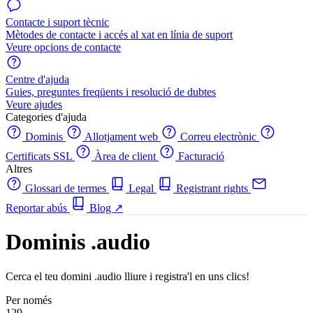
Contacte i suport tècnic
Mètodes de contacte i accés al xat en línia de suport
Veure opcions de contacte
Centre d'ajuda
Guies, preguntes freqüents i resolució de dubtes
Veure ajudes
Categories d'ajuda
Dominis
Allotjament web
Correu electrònic
Certificats SSL
Àrea de client
Facturació
Altres
Glossari de termes
Legal
Registrant rights
Reportar abús
Blog
↗
Dominis .audio
Cerca el teu domini .audio lliure i registra'l en uns clics!
Per només
129