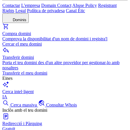
Contactar
L'empresa
Domain Contact
Abuse Policy
Registrant
Rights
Legal
Política de privadesa
Canal Ètic
Dominis
Compra domini
Comprova la disponibilitat d'un nom de domini i registra'l
Cercar el meu domini
Transferir domini
Porta el teu domini des d'un altre proveïdor per gestionar-lo amb
nosaltres
Transferir el meu domini
Eines
Cerca intel·ligent
IA
Cerca massiva
Consultar Whois
Inclòs amb el teu domini
Redirecció i Pàrquing
Gratuït