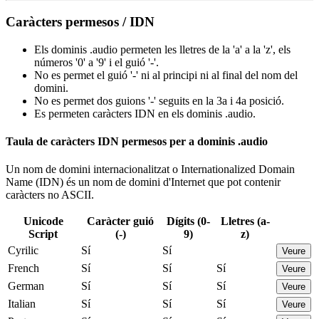
Caràcters permesos / IDN
Els dominis .audio permeten les lletres de la 'a' a la 'z', els
números '0' a '9' i el guió '-'.
No es permet el guió '-' ni al principi ni al final del nom del
domini.
No es permet dos guions '-' seguits en la 3a i 4a posició.
Es permeten caràcters IDN en els dominis .audio.
Taula de caràcters IDN permesos per a dominis .audio
Un nom de domini internacionalitzat o Internationalized Domain
Name (IDN) és un nom de domini d'Internet que pot contenir
caràcters no ASCII.
Unicode
Caràcter guió
Dígits (0-
Lletres (a-
Script
(-)
9)
z)
Cyrilic
Sí
Sí
Veure
French
Sí
Sí
Sí
Veure
German
Sí
Sí
Sí
Veure
Italian
Sí
Sí
Sí
Veure