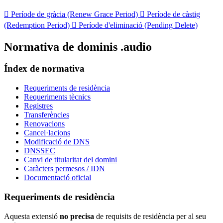

Període de gràcia (Renew Grace Period)

Període de càstig
(Redemption Period)

Període d'eliminació (Pending Delete)
Normativa de dominis .audio
Índex de normativa
Requeriments de residència
Requeriments tècnics
Registres
Transferències
Renovacions
Cancel·lacions
Modificació de DNS
DNSSEC
Canvi de titularitat del domini
Caràcters permesos / IDN
Documentació oficial
Requeriments de residència
Aquesta extensió
no precisa
de requisits de residència per al seu