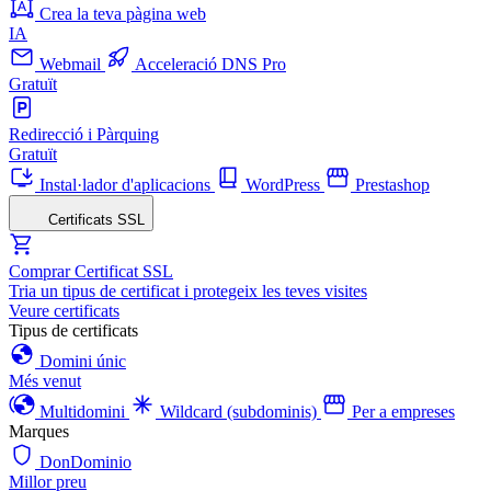
Crea la teva pàgina web
IA
Webmail
Acceleració DNS Pro
Gratuït
Redirecció i Pàrquing
Gratuït
Instal·lador d'aplicacions
WordPress
Prestashop
Certificats SSL
Comprar Certificat SSL
Tria un tipus de certificat i protegeix les teves visites
Veure certificats
Tipus de certificats
Domini únic
Més venut
Multidomini
Wildcard (subdominis)
Per a empreses
Marques
DonDominio
Millor preu