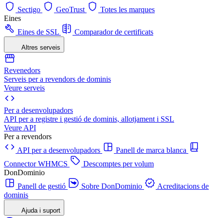
Sectigo
GeoTrust
Totes les marques
Eines
Eines de SSL
Comparador de certificats
Altres serveis
Revenedors
Serveis per a revendors de dominis
Veure serveis
Per a desenvolupadors
API per a registre i gestió de dominis, allotjament i SSL
Veure API
Per a revendors
API per a desenvolupadors
Panell de marca blanca
Connector WHMCS
Descomptes per volum
DonDominio
Panell de gestió
Sobre DonDominio
Acreditacions de
dominis
Ajuda i suport