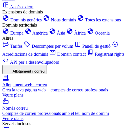
Accés extern
Extensions de dominis
Dominis genèrics
Nous dominis
Totes les extensions
Dominis territorials
Europa
Amèrica
Àsia
Àfrica
Oceania
Altres
Tarifes
Descomptes per volum
Panell de gestió
Acreditacions de dominis
Domain contact
Registrant rights
API per a desenvolupadors
Allotjament i correu
Allotjament web i correu
Crea la teva pàgina web + comptes de correu professionals
Veure plans
Només correu
Comptes de correu professionals amb el teu nom de domini
Veure plans
Serveis inclosos