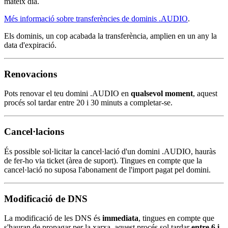
mateix dia.
Més informació sobre transferències de dominis .AUDIO
.
Els dominis, un cop acabada la transferència, amplien en un any la
data d'expiració.
Renovacions
Pots renovar el teu domini .AUDIO en
qualsevol moment
, aquest
procés sol tardar entre 20 i 30 minuts a completar-se.
Cancel·lacions
És possible sol·licitar la cancel·lació d'un domini .AUDIO, hauràs
de fer-ho via ticket (àrea de suport). Tingues en compte que la
cancel·lació no suposa l'abonament de l'import pagat pel domini.
Modificació de DNS
La modificació de les DNS és
immediata
, tingues en compte que
s'hauran de propagar per la xarxa, aquest procés sol tardar
entre 6 i