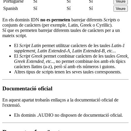
Portuguese
Sí
Sí
Sí
Veure
Spanish
Sí
Sí
Sí
Veure
En els dominis IDN
no es permeten
barrejar diferents
Scripts
o
conjunts de caràcters (per exemple, Latin, Greek o Cyrillic).
Sí que es permeten barrejar diferents taules de caràcters per a un
mateix script.
El
Script Latin
permet utilitzar caràcters de les taules
Latin-1
supplement, Latin Extended-A, Latin Extended-B, etc..
.
El
Script Greek
permet combinar caràcters de les taules
Greek,
Greek Extended, etc..
, no permet combinar-los amb els típics
caràcters llatins (a-z), però sí amb els números i guions.
Altres tipus de scripts tenen les seves taules corresponents.
Documentació oficial
En aquest apartat trobaràs enllaços a la documentació oficial de
l'extensió.
Els dominis .AUDIO no disposen de documentació oficial.