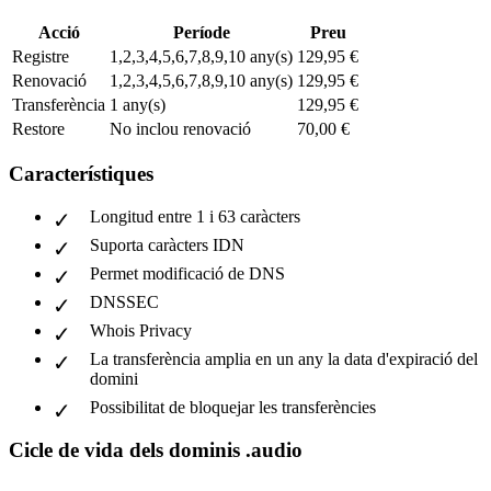
Acció
Període
Preu
Registre
1,2,3,4,5,6,7,8,9,10 any(s)
129,95 €
Renovació
1,2,3,4,5,6,7,8,9,10 any(s)
129,95 €
Transferència
1 any(s)
129,95 €
Restore
No inclou renovació
70,00 €
Característiques
Longitud entre 1 i 63 caràcters
Suporta caràcters IDN
Permet modificació de DNS
DNSSEC
Whois Privacy
La transferència amplia en un any la data d'expiració del
domini
Possibilitat de bloquejar les transferències
Cicle de vida dels dominis .audio