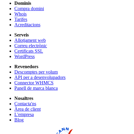
Dominis
Compra domini
Whois
Tarifes
Acreditacions
Serveis
Allotjament web
Correu electrònic
Certificats SSL
WordPress
Revenedors
Descomptes per volum
API per a desenvolupadors
Connector WHMCS
Panell de marca blanca
Nosaltres
Contacta'ns
Àrea de client
L'empresa
Blog