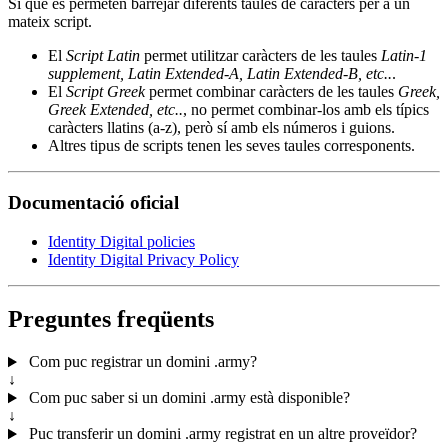
Sí que es permeten barrejar diferents taules de caràcters per a un
mateix script.
El
Script Latin
permet utilitzar caràcters de les taules
Latin-1
supplement, Latin Extended-A, Latin Extended-B, etc..
.
El
Script Greek
permet combinar caràcters de les taules
Greek,
Greek Extended, etc..
, no permet combinar-los amb els típics
caràcters llatins (a-z), però sí amb els números i guions.
Altres tipus de scripts tenen les seves taules corresponents.
Documentació oficial
Identity Digital policies
Identity Digital Privacy Policy
Preguntes freqüents
Com puc registrar un domini .army?
↓
Com puc saber si un domini .army està disponible?
↓
Puc transferir un domini .army registrat en un altre proveïdor?