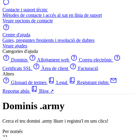
Contacte i suport tècnic
Mètodes de contacte i accés al xat en línia de suport
Veure opcions de contacte
Centre d'ajuda
Guies, preguntes freqüents i resolució de dubtes
Veure ajudes
Categories d'ajuda
Dominis
Allotjament web
Correu electrònic
Certificats SSL
Àrea de client
Facturació
Altres
Glossari de termes
Legal
Registrant rights
Reportar abús
Blog
↗
Dominis .army
Cerca el teu domini .army lliure i registra'l en uns clics!
Per només
33