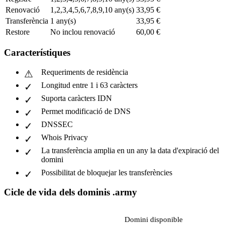
Renovació
1,2,3,4,5,6,7,8,9,10 any(s)
33,95 €
Transferència
1 any(s)
33,95 €
Restore
No inclou renovació
60,00 €
Característiques
Requeriments de residència
Longitud entre 1 i 63 caràcters
Suporta caràcters IDN
Permet modificació de DNS
DNSSEC
Whois Privacy
La transferència amplia en un any la data d'expiració del
domini
Possibilitat de bloquejar les transferències
Cicle de vida dels dominis .army
Domini disponible