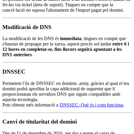
fer-ho via ticket (àrea de suport). Tingues en compte que la
cancel·lació no suposa l'abonament de l'import pagat pel domini.
Modificació de DNS
La modificació de les DNS és
immediata
, tingues en compte que
s'hauran de propagar per la xarxa, aquest procés sol tardar
entre 6 i
12 hores en completar-se, fins llavors seguirà apuntant a les
DNS anteriors
.
DNSSEC
Permetem l’ús de DNSSEC en dominis .army, gràcies al qual el teu
domini podrà aprofitar la capa addicional de seguretat que li
proporcionaran els servidors DNS que siguin compatibles amb
aquesta tecnologia.
Pots obtenir més informació a
DNSSEC: Què és i com funciona
.
Canvi de titularitat del domini
Des de l'1 de desembre de 2016, per dur a terme el canvi de