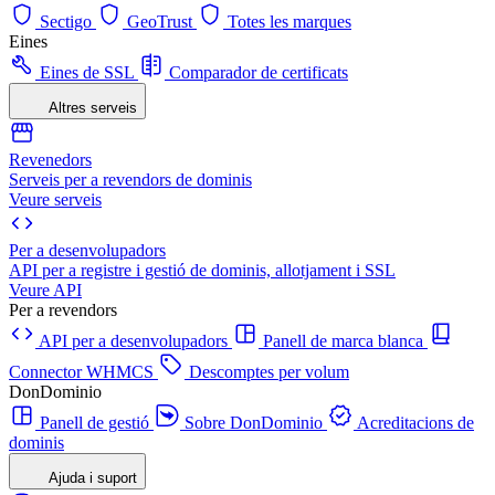
Sectigo
GeoTrust
Totes les marques
Eines
Eines de SSL
Comparador de certificats
Altres serveis
Revenedors
Serveis per a revendors de dominis
Veure serveis
Per a desenvolupadors
API per a registre i gestió de dominis, allotjament i SSL
Veure API
Per a revendors
API per a desenvolupadors
Panell de marca blanca
Connector WHMCS
Descomptes per volum
DonDominio
Panell de gestió
Sobre DonDominio
Acreditacions de
dominis
Ajuda i suport