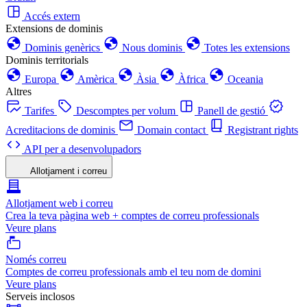
Accés extern
Extensions de dominis
Dominis genèrics
Nous dominis
Totes les extensions
Dominis territorials
Europa
Amèrica
Àsia
Àfrica
Oceania
Altres
Tarifes
Descomptes per volum
Panell de gestió
Acreditacions de dominis
Domain contact
Registrant rights
API per a desenvolupadors
Allotjament i correu
Allotjament web i correu
Crea la teva pàgina web + comptes de correu professionals
Veure plans
Només correu
Comptes de correu professionals amb el teu nom de domini
Veure plans
Serveis inclosos