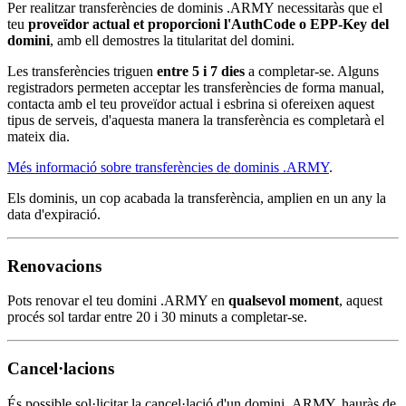
Per realitzar transferències de dominis .ARMY necessitaràs que el
teu
proveïdor actual et proporcioni l'AuthCode o EPP-Key del
domini
, amb ell demostres la titularitat del domini.
Les transferències triguen
entre 5 i 7 dies
a completar-se. Alguns
registradors permeten acceptar les transferències de forma manual,
contacta amb el teu proveïdor actual i esbrina si ofereixen aquest
tipus de serveis, d'aquesta manera la transferència es completarà el
mateix dia.
Més informació sobre transferències de dominis .ARMY
.
Els dominis, un cop acabada la transferència, amplien en un any la
data d'expiració.
Renovacions
Pots renovar el teu domini .ARMY en
qualsevol moment
, aquest
procés sol tardar entre 20 i 30 minuts a completar-se.
Cancel·lacions
És possible sol·licitar la cancel·lació d'un domini .ARMY, hauràs de