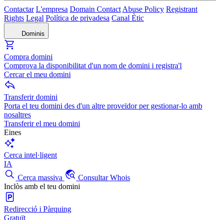
Contactar
L'empresa
Domain Contact
Abuse Policy
Registrant
Rights
Legal
Política de privadesa
Canal Ètic
Dominis
Compra domini
Comprova la disponibilitat d'un nom de domini i registra'l
Cercar el meu domini
Transferir domini
Porta el teu domini des d'un altre proveïdor per gestionar-lo amb
nosaltres
Transferir el meu domini
Eines
Cerca intel·ligent
IA
Cerca massiva
Consultar Whois
Inclòs amb el teu domini
Redirecció i Pàrquing
Gratuït