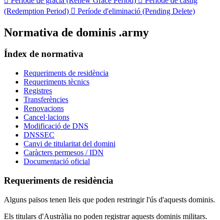

Període de gràcia (Renew Grace Period)

Període de càstig
(Redemption Period)

Període d'eliminació (Pending Delete)
Normativa de dominis .army
Índex de normativa
Requeriments de residència
Requeriments tècnics
Registres
Transferències
Renovacions
Cancel·lacions
Modificació de DNS
DNSSEC
Canvi de titularitat del domini
Caràcters permesos / IDN
Documentació oficial
Requeriments de residència
Alguns països tenen lleis que poden restringir l'ús d'aquests dominis.
Els titulars d'Austràlia no poden registrar aquests dominis militars.