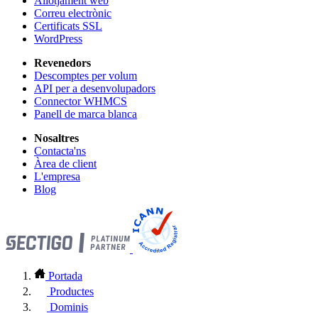
Allotjament web
Correu electrònic
Certificats SSL
WordPress
Revenedors
Descomptes per volum
API per a desenvolupadors
Connector WHMCS
Panell de marca blanca
Nosaltres
Contacta'ns
Àrea de client
L'empresa
Blog
Portada
Productes
Dominis