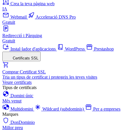
Crea la teva pàgina web
IA
Webmail
Acceleració DNS Pro
Gratuït
Redirecció i Pàrquing
Gratuït
Instal·lador d'aplicacions
WordPress
Prestashop
Certificats SSL
Comprar Certificat SSL
Tria un tipus de certificat i protegeix les teves visites
Veure certificats
Tipus de certificats
Domini únic
Més venut
Multidomini
Wildcard (subdominis)
Per a empreses
Marques
DonDominio
Millor preu