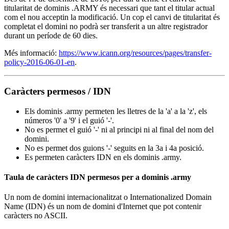
titularitat de dominis .ARMY és necessari que tant el titular actual
com el nou acceptin la modificació. Un cop el canvi de titularitat és
completat el domini no podrà ser transferit a un altre registrador
durant un període de 60 dies.
Més informació:
https://www.icann.org/resources/pages/transfer-
policy-2016-06-01-en
.
Caràcters permesos / IDN
Els dominis .army permeten les lletres de la 'a' a la 'z', els
números '0' a '9' i el guió '-'.
No es permet el guió '-' ni al principi ni al final del nom del
domini.
No es permet dos guions '-' seguits en la 3a i 4a posició.
Es permeten caràcters IDN en els dominis .army.
Taula de caràcters IDN permesos per a dominis .army
Un nom de domini internacionalitzat o Internationalized Domain
Name (IDN) és un nom de domini d'Internet que pot contenir
caràcters no ASCII.