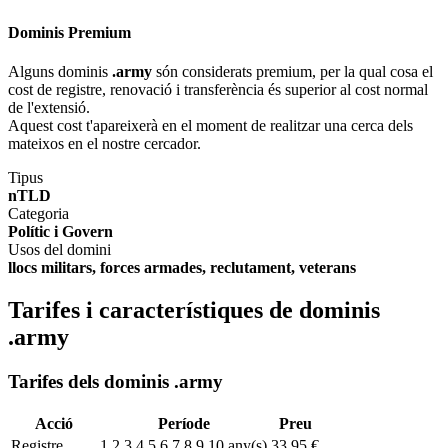
Dominis Premium
Alguns dominis
.army
són considerats premium, per la qual cosa el
cost de registre, renovació i transferència és superior al cost normal
de l'extensió.
Aquest cost t'apareixerà en el moment de realitzar una cerca dels
mateixos en el nostre cercador.
Tipus
nTLD
Categoria
Polític i Govern
Usos del domini
llocs militars, forces armades, reclutament, veterans
Tarifes i característiques de dominis
.army
Tarifes dels dominis .army
Acció
Període
Preu
Registre
1,2,3,4,5,6,7,8,9,10 any(s)
33,95 €