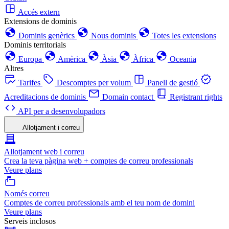
Accés extern
Extensions de dominis
Dominis genèrics
Nous dominis
Totes les extensions
Dominis territorials
Europa
Amèrica
Àsia
Àfrica
Oceania
Altres
Tarifes
Descomptes per volum
Panell de gestió
Acreditacions de dominis
Domain contact
Registrant rights
API per a desenvolupadors
Allotjament i correu
Allotjament web i correu
Crea la teva pàgina web + comptes de correu professionals
Veure plans
Només correu
Comptes de correu professionals amb el teu nom de domini
Veure plans
Serveis inclosos