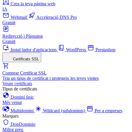
Crea la teva pàgina web
IA
Webmail
Acceleració DNS Pro
Gratuït
Redirecció i Pàrquing
Gratuït
Instal·lador d'aplicacions
WordPress
Prestashop
Certificats SSL
Comprar Certificat SSL
Tria un tipus de certificat i protegeix les teves visites
Veure certificats
Tipus de certificats
Domini únic
Més venut
Multidomini
Wildcard (subdominis)
Per a empreses
Marques
DonDominio
Millor preu