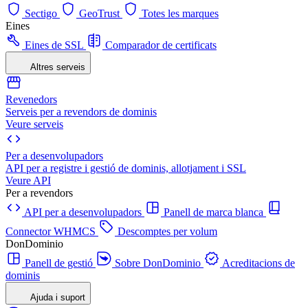
Sectigo
GeoTrust
Totes les marques
Eines
Eines de SSL
Comparador de certificats
Altres serveis
Revenedors
Serveis per a revendors de dominis
Veure serveis
Per a desenvolupadors
API per a registre i gestió de dominis, allotjament i SSL
Veure API
Per a revendors
API per a desenvolupadors
Panell de marca blanca
Connector WHMCS
Descomptes per volum
DonDominio
Panell de gestió
Sobre DonDominio
Acreditacions de
dominis
Ajuda i suport