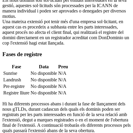
Els nous dominis són sol·licitats per entitats interessades en la seva
gestió, aquestes sol·licituds són processades per la ICANN de
manera individual i poden ser aprovades o denegades per diversos
motius.
Una mateixa extensió pot tenir més d'una empresa sol·licitant, en
aquest cas es procedeix a subhasta entre les parts interessades,
aquest procés no afecta el client final, qui realitzarà el registre del
domini directament en un registrador acreditat com DonDominio un
cop l'extensió hagi estat llançada.
Fases de registre
Fase
Data
Preu
Sunrise
No disponible
N/A
Landrush
No disponible
N/A
Pre-registre
No disponible
N/A
Registre lliure
No disponible
N/A
Hi ha diferents processos abans i durant la fase de llançament dels
nous gTLDs, durant cadascun dels quals els dominis poden ser
registrats per les parts interessades en funció de la seva relació amb
l'extensió, degut a marques registrades o en el moment de l'obertura
final de l'extensió. A continuació trobaràs els diferents processos pels
quals passarà l'extensió abans de la seva obertura.