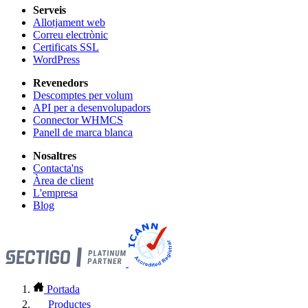
Serveis
Allotjament web
Correu electrònic
Certificats SSL
WordPress
Revenedors
Descomptes per volum
API per a desenvolupadors
Connector WHMCS
Panell de marca blanca
Nosaltres
Contacta'ns
Àrea de client
L'empresa
Blog
Portada
Productes