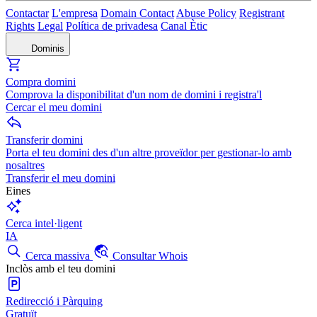
Contactar
L'empresa
Domain Contact
Abuse Policy
Registrant
Rights
Legal
Política de privadesa
Canal Ètic
Dominis
Compra domini
Comprova la disponibilitat d'un nom de domini i registra'l
Cercar el meu domini
Transferir domini
Porta el teu domini des d'un altre proveïdor per gestionar-lo amb
nosaltres
Transferir el meu domini
Eines
Cerca intel·ligent
IA
Cerca massiva
Consultar Whois
Inclòs amb el teu domini
Redirecció i Pàrquing
Gratuït