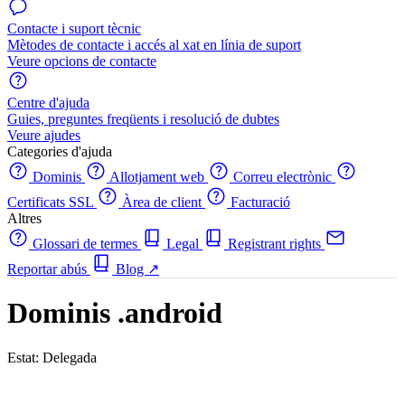
Contacte i suport tècnic
Mètodes de contacte i accés al xat en línia de suport
Veure opcions de contacte
Centre d'ajuda
Guies, preguntes freqüents i resolució de dubtes
Veure ajudes
Categories d'ajuda
Dominis
Allotjament web
Correu electrònic
Certificats SSL
Àrea de client
Facturació
Altres
Glossari de termes
Legal
Registrant rights
Reportar abús
Blog
↗
Dominis .android
Estat: Delegada