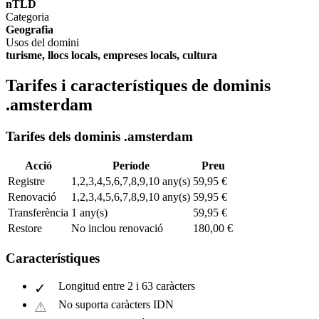
nTLD
Categoria
Geografia
Usos del domini
turisme, llocs locals, empreses locals, cultura
Tarifes i característiques de dominis
.amsterdam
Tarifes dels dominis .amsterdam
Acció
Període
Preu
Registre
1,2,3,4,5,6,7,8,9,10 any(s)
59,95 €
Renovació
1,2,3,4,5,6,7,8,9,10 any(s)
59,95 €
Transferència
1 any(s)
59,95 €
Restore
No inclou renovació
180,00 €
Característiques
Longitud entre 2 i 63 caràcters
No suporta caràcters IDN