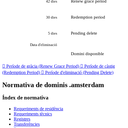
Renew grace period
42 dies
Redemption period
30 dies
Pending delete
5 dies
Data d'eliminació
Domini disponible

Període de gràcia (Renew Grace Period)

Període de càstig
(Redemption Period)

Període d'eliminació (Pending Delete)
Normativa de dominis .amsterdam
Índex de normativa
Requeriments de residència
Requeriments tècnics
Registres
Transferències