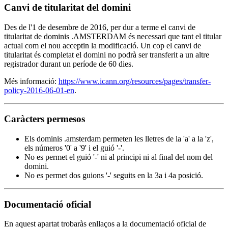
Canvi de titularitat del domini
Des de l'1 de desembre de 2016, per dur a terme el canvi de
titularitat de dominis .AMSTERDAM és necessari que tant el titular
actual com el nou acceptin la modificació. Un cop el canvi de
titularitat és completat el domini no podrà ser transferit a un altre
registrador durant un període de 60 dies.
Més informació:
https://www.icann.org/resources/pages/transfer-
policy-2016-06-01-en
.
Caràcters permesos
Els dominis .amsterdam permeten les lletres de la 'a' a la 'z',
els números '0' a '9' i el guió '-'.
No es permet el guió '-' ni al principi ni al final del nom del
domini.
No es permet dos guions '-' seguits en la 3a i 4a posició.
Documentació oficial
En aquest apartat trobaràs enllaços a la documentació oficial de