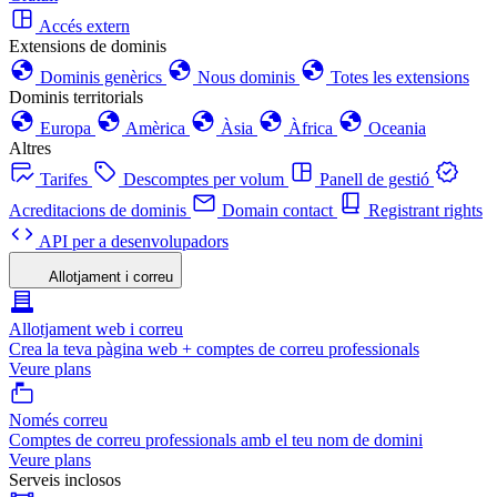
Accés extern
Extensions de dominis
Dominis genèrics
Nous dominis
Totes les extensions
Dominis territorials
Europa
Amèrica
Àsia
Àfrica
Oceania
Altres
Tarifes
Descomptes per volum
Panell de gestió
Acreditacions de dominis
Domain contact
Registrant rights
API per a desenvolupadors
Allotjament i correu
Allotjament web i correu
Crea la teva pàgina web + comptes de correu professionals
Veure plans
Només correu
Comptes de correu professionals amb el teu nom de domini
Veure plans
Serveis inclosos