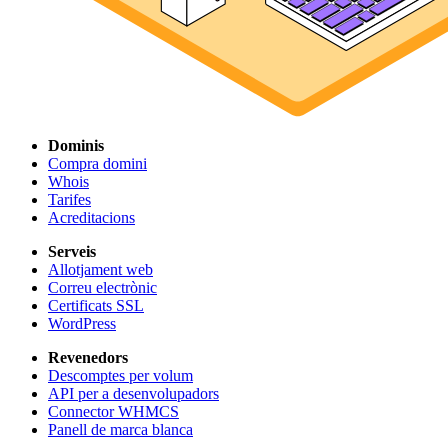
Dominis
Compra domini
Whois
Tarifes
Acreditacions
Serveis
Allotjament web
Correu electrònic
Certificats SSL
WordPress
Revenedors
Descomptes per volum
API per a desenvolupadors
Connector WHMCS
Panell de marca blanca