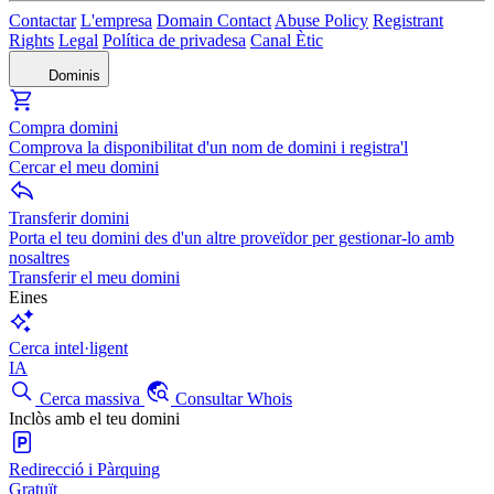
Contactar
L'empresa
Domain Contact
Abuse Policy
Registrant
Rights
Legal
Política de privadesa
Canal Ètic
Dominis
Compra domini
Comprova la disponibilitat d'un nom de domini i registra'l
Cercar el meu domini
Transferir domini
Porta el teu domini des d'un altre proveïdor per gestionar-lo amb
nosaltres
Transferir el meu domini
Eines
Cerca intel·ligent
IA
Cerca massiva
Consultar Whois
Inclòs amb el teu domini
Redirecció i Pàrquing
Gratuït