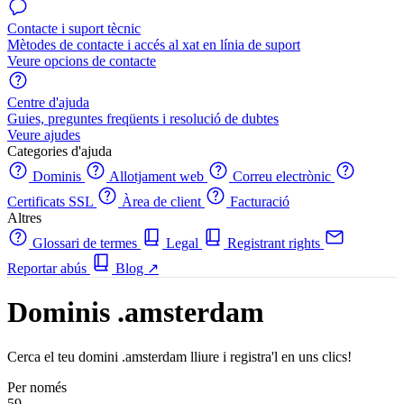
Contacte i suport tècnic
Mètodes de contacte i accés al xat en línia de suport
Veure opcions de contacte
Centre d'ajuda
Guies, preguntes freqüents i resolució de dubtes
Veure ajudes
Categories d'ajuda
Dominis
Allotjament web
Correu electrònic
Certificats SSL
Àrea de client
Facturació
Altres
Glossari de termes
Legal
Registrant rights
Reportar abús
Blog
↗
Dominis .amsterdam
Cerca el teu domini .amsterdam lliure i registra'l en uns clics!
Per només
59