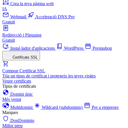
Crea la teva pàgina web
IA
Webmail
Acceleració DNS Pro
Gratuït
Redirecció i Pàrquing
Gratuït
Instal·lador d'aplicacions
WordPress
Prestashop
Certificats SSL
Comprar Certificat SSL
Tria un tipus de certificat i protegeix les teves visites
Veure certificats
Tipus de certificats
Domini únic
Més venut
Multidomini
Wildcard (subdominis)
Per a empreses
Marques
DonDominio
Millor preu