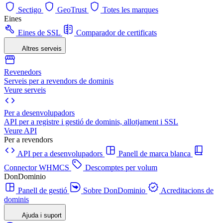
Sectigo
GeoTrust
Totes les marques
Eines
Eines de SSL
Comparador de certificats
Altres serveis
Revenedors
Serveis per a revendors de dominis
Veure serveis
Per a desenvolupadors
API per a registre i gestió de dominis, allotjament i SSL
Veure API
Per a revendors
API per a desenvolupadors
Panell de marca blanca
Connector WHMCS
Descomptes per volum
DonDominio
Panell de gestió
Sobre DonDominio
Acreditacions de
dominis
Ajuda i suport