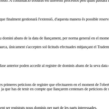
ensió. A continuació trobaràs els diferents processos pels quals passarà 
ue finalment gestionarà l'extensió, d'aquesta manera és possible reserva
eu domini abans de la data de llançament, per norma general en el moment 
arca, únicament s'accepten sol·licituds efectuades mitjançant el Trade
fase anterior poden accedir al registre de dominis abans de la seva data
les primeres peticions de registre que efectuarem en el moment de l'obert
ja que has de tenir en compte que llançarem centenars de peticions de r
ent ser registrats nous dominis per part de les parts interessades.