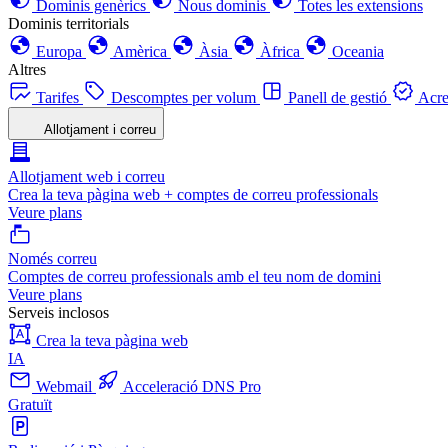
Dominis genèrics
Nous dominis
Totes les extensions
Dominis territorials
Europa
Amèrica
Àsia
Àfrica
Oceania
Altres
Tarifes
Descomptes per volum
Panell de gestió
Acre
Allotjament i correu
Allotjament web i correu
Crea la teva pàgina web + comptes de correu professionals
Veure plans
Només correu
Comptes de correu professionals amb el teu nom de domini
Veure plans
Serveis inclosos
Crea la teva pàgina web
IA
Webmail
Acceleració DNS Pro
Gratuït