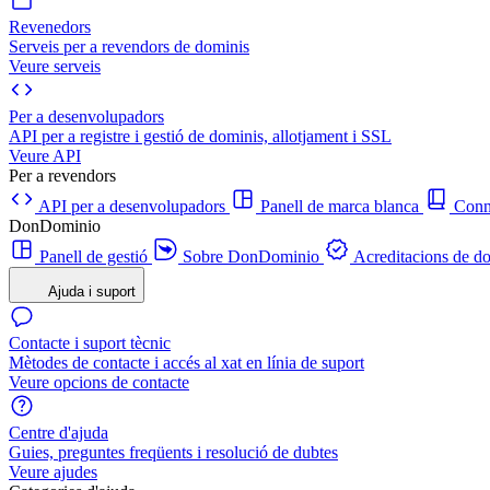
Revenedors
Serveis per a revendors de dominis
Veure serveis
Per a desenvolupadors
API per a registre i gestió de dominis, allotjament i SSL
Veure API
Per a revendors
API per a desenvolupadors
Panell de marca blanca
Con
DonDominio
Panell de gestió
Sobre DonDominio
Acreditacions de d
Ajuda i suport
Contacte i suport tècnic
Mètodes de contacte i accés al xat en línia de suport
Veure opcions de contacte
Centre d'ajuda
Guies, preguntes freqüents i resolució de dubtes
Veure ajudes