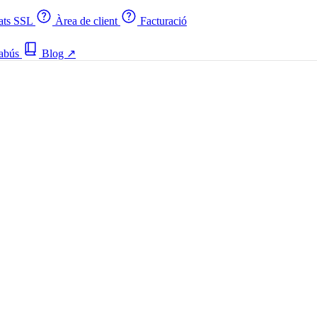
cats SSL
Àrea de client
Facturació
 abús
Blog
↗