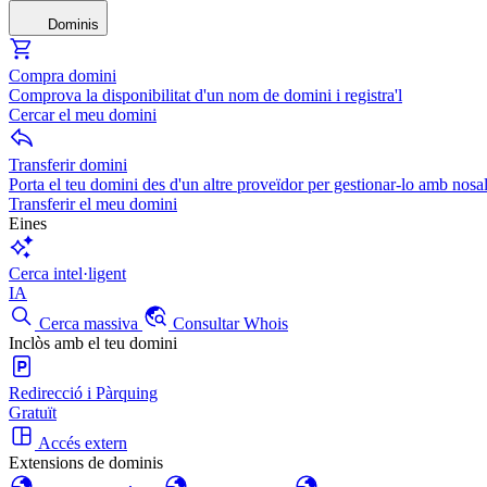
Dominis
Compra domini
Comprova la disponibilitat d'un nom de domini i registra'l
Cercar el meu domini
Transferir domini
Porta el teu domini des d'un altre proveïdor per gestionar-lo amb nosal
Transferir el meu domini
Eines
Cerca intel·ligent
IA
Cerca massiva
Consultar Whois
Inclòs amb el teu domini
Redirecció i Pàrquing
Gratuït
Accés extern
Extensions de dominis