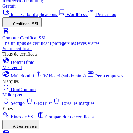
Redirecció i Pàrquing
Gratuït
Instal·lador d'aplicacions
WordPress
Prestashop
Certificats SSL
Comprar Certificat SSL
Tria un tipus de certificat i protegeix les teves visites
Veure certificats
Tipus de certificats
Domini únic
Més venut
Multidomini
Wildcard (subdominis)
Per a empreses
Marques
DonDominio
Millor preu
Sectigo
GeoTrust
Totes les marques
Eines
Eines de SSL
Comparador de certificats
Altres serveis