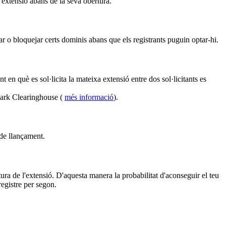
l'extensió abans de la seva obertura.
r o bloquejar certs dominis abans que els registrants puguin optar-hi.
en què es sol·licita la mateixa extensió entre dos sol·licitants es
mark Clearinghouse (
més informació
).
 de llançament.
ura de l'extensió. D'aquesta manera la probabilitat d'aconseguir el teu
egistre per segon.