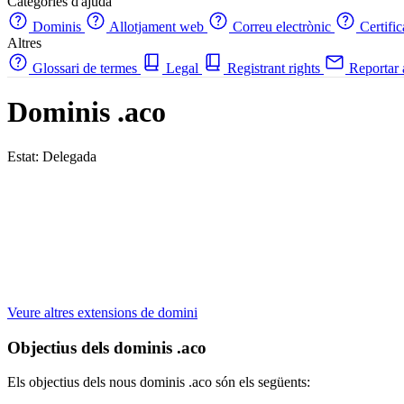
Categories d'ajuda
Dominis
Allotjament web
Correu electrònic
Certifi
Altres
Glossari de termes
Legal
Registrant rights
Reportar
Dominis .aco
Estat: Delegada
Veure altres extensions de domini
Objectius dels dominis .aco
Els objectius dels nous dominis .aco són els següents: