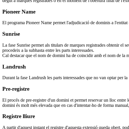
degut a marques registrades o en el moment de l'obertura final de l'ext
Pioneer Name
El programa Pioneer Name permet l'adjudicació de dominis a l'entitat q
Sunrise
La fase Sunrise permet als titulars de marques registrades obtenir el s
procedeix a la subhasta entre les parts interessades.
Cal destacar que el nom de domini ha de coincidir amb el nom de la m
Landrush
Durant la fase Landrush les parts interessades que no van optar per la 
Pre-registre
El procés de pre-registre d'un domini et permet reservar un lloc entre 
domini és molt més elevada que en cas d'intentar-ho de forma manual, 
Registre lliure
A partir d'aquest instant el registre d'aquesta extensió queda obert, pod