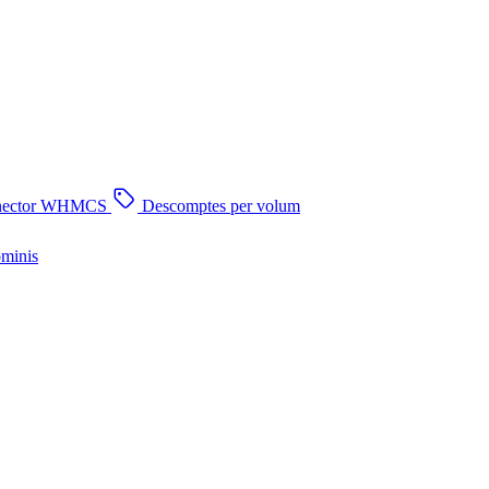
nector WHMCS
Descomptes per volum
ominis