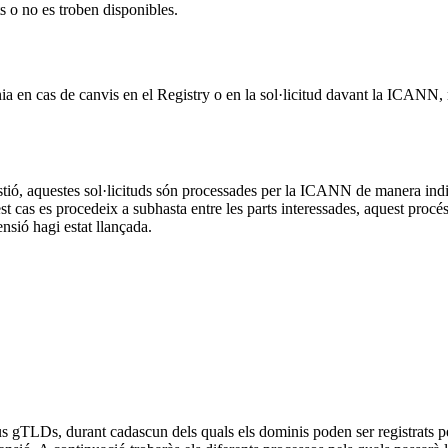
s o no es troben disponibles.
nia en cas de canvis en el Registry o en la sol·licitud davant la ICANN
 gestió, aquestes sol·licituds són processades per la ICANN de manera in
 cas es procedeix a subhasta entre les parts interessades, aquest procés no
sió hagi estat llançada.
s gTLDs, durant cadascun dels quals els dominis poden ser registrats per