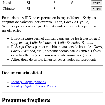
Polish
Sí
Sí
Sí
Veure
Chinese
Sí
Sí
Veure
En els dominis IDN
no es permeten
barrejar diferents
Scripts
o
conjunts de caràcters (per exemple, Latin, Greek o Cyrillic).
Sí que es permeten barrejar diferents taules de caràcters per a un
mateix script.
El
Script Latin
permet utilitzar caràcters de les taules
Latin-1
supplement, Latin Extended-A, Latin Extended-B, etc..
.
El
Script Greek
permet combinar caràcters de les taules
Greek,
Greek Extended, etc..
, no permet combinar-los amb els típics
caràcters llatins (a-z), però sí amb els números i guions.
Altres tipus de scripts tenen les seves taules corresponents.
Documentació oficial
Identity Digital policies
Identity Digital Privacy Policy
Preguntes freqüents