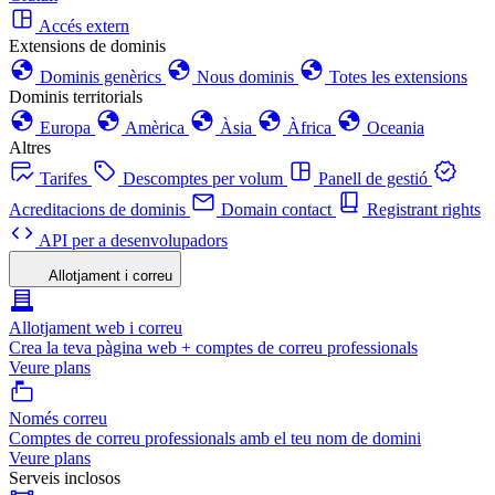
Accés extern
Extensions de dominis
Dominis genèrics
Nous dominis
Totes les extensions
Dominis territorials
Europa
Amèrica
Àsia
Àfrica
Oceania
Altres
Tarifes
Descomptes per volum
Panell de gestió
Acreditacions de dominis
Domain contact
Registrant rights
API per a desenvolupadors
Allotjament i correu
Allotjament web i correu
Crea la teva pàgina web + comptes de correu professionals
Veure plans
Només correu
Comptes de correu professionals amb el teu nom de domini
Veure plans
Serveis inclosos