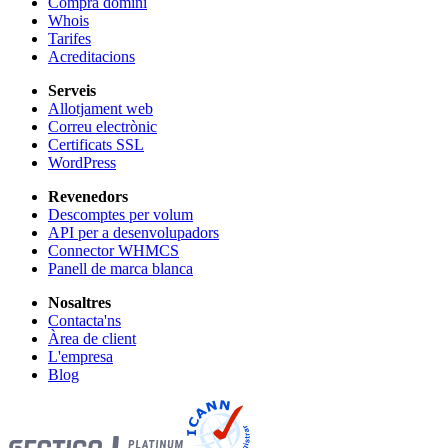
Compra domini
Whois
Tarifes
Acreditacions
Serveis
Allotjament web
Correu electrònic
Certificats SSL
WordPress
Revenedors
Descomptes per volum
API per a desenvolupadors
Connector WHMCS
Panell de marca blanca
Nosaltres
Contacta'ns
Àrea de client
L'empresa
Blog