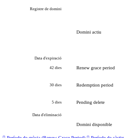
Registre de domini
Domini actiu
Data d'expiració
Renew grace period
42 dies
Redemption period
30 dies
Pending delete
5 dies
Data d'eliminació
Domini disponible

Període de gràcia (Renew Grace Period)

Període de càstig