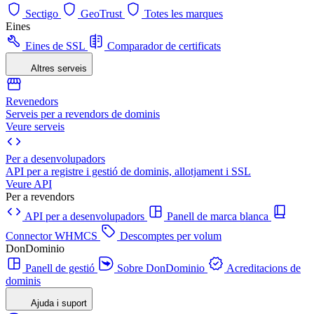
Sectigo
GeoTrust
Totes les marques
Eines
Eines de SSL
Comparador de certificats
Altres serveis
Revenedors
Serveis per a revendors de dominis
Veure serveis
Per a desenvolupadors
API per a registre i gestió de dominis, allotjament i SSL
Veure API
Per a revendors
API per a desenvolupadors
Panell de marca blanca
Connector WHMCS
Descomptes per volum
DonDominio
Panell de gestió
Sobre DonDominio
Acreditacions de
dominis
Ajuda i suport