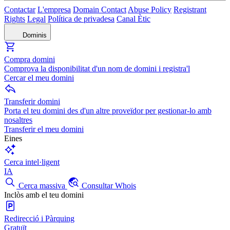
Contactar
L'empresa
Domain Contact
Abuse Policy
Registrant
Rights
Legal
Política de privadesa
Canal Ètic
Dominis
Compra domini
Comprova la disponibilitat d'un nom de domini i registra'l
Cercar el meu domini
Transferir domini
Porta el teu domini des d'un altre proveïdor per gestionar-lo amb
nosaltres
Transferir el meu domini
Eines
Cerca intel·ligent
IA
Cerca massiva
Consultar Whois
Inclòs amb el teu domini
Redirecció i Pàrquing
Gratuït