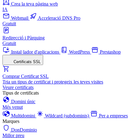
Crea la teva pàgina web
IA
Webmail
Acceleració DNS Pro
Gratuït
Redirecció i Pàrquing
Gratuït
Instal·lador d'aplicacions
WordPress
Prestashop
Certificats SSL
Comprar Certificat SSL
Tria un tipus de certificat i protegeix les teves visites
Veure certificats
Tipus de certificats
Domini únic
Més venut
Multidomini
Wildcard (subdominis)
Per a empreses
Marques
DonDominio
Millor preu