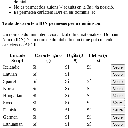
domini.
No es permet dos guions '-' seguits en la 3a i 4a posició.
Es permeten caràcters IDN en els dominis .ac.
Taula de caràcters IDN permesos per a dominis .ac
Un nom de domini internacionalitzat o Internationalized Domain
Name (IDN) és un nom de domini d'Internet que pot contenir
caràcters no ASCII.
Unicode
Caràcter guió
Dígits (0-
Lletres (a-
Script
(-)
9)
z)
Icelandic
Sí
Sí
Sí
Veure
Latvian
Sí
Sí
Veure
Spanish
Sí
Sí
Sí
Veure
Korean
Sí
Sí
Sí
Veure
Hungarian
Sí
Sí
Sí
Veure
Swedish
Sí
Sí
Sí
Veure
Danish
Sí
Sí
Sí
Veure
German
Sí
Sí
Sí
Veure
Lithuanian
Sí
Sí
Sí
Veure