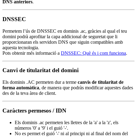
DNS anteriors
.
DNSSEC
Permetem l’ús de DNSSEC en dominis .ac, gràcies al qual el teu
domini podrà aprofitar la capa addicional de seguretat que li
proporcionaran els servidors DNS que siguin compatibles amb
aquesta tecnologia.
Pots obtenir més informació a
DNSSEC: Què és i com funciona
.
Canvi de titularitat del domini
Els dominis .AC permeten dur a terme
canvis de titularitat de
forma automàtica
, de manera que podràs modificar aquestes dades
des de la teva àrea de client.
Caràcters permesos / IDN
Els dominis .ac permeten les lletres de la 'a' a la 'z', els
números '0' a '9' i el guió '-'.
No es permet el guió '-' ni al principi ni al final del nom del