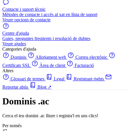
Contacte i suport tècnic
Mètodes de contacte i accés al xat en línia de suport
Veure opcions de contacte
Centre d'ajuda
Guies, preguntes freqüents i resolució de dubtes
Veure ajudes
Categories d'ajuda
Dominis
Allotjament web
Correu electrònic
Certificats SSL
Àrea de client
Facturació
Altres
Glossari de termes
Legal
Registrant rights
Reportar abús
Blog
↗
Dominis .ac
Cerca el teu domini .ac lliure i registra'l en uns clics!
Per només
47