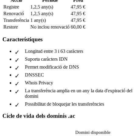
Acció
Període
Preu
Registre
1,2,5 any(s)
47,95 €
Renovació
1,2,5 any(s)
47,95 €
Transferència
1 any(s)
47,95 €
Restore
No inclou renovació
60,00 €
Característiques
Longitud entre 3 i 63 caràcters
Suporta caràcters IDN
Permet modificació de DNS
DNSSEC
Whois Privacy
La transferència amplia en un any la data d'expiració del
domini
Possibilitat de bloquejar les transferències
Cicle de vida dels dominis .ac
Domini disponible