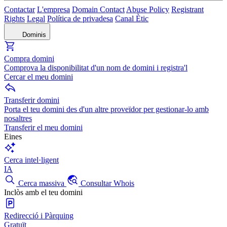
Contactar
L'empresa
Domain Contact
Abuse Policy
Registrant
Rights
Legal
Política de privadesa
Canal Ètic
Dominis
Compra domini
Comprova la disponibilitat d'un nom de domini i registra'l
Cercar el meu domini
Transferir domini
Porta el teu domini des d'un altre proveïdor per gestionar-lo amb
nosaltres
Transferir el meu domini
Eines
Cerca intel·ligent
IA
Cerca massiva
Consultar Whois
Inclòs amb el teu domini
Redirecció i Pàrquing
Gratuït