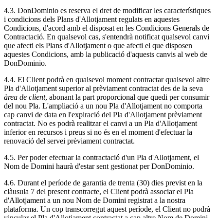
4.3. DonDominio es reserva el dret de modificar les característiques
i condicions dels Plans d'Allotjament regulats en aquestes
Condicions, d'acord amb el disposat en les Condicions Generals de
Contractació. En qualsevol cas, s'entendrà notificat qualsevol canvi
que afecti els Plans d'Allotjament o que afecti el que disposen
aquestes Condicions, amb la publicació d'aquests canvis al web de
DonDominio.
4.4. El Client podrà en qualsevol moment contractar qualsevol altre
Pla d'Allotjament superior al prèviament contractat des de la seva
àrea de client
, abonant la part proporcional que quedi per consumir
del nou Pla. L'ampliació a un nou Pla d'Allotjament no comporta
cap canvi de data en l'expiració del Pla d'Allotjament prèviament
contractat. No es podrà realitzar el canvi a un Pla d'Allotjament
inferior en recursos i preus si no és en el moment d'efectuar la
renovació del servei prèviament contractat.
4.5. Per poder efectuar la contractació d'un Pla d'Allotjament, el
Nom de Domini haurà d'estar sent gestionat per DonDominio.
4.6. Durant el període de garantia de trenta (30) dies previst en la
clàusula 7 del present contracte, el Client podrà associar el Pla
d'Allotjament a un nou Nom de Domini registrat a la nostra
plataforma. Un cop transcorregut aquest període, el Client no podrà
vincular el Pla d'Allotjament contractat a cap altre Nom de Domini.