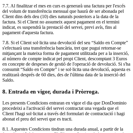
7.7. Al finalitzar el mes en curs es generarà una factura per l'excés
del volum de transferència mensual que haurà de ser abonada pel
Client dins dels deu (10) dies naturals posteriors a la data de la
factura. Si el Client no assumeix aquest pagament en el termini
indicat, es suspendrà la prestació del servei, previ avís, fins al
pagament d'aquesta factura.
7.8. Si el Client sol·licita una devolució del seu “Saldo en Compte”
s'efectuarà una transferència bancària, tret que pugui retornar-se
mitjançant la mateixa forma de pagament utilitzada per a la inserció,
al número de compte indicat pel propi Client, descomptant 3 Euros
en concepte de despeses de gestió de l'operació de devolució. Si s'ha
consumit “Saldo en Compte” i se sol·licita una devolució, aquesta es
realitzarà després de 60 dies, des de l'última data de la inserció del
Saldo.
8. Entrada en vigor, durada i Pròrroga.
Les presents Condicions entraran en vigor el dia que DonDominio
procedeixi a l'activació del servei contractat una vegada que el
Client l'hagi sol·licitat a través del formulari de contractació i hagi
abonat el preu del servei que es tracti.
8.1. Aquestes Condicions tindran una durada anual, a partir de la