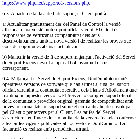
https://www.php.net/supported-versions.php
.
6.3. A partir de la data de fi de suport, el Client podrà:
a) Actualitzar gratuïtament des del Panel de Control la versió
afectada a una versió amb suport oficial vigent. El Client és
responsable de verificar la compatibilitat dels seus
desenvolupaments amb la nova versió i de realitzar les proves que
consideri oportunes abans d'actualitzar.
b) Mantenir la versió de fi de suport mitjançant l'activació del Servei
de Suport Extens descrit al apartat 6.4, assumint el cost
corresponent.
6.4. Mitjançant el Servei de Suport Extens, DonDominio manté
operatives versions de software que han arribat al final del suport
oficial, garantint la continuïtat operativa dels Plans d'Allotjament que
mantinguin aquestes versions. El Servei no comprèn suport oficial
de la comunitat o proveïdor original, garantia de compatibilitat amb
noves funcionalitats, ni suport sobre el codi aplicatiu desenvolupat
pel Client o per tercers per al Client. Les tarifes del Servei
s'estructuren en funció de l'antiguitat de la versió afectada, conforme
a les tarifes vigents publicades al lloc web de DonDominio. La
facturació es realitza amb periodicitat
anual
.