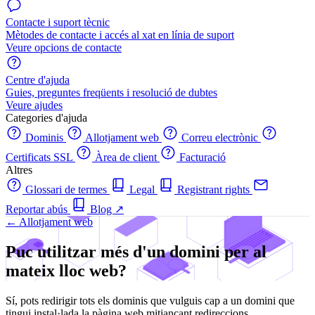
Contacte i suport tècnic
Mètodes de contacte i accés al xat en línia de suport
Veure opcions de contacte
Centre d'ajuda
Guies, preguntes freqüents i resolució de dubtes
Veure ajudes
Categories d'ajuda
Dominis
Allotjament web
Correu electrònic
Certificats SSL
Àrea de client
Facturació
Altres
Glossari de termes
Legal
Registrant rights
Reportar abús
Blog
↗
← Allotjament web
Puc utilitzar més d'un domini per al
mateix lloc web?
Sí, pots redirigir tots els dominis que vulguis cap a un domini que
tingui instal·lada la pàgina web mitjançant redireccions.