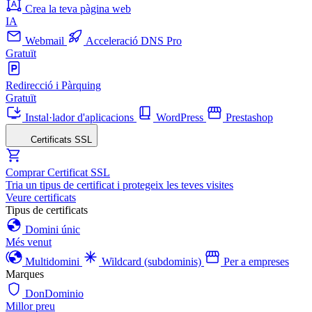
Crea la teva pàgina web
IA
Webmail
Acceleració DNS Pro
Gratuït
Redirecció i Pàrquing
Gratuït
Instal·lador d'aplicacions
WordPress
Prestashop
Certificats SSL
Comprar Certificat SSL
Tria un tipus de certificat i protegeix les teves visites
Veure certificats
Tipus de certificats
Domini únic
Més venut
Multidomini
Wildcard (subdominis)
Per a empreses
Marques
DonDominio
Millor preu