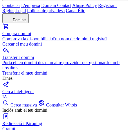
Contactar
L'empresa
Domain Contact
Abuse Policy
Registrant
Rights
Legal
Política de privadesa
Canal Ètic
Dominis
Compra domini
Comprova la disponibilitat d'un nom de domini i registra'l
Cercar el meu domini
Transferir domini
Porta el teu domini des d'un altre proveïdor per gestionar-lo amb
nosaltres
Transferir el meu domini
Eines
Cerca intel·ligent
IA
Cerca massiva
Consultar Whois
Inclòs amb el teu domini
Redirecció i Pàrquing
Gratuït