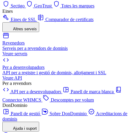
Sectigo
GeoTrust
Totes les marques
Eines
Eines de SSL
Comparador de certificats
Altres serveis
Revenedors
Serveis per a revendors de dominis
Veure serveis
Per a desenvolupadors
API per a registre i gestió de dominis, allotjament i SSL
Veure API
Per a revendors
API per a desenvolupadors
Panell de marca blanca
Connector WHMCS
Descomptes per volum
DonDominio
Panell de gestió
Sobre DonDominio
Acreditacions de
dominis
Ajuda i suport