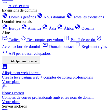
Accés extern
Extensions de dominis
Dominis genèrics
Nous dominis
Totes les extensions
Dominis territorials
Europa
Amèrica
Àsia
Àfrica
Oceania
Altres
Tarifes
Descomptes per volum
Panell de gestió
Acreditacions de dominis
Domain contact
Registrant rights
API per a desenvolupadors
Allotjament i correu
Allotjament web i correu
Crea la teva pàgina web + comptes de correu professionals
Veure plans
Només correu
Comptes de correu professionals amb el teu nom de domini
Veure plans
Serveis inclosos