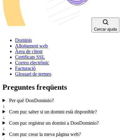
Cercar ajuda
Dominis
Allotjament web
Àrea de client
Certificats SSL
Correu electrònic
Facturació
Glossari de termes
Preguntes freqüents
Per què DonDominio?
↓
Com puc saber si un domini està disponible?
↓
Com puc registrar un domini a DonDominio?
↓
Com puc crear la meva pàgina web?
↓