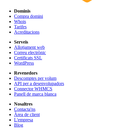
Dominis
Compra domini
Whois
Tarifes
Acreditacions
Serveis
Allotjament web
Correu electrònic
Certificats SSL
WordPress
Revenedors
Descomptes per volum
API per a desenvolupadors
Connector WHMCS
Panell de marca blanca
Nosaltres
Contacta'ns
Àrea de client
L'empresa
Blog