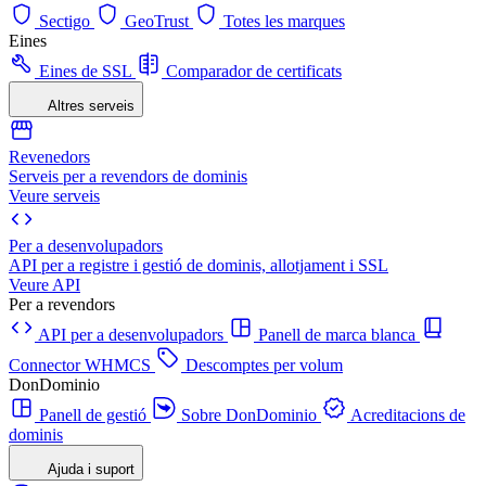
Sectigo
GeoTrust
Totes les marques
Eines
Eines de SSL
Comparador de certificats
Altres serveis
Revenedors
Serveis per a revendors de dominis
Veure serveis
Per a desenvolupadors
API per a registre i gestió de dominis, allotjament i SSL
Veure API
Per a revendors
API per a desenvolupadors
Panell de marca blanca
Connector WHMCS
Descomptes per volum
DonDominio
Panell de gestió
Sobre DonDominio
Acreditacions de
dominis
Ajuda i suport