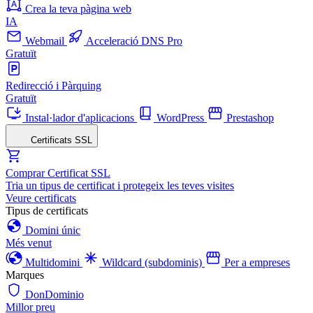
Crea la teva pàgina web
IA
Webmail
Acceleració DNS Pro
Gratuït
Redirecció i Pàrquing
Gratuït
Instal·lador d'aplicacions
WordPress
Prestashop
Certificats SSL
Comprar Certificat SSL
Tria un tipus de certificat i protegeix les teves visites
Veure certificats
Tipus de certificats
Domini únic
Més venut
Multidomini
Wildcard (subdominis)
Per a empreses
Marques
DonDominio
Millor preu