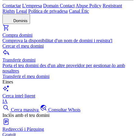
Contactar
L'empresa
Domain Contact
Abuse Policy
Registrant
Rights
Legal
Política de privadesa
Canal Ètic
Dominis
Compra domini
Comprova la disponibilitat d'un nom de domini i registra'l
Cercar el meu domini
Transferir domini
Porta el teu domini des d'un altre proveïdor per gestionar-lo amb
nosaltres
Transferir el meu domini
Eines
Cerca intel·ligent
IA
Cerca massiva
Consultar Whois
Inclòs amb el teu domini
Redirecció i Pàrquing
Gratuït