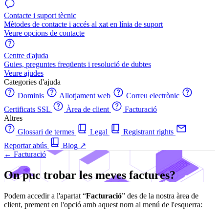
Contacte i suport tècnic
Mètodes de contacte i accés al xat en línia de suport
Veure opcions de contacte
Centre d'ajuda
Guies, preguntes freqüents i resolució de dubtes
Veure ajudes
Categories d'ajuda
Dominis
Allotjament web
Correu electrònic
Certificats SSL
Àrea de client
Facturació
Altres
Glossari de termes
Legal
Registrant rights
Reportar abús
Blog
↗
← Facturació
On puc trobar les meves factures?
Podem accedir a l'apartat “
Facturació
” des de la nostra àrea de
client, prement en l'opció amb aquest nom al menú de l'esquerra: