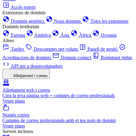
Accés extern
Extensions de dominis
Dominis genèrics
Nous dominis
Totes les extensions
Dominis territorials
Europa
Amèrica
Àsia
Àfrica
Oceania
Altres
Tarifes
Descomptes per volum
Panell de gestió
Acreditacions de dominis
Domain contact
Registrant rights
API per a desenvolupadors
Allotjament i correu
Allotjament web i correu
Crea la teva pàgina web + comptes de correu professionals
Veure plans
Només correu
Comptes de correu professionals amb el teu nom de domini
Veure plans
Serveis inclosos