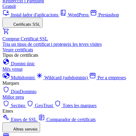
Redirecció i Pàrquing
Gratuït
Instal·lador d'aplicacions
WordPress
Prestashop
Certificats SSL
Comprar Certificat SSL
Tria un tipus de certificat i protegeix les teves visites
Veure certificats
Tipus de certificats
Domini únic
Més venut
Multidomini
Wildcard (subdominis)
Per a empreses
Marques
DonDominio
Millor preu
Sectigo
GeoTrust
Totes les marques
Eines
Eines de SSL
Comparador de certificats
Altres serveis