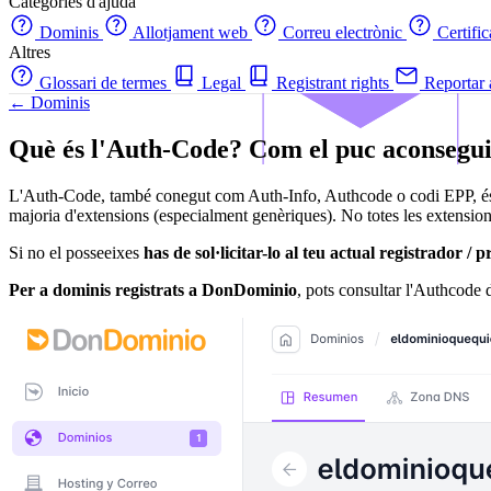
Categories d'ajuda
Dominis
Allotjament web
Correu electrònic
Certifi
Altres
Glossari de termes
Legal
Registrant rights
Reportar
← Dominis
Què és l'Auth-Code? Com el puc aconsegu
L'Auth-Code, també conegut com Auth-Info, Authcode o codi EPP, 
majoria d'extensions (especialment genèriques). No totes les exten
Si no el posseeixes
has de sol·licitar-lo al teu actual registrador / 
Per a dominis registrats a DonDominio
, pots consultar l'Authcode 