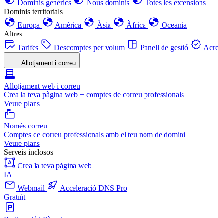
Dominis genèrics
Nous dominis
Totes les extensions
Dominis territorials
Europa
Amèrica
Àsia
Àfrica
Oceania
Altres
Tarifes
Descomptes per volum
Panell de gestió
Acre
Allotjament i correu
Allotjament web i correu
Crea la teva pàgina web + comptes de correu professionals
Veure plans
Només correu
Comptes de correu professionals amb el teu nom de domini
Veure plans
Serveis inclosos
Crea la teva pàgina web
IA
Webmail
Acceleració DNS Pro
Gratuït