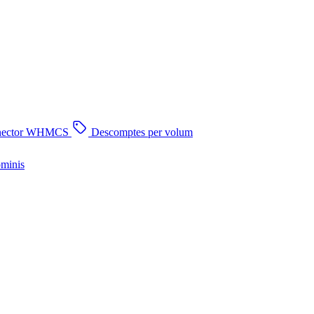
nector WHMCS
Descomptes per volum
ominis