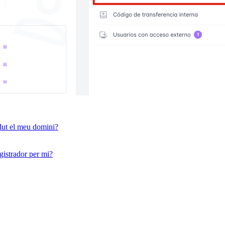
rdut el meu domini?
gistrador per mi?