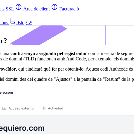
cats SSL
Àrea de client
Facturació
 abús
Blog
↗
ir?
és una
contrasenya assignada pel registrador
com a mesura de seguret
sions de domini (TLD) funcionen amb AuthCode, per exemple, els domin
proveïdor
, qui t'indicarà què fer per obtenir-lo. Aquest codi Authcode és o
del domini des del quadre de "Ajustos" a la pantalla de "Resum" de la pà