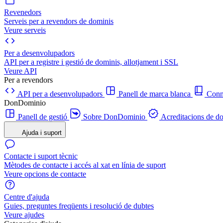
Revenedors
Serveis per a revendors de dominis
Veure serveis
Per a desenvolupadors
API per a registre i gestió de dominis, allotjament i SSL
Veure API
Per a revendors
API per a desenvolupadors
Panell de marca blanca
Con
DonDominio
Panell de gestió
Sobre DonDominio
Acreditacions de d
Ajuda i suport
Contacte i suport tècnic
Mètodes de contacte i accés al xat en línia de suport
Veure opcions de contacte
Centre d'ajuda
Guies, preguntes freqüents i resolució de dubtes
Veure ajudes