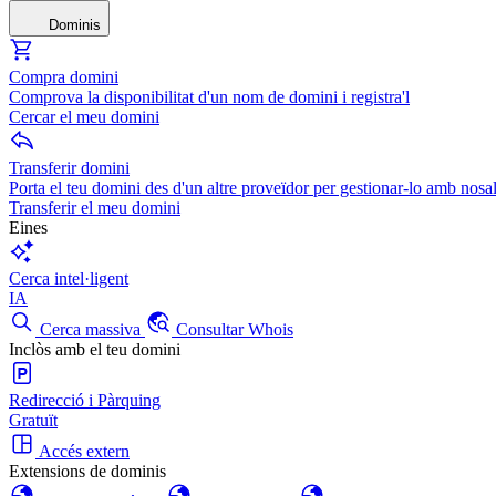
Dominis
Compra domini
Comprova la disponibilitat d'un nom de domini i registra'l
Cercar el meu domini
Transferir domini
Porta el teu domini des d'un altre proveïdor per gestionar-lo amb nosal
Transferir el meu domini
Eines
Cerca intel·ligent
IA
Cerca massiva
Consultar Whois
Inclòs amb el teu domini
Redirecció i Pàrquing
Gratuït
Accés extern
Extensions de dominis