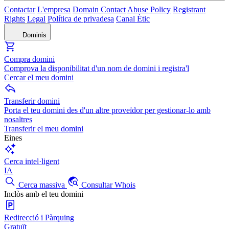
Contactar
L'empresa
Domain Contact
Abuse Policy
Registrant
Rights
Legal
Política de privadesa
Canal Ètic
Dominis
Compra domini
Comprova la disponibilitat d'un nom de domini i registra'l
Cercar el meu domini
Transferir domini
Porta el teu domini des d'un altre proveïdor per gestionar-lo amb
nosaltres
Transferir el meu domini
Eines
Cerca intel·ligent
IA
Cerca massiva
Consultar Whois
Inclòs amb el teu domini
Redirecció i Pàrquing
Gratuït