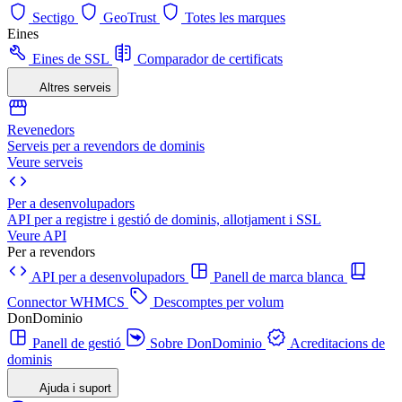
Sectigo
GeoTrust
Totes les marques
Eines
Eines de SSL
Comparador de certificats
Altres serveis
Revenedors
Serveis per a revendors de dominis
Veure serveis
Per a desenvolupadors
API per a registre i gestió de dominis, allotjament i SSL
Veure API
Per a revendors
API per a desenvolupadors
Panell de marca blanca
Connector WHMCS
Descomptes per volum
DonDominio
Panell de gestió
Sobre DonDominio
Acreditacions de
dominis
Ajuda i suport