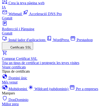
Crea la teva pàgina web
IA
Webmail
Acceleració DNS Pro
Gratuït
Redirecció i Pàrquing
Gratuït
Instal·lador d'aplicacions
WordPress
Prestashop
Certificats SSL
Comprar Certificat SSL
Tria un tipus de certificat i protegeix les teves visites
Veure certificats
Tipus de certificats
Domini únic
Més venut
Multidomini
Wildcard (subdominis)
Per a empreses
Marques
DonDominio
Millor preu