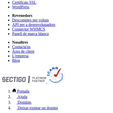
Certificats SSL
WordPress
Revenedors
Descomptes per volum
API per a desenvolupadors
Connector WHMCS
Panell de marca blanca
Nosaltres
Contacta'ns
Àrea de client
L'empresa
Blog
Portada
Ajuda
Dominis
Deixar expirar un domini