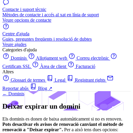
Contacte i suport tècnic
Mètodes de contacte i accés al xat en línia de suport
Veure opcions de contacte
Centre d'ajuda
Guies, preguntes freqüents i resolució de dubtes
Veure ajudes
Categories d'ajuda
Dominis
Allotjament web
Correu electrònic
Certificats SSL
Àrea de client
Facturació
Altres
Glossari de termes
Legal
Registrant rights
Reportar abús
Blog
↗
← Dominis
Deixar expirar un domini
Els dominis es donen de baixa automàticament si no es renoven.
Pots desactivar els avisos de renovació canviant el mètode de
renovació a "Deixar expirar".
Per a això tens dues opcions: