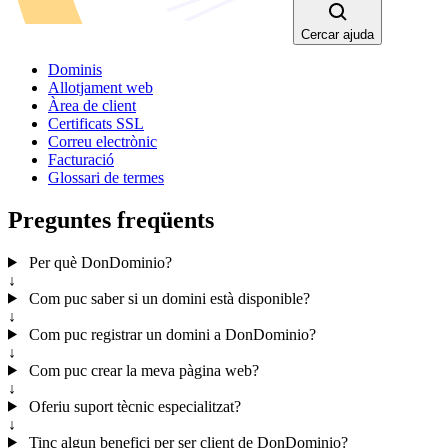
Cercar ajuda
Dominis
Allotjament web
Àrea de client
Certificats SSL
Correu electrònic
Facturació
Glossari de termes
Preguntes freqüents
Per què DonDominio?
↓
Com puc saber si un domini està disponible?
↓
Com puc registrar un domini a DonDominio?
↓
Com puc crear la meva pàgina web?
↓
Oferiu suport tècnic especialitzat?
↓
Tinc algun benefici per ser client de DonDominio?