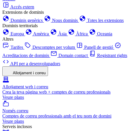
Accés extern
Extensions de dominis
Dominis genèrics
Nous dominis
Totes les extensions
Dominis territorials
Europa
Amèrica
Àsia
Àfrica
Oceania
Altres
Tarifes
Descomptes per volum
Panell de gestió
Acreditacions de dominis
Domain contact
Registrant rights
API per a desenvolupadors
Allotjament i correu
Allotjament web i correu
Crea la teva pàgina web + comptes de correu professionals
Veure plans
Només correu
Comptes de correu professionals amb el teu nom de domini
Veure plans
Serveis inclosos