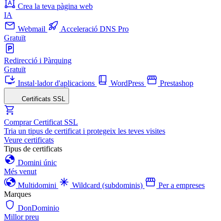
Crea la teva pàgina web
IA
Webmail
Acceleració DNS Pro
Gratuït
Redirecció i Pàrquing
Gratuït
Instal·lador d'aplicacions
WordPress
Prestashop
Certificats SSL
Comprar Certificat SSL
Tria un tipus de certificat i protegeix les teves visites
Veure certificats
Tipus de certificats
Domini únic
Més venut
Multidomini
Wildcard (subdominis)
Per a empreses
Marques
DonDominio
Millor preu