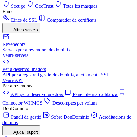
Sectigo
GeoTrust
Totes les marques
Eines
Eines de SSL
Comparador de certificats
Altres serveis
Revenedors
Serveis per a revendors de dominis
Veure serveis
Per a desenvolupadors
API per a registre i gestió de dominis, allotjament i SSL
Veure API
Per a revendors
API per a desenvolupadors
Panell de marca blanca
Connector WHMCS
Descomptes per volum
DonDominio
Panell de gestió
Sobre DonDominio
Acreditacions de
dominis
Ajuda i suport