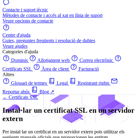
Contacte i suport tècnic
Mètodes de contacte i accés al xat en línia de suport
Veure opcions de contacte
Centre d'ajuda
Guies, preguntes freqüents i resolució de dubtes
Veure ajudes
Categories d'ajuda
Dominis
Allotjament web
Correu electrònic
Certificats SSL
Àrea de client
Facturació
Altres
Glossari de termes
Legal
Registrant rights
Reportar abús
Blog
↗
← Certificats SSL
Instal·lar un certificat SSL en un servidor
extern
Per instal·lar un certificat en un servidor extern pots utilitzar els
següents manuals oficials que proporcionen les entitats