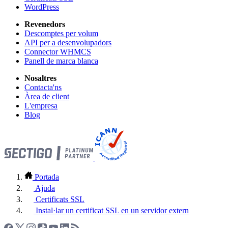
WordPress
Revenedors
Descomptes per volum
API per a desenvolupadors
Connector WHMCS
Panell de marca blanca
Nosaltres
Contacta'ns
Àrea de client
L'empresa
Blog
Portada
Ajuda
Certificats SSL
Instal·lar un certificat SSL en un servidor extern