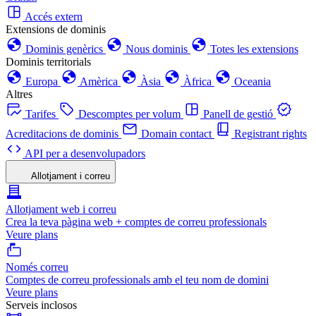
Accés extern
Extensions de dominis
Dominis genèrics
Nous dominis
Totes les extensions
Dominis territorials
Europa
Amèrica
Àsia
Àfrica
Oceania
Altres
Tarifes
Descomptes per volum
Panell de gestió
Acreditacions de dominis
Domain contact
Registrant rights
API per a desenvolupadors
Allotjament i correu
Allotjament web i correu
Crea la teva pàgina web + comptes de correu professionals
Veure plans
Només correu
Comptes de correu professionals amb el teu nom de domini
Veure plans
Serveis inclosos