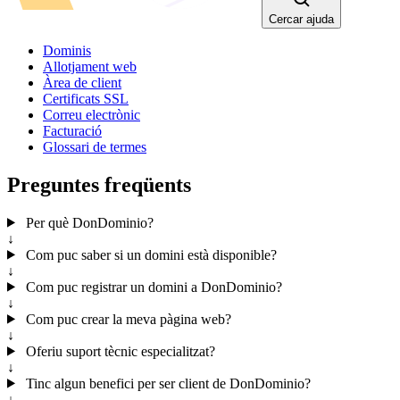
Cercar ajuda
Dominis
Allotjament web
Àrea de client
Certificats SSL
Correu electrònic
Facturació
Glossari de termes
Preguntes freqüents
Per què DonDominio?
↓
Com puc saber si un domini està disponible?
↓
Com puc registrar un domini a DonDominio?
↓
Com puc crear la meva pàgina web?
↓
Oferiu suport tècnic especialitzat?
↓
Tinc algun benefici per ser client de DonDominio?
↓