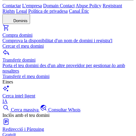
Contactar
L'empresa
Domain Contact
Abuse Policy
Registrant
Rights
Legal
Política de privadesa
Canal Ètic
Dominis
Compra domini
Comprova la disponibilitat d'un nom de domini i registra'l
Cercar el meu domini
Transferir domini
Porta el teu domini des d'un altre proveïdor per gestionar-lo amb
nosaltres
Transferir el meu domini
Eines
Cerca intel·ligent
IA
Cerca massiva
Consultar Whois
Inclòs amb el teu domini
Redirecció i Pàrquing
Gratuït