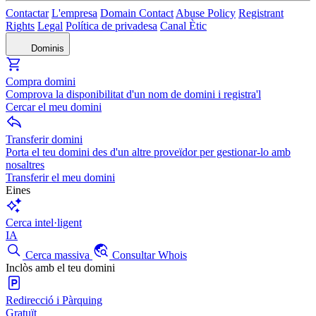
Contactar
L'empresa
Domain Contact
Abuse Policy
Registrant
Rights
Legal
Política de privadesa
Canal Ètic
Dominis
Compra domini
Comprova la disponibilitat d'un nom de domini i registra'l
Cercar el meu domini
Transferir domini
Porta el teu domini des d'un altre proveïdor per gestionar-lo amb
nosaltres
Transferir el meu domini
Eines
Cerca intel·ligent
IA
Cerca massiva
Consultar Whois
Inclòs amb el teu domini
Redirecció i Pàrquing
Gratuït