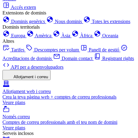
Accés extern
Extensions de dominis
Dominis genèrics
Nous dominis
Totes les extensions
Dominis territorials
Europa
Amèrica
Àsia
Àfrica
Oceania
Altres
Tarifes
Descomptes per volum
Panell de gestió
Acreditacions de dominis
Domain contact
Registrant rights
API per a desenvolupadors
Allotjament i correu
Allotjament web i correu
Crea la teva pàgina web + comptes de correu professionals
Veure plans
Només correu
Comptes de correu professionals amb el teu nom de domini
Veure plans
Serveis inclosos