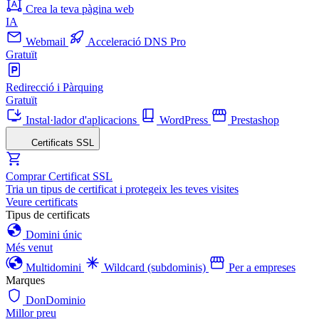
Crea la teva pàgina web
IA
Webmail
Acceleració DNS Pro
Gratuït
Redirecció i Pàrquing
Gratuït
Instal·lador d'aplicacions
WordPress
Prestashop
Certificats SSL
Comprar Certificat SSL
Tria un tipus de certificat i protegeix les teves visites
Veure certificats
Tipus de certificats
Domini únic
Més venut
Multidomini
Wildcard (subdominis)
Per a empreses
Marques
DonDominio
Millor preu