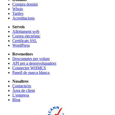
Compra domini
Whois
Tarifes
Acreditacions
Serveis
Allotjament web
Correu electrònic
Certificats SSL
WordPress
Revenedors
Descomptes per volum
API per a desenvolupadors
Connector WHMCS
Panell de marca blanca
Nosaltres
Contacta'ns
Àrea de client
L'empresa
Blog