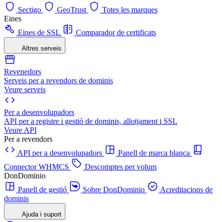
Sectigo
GeoTrust
Totes les marques
Eines
Eines de SSL
Comparador de certificats
Altres serveis
Revenedors
Serveis per a revendors de dominis
Veure serveis
Per a desenvolupadors
API per a registre i gestió de dominis, allotjament i SSL
Veure API
Per a revendors
API per a desenvolupadors
Panell de marca blanca
Connector WHMCS
Descomptes per volum
DonDominio
Panell de gestió
Sobre DonDominio
Acreditacions de
dominis
Ajuda i suport