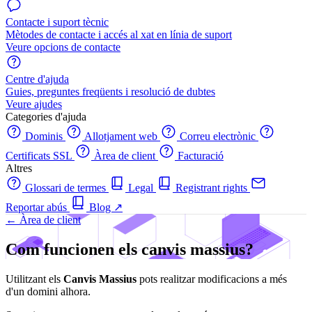
Contacte i suport tècnic
Mètodes de contacte i accés al xat en línia de suport
Veure opcions de contacte
Centre d'ajuda
Guies, preguntes freqüents i resolució de dubtes
Veure ajudes
Categories d'ajuda
Dominis
Allotjament web
Correu electrònic
Certificats SSL
Àrea de client
Facturació
Altres
Glossari de termes
Legal
Registrant rights
Reportar abús
Blog
↗
← Àrea de client
Com funcionen els canvis massius?
Utilitzant els
Canvis Massius
pots realitzar modificacions a més
d'un domini alhora.