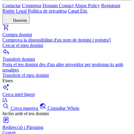
Contactar
L'empresa
Domain Contact
Abuse Policy
Registrant
Rights
Legal
Política de privadesa
Canal Ètic
Dominis
Compra domini
Comprova la disponibilitat d'un nom de domini i registra'l
Cercar el meu domini
Transferir domini
Porta el teu domini des d'un altre proveïdor per gestionar-lo amb
nosaltres
Transferir el meu domini
Eines
Cerca intel·ligent
IA
Cerca massiva
Consultar Whois
Inclòs amb el teu domini
Redirecció i Pàrquing
Gratuït