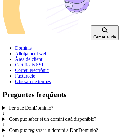
Cercar ajuda
Dominis
Allotjament web
Àrea de client
Certificats SSL
Correu electrònic
Facturació
Glossari de termes
Preguntes freqüents
Per què DonDominio?
↓
Com puc saber si un domini està disponible?
↓
Com puc registrar un domini a DonDominio?
↓