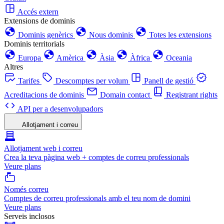
Accés extern
Extensions de dominis
Dominis genèrics
Nous dominis
Totes les extensions
Dominis territorials
Europa
Amèrica
Àsia
Àfrica
Oceania
Altres
Tarifes
Descomptes per volum
Panell de gestió
Acreditacions de dominis
Domain contact
Registrant rights
API per a desenvolupadors
Allotjament i correu
Allotjament web i correu
Crea la teva pàgina web + comptes de correu professionals
Veure plans
Només correu
Comptes de correu professionals amb el teu nom de domini
Veure plans
Serveis inclosos