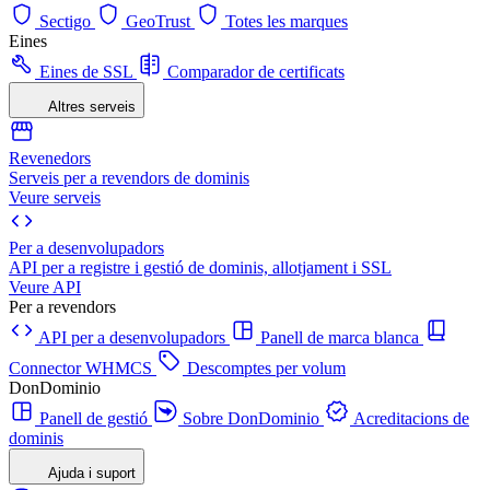
Sectigo
GeoTrust
Totes les marques
Eines
Eines de SSL
Comparador de certificats
Altres serveis
Revenedors
Serveis per a revendors de dominis
Veure serveis
Per a desenvolupadors
API per a registre i gestió de dominis, allotjament i SSL
Veure API
Per a revendors
API per a desenvolupadors
Panell de marca blanca
Connector WHMCS
Descomptes per volum
DonDominio
Panell de gestió
Sobre DonDominio
Acreditacions de
dominis
Ajuda i suport