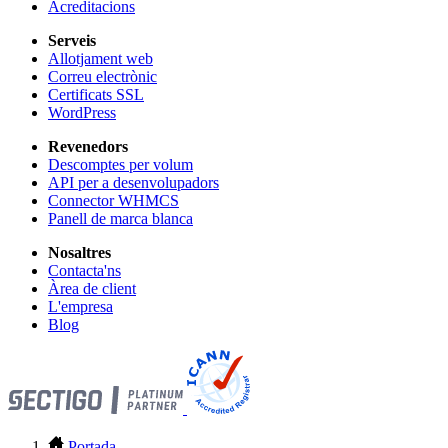
Acreditacions
Serveis
Allotjament web
Correu electrònic
Certificats SSL
WordPress
Revenedors
Descomptes per volum
API per a desenvolupadors
Connector WHMCS
Panell de marca blanca
Nosaltres
Contacta'ns
Àrea de client
L'empresa
Blog
Portada