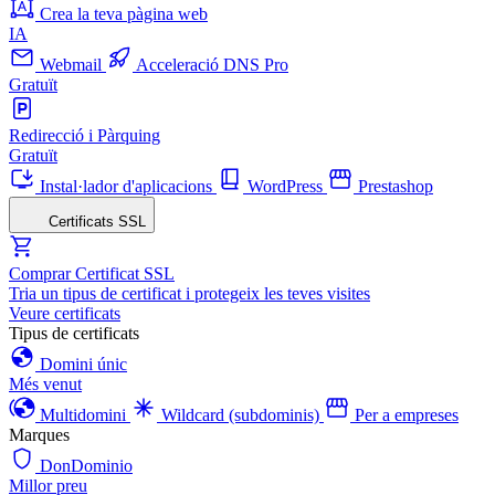
Crea la teva pàgina web
IA
Webmail
Acceleració DNS Pro
Gratuït
Redirecció i Pàrquing
Gratuït
Instal·lador d'aplicacions
WordPress
Prestashop
Certificats SSL
Comprar Certificat SSL
Tria un tipus de certificat i protegeix les teves visites
Veure certificats
Tipus de certificats
Domini únic
Més venut
Multidomini
Wildcard (subdominis)
Per a empreses
Marques
DonDominio
Millor preu