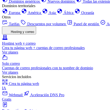
Dominios genéricos
Nuevos dominios
Todas las extensi
Dominios territoriales
Europa
América
Asia
África
Oceanía
Otros
Tarifas
Descuentos por volumen
Panel de gestión
Ac
Hosting y correo
Hosting web y correo
Crea tu página web + cuentas de correo profesionales
Ver planes
Solo correo
Cuentas de correo profesionales con tu nombre de dominio
Ver planes
Servicios incluidos
Crea tu página web
IA
Webmail
Aceleración DNS Pro
Gratis