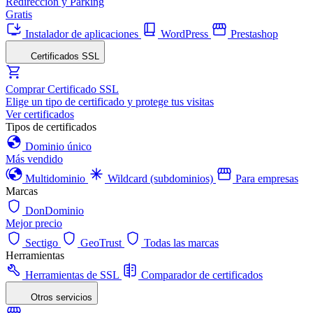
Redirección y Parking
Gratis
Instalador de aplicaciones
WordPress
Prestashop
Certificados SSL
Comprar Certificado SSL
Elige un tipo de certificado y protege tus visitas
Ver certificados
Tipos de certificados
Dominio único
Más vendido
Multidominio
Wildcard (subdominios)
Para empresas
Marcas
DonDominio
Mejor precio
Sectigo
GeoTrust
Todas las marcas
Herramientas
Herramientas de SSL
Comparador de certificados
Otros servicios