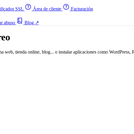
ificados SSL
Área de cliente
Facturación
ar abuso
Blog
↗
reo
eb, tienda online, blog... o instalar aplicaciones como WordPress, P