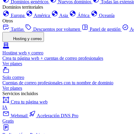
Dominios genéricos
Nuevos dominios
Todas las extensi
Dominios territoriales
Europa
América
Asia
África
Oceanía
Otros
Tarifas
Descuentos por volumen
Panel de gestión
Ac
Hosting y correo
Hosting web y correo
Crea tu página web + cuentas de correo profesionales
Ver planes
Solo correo
Cuentas de correo profesionales con tu nombre de dominio
Ver planes
Servicios incluidos
Crea tu página web
IA
Webmail
Aceleración DNS Pro
Gratis