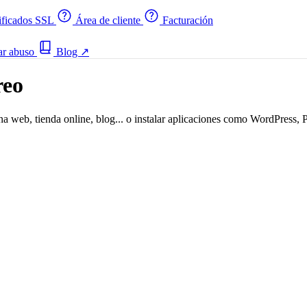
ificados SSL
Área de cliente
Facturación
ar abuso
Blog
↗
reo
eb, tienda online, blog... o instalar aplicaciones como WordPress, P