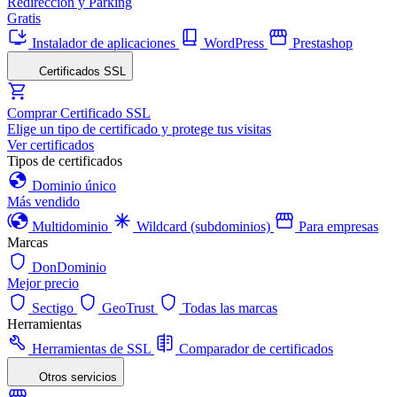
Redirección y Parking
Gratis
Instalador de aplicaciones
WordPress
Prestashop
Certificados SSL
Comprar Certificado SSL
Elige un tipo de certificado y protege tus visitas
Ver certificados
Tipos de certificados
Dominio único
Más vendido
Multidominio
Wildcard (subdominios)
Para empresas
Marcas
DonDominio
Mejor precio
Sectigo
GeoTrust
Todas las marcas
Herramientas
Herramientas de SSL
Comparador de certificados
Otros servicios