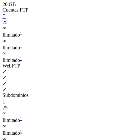
20 GB
Cuentas FTP

25
∞
1
Ilimitado
∞
1
Ilimitado
∞
1
Ilimitado
WebFTP
✓
✓
✓
✓
Subdominios

25
∞
1
Ilimitado
∞
1
Ilimitado
∞