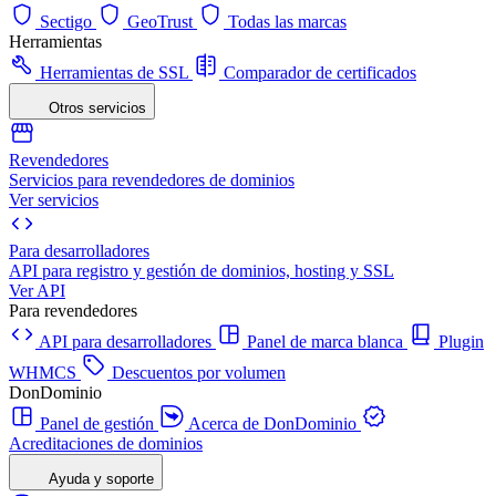
Sectigo
GeoTrust
Todas las marcas
Herramientas
Herramientas de SSL
Comparador de certificados
Otros servicios
Revendedores
Servicios para revendedores de dominios
Ver servicios
Para desarrolladores
API para registro y gestión de dominios, hosting y SSL
Ver API
Para revendedores
API para desarrolladores
Panel de marca blanca
Plugin
WHMCS
Descuentos por volumen
DonDominio
Panel de gestión
Acerca de DonDominio
Acreditaciones de dominios
Ayuda y soporte