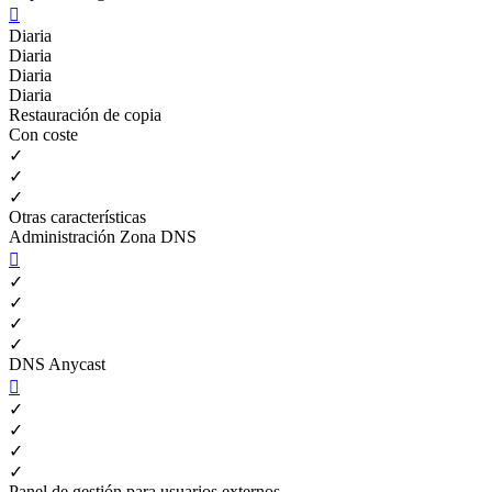

Diaria
Diaria
Diaria
Diaria
Restauración de copia
Con coste
✓
✓
✓
Otras características
Administración Zona DNS

✓
✓
✓
✓
DNS Anycast

✓
✓
✓
✓
Panel de gestión para usuarios externos