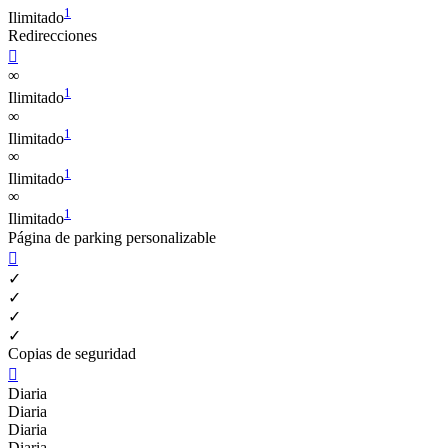
1
Ilimitado
Redirecciones

∞
1
Ilimitado
∞
1
Ilimitado
∞
1
Ilimitado
∞
1
Ilimitado
Página de parking personalizable

✓
✓
✓
✓
Copias de seguridad

Diaria
Diaria
Diaria
Diaria