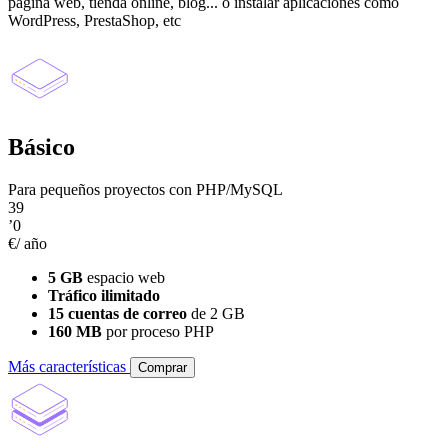
página web, tienda online, blog... o instalar aplicaciones como
WordPress, PrestaShop, etc
Básico
Para pequeños proyectos con PHP/MySQL
39
’0
€/ año
5 GB
espacio web
Tráfico ilimitado
15 cuentas de correo
de 2 GB
160 MB
por proceso PHP
Más características
Comprar