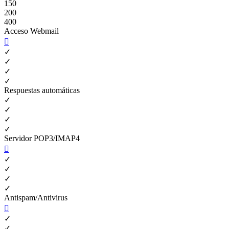
150
200
400
Acceso Webmail

✓
✓
✓
✓
Respuestas automáticas
✓
✓
✓
✓
Servidor POP3/IMAP4

✓
✓
✓
✓
Antispam/Antivirus

✓
✓