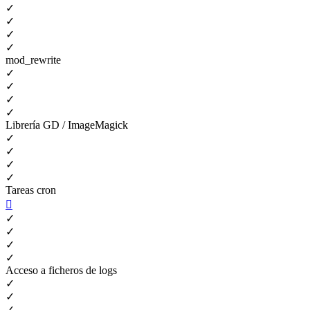
✓
✓
✓
✓
mod_rewrite
✓
✓
✓
✓
Librería GD / ImageMagick
✓
✓
✓
✓
Tareas cron

✓
✓
✓
✓
Acceso a ficheros de logs
✓
✓
✓