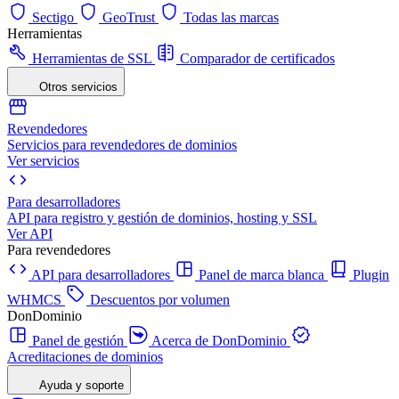
Sectigo
GeoTrust
Todas las marcas
Herramientas
Herramientas de SSL
Comparador de certificados
Otros servicios
Revendedores
Servicios para revendedores de dominios
Ver servicios
Para desarrolladores
API para registro y gestión de dominios, hosting y SSL
Ver API
Para revendedores
API para desarrolladores
Panel de marca blanca
Plugin
WHMCS
Descuentos por volumen
DonDominio
Panel de gestión
Acerca de DonDominio
Acreditaciones de dominios
Ayuda y soporte