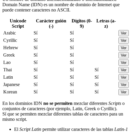
Domain Name (IDN) es un nombre de dominio de Internet que
puede contener caracteres no ASCII.
Unicode
Carácter guión
Dígitos (0-
Letras (a-
Script
(-)
9)
z)
Arabic
Sí
Sí
Ver
Cyrillic
Sí
Sí
Ver
Hebrew
Sí
Sí
Ver
Greek
Sí
Sí
Ver
Lao
Sí
Sí
Ver
Thai
Sí
Sí
Sí
Ver
Latin
Sí
Sí
Sí
Ver
Japanese
Sí
Sí
Sí
Ver
Korean
Sí
Sí
Sí
Ver
En los dominios IDN
no se permiten
mezclar diferentes
Scripts
o
conjuntos de caracteres (por ejemplo, Latin, Greek o Cyrillic).
Sí que se permiten mezclar diferentes tablas de caracteres para un
mismo script.
El
Script Latin
permite utilizar caracteres de las tablas
Latin-1