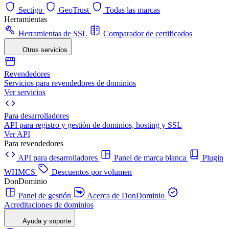
Sectigo
GeoTrust
Todas las marcas
Herramientas
Herramientas de SSL
Comparador de certificados
Otros servicios
Revendedores
Servicios para revendedores de dominios
Ver servicios
Para desarrolladores
API para registro y gestión de dominios, hosting y SSL
Ver API
Para revendedores
API para desarrolladores
Panel de marca blanca
Plugin
WHMCS
Descuentos por volumen
DonDominio
Panel de gestión
Acerca de DonDominio
Acreditaciones de dominios
Ayuda y soporte