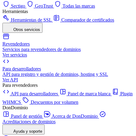
Sectigo
GeoTrust
Todas las marcas
Herramientas
Herramientas de SSL
Comparador de certificados
Otros servicios
Revendedores
Servicios para revendedores de dominios
Ver servicios
Para desarrolladores
API para registro y gestión de dominios, hosting y SSL
Ver API
Para revendedores
API para desarrolladores
Panel de marca blanca
Plugin
WHMCS
Descuentos por volumen
DonDominio
Panel de gestión
Acerca de DonDominio
Acreditaciones de dominios
Ayuda y soporte