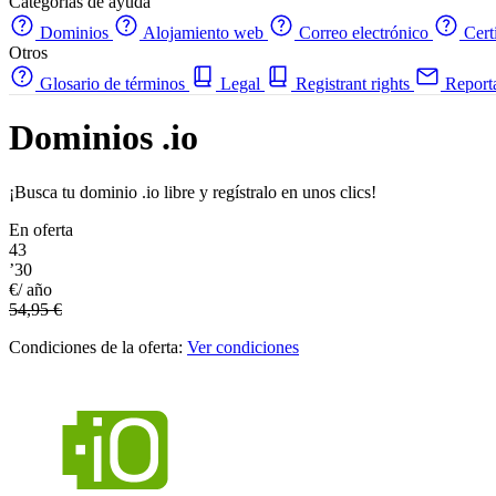
Categorías de ayuda
Dominios
Alojamiento web
Correo electrónico
Cert
Otros
Glosario de términos
Legal
Registrant rights
Report
Dominios .io
¡Busca tu dominio .io libre y regístralo en unos clics!
En oferta
43
’30
€/ año
54,95 €
Condiciones de la oferta:
Ver condiciones