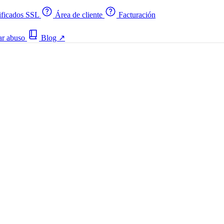
ificados SSL
Área de cliente
Facturación
ar abuso
Blog
↗