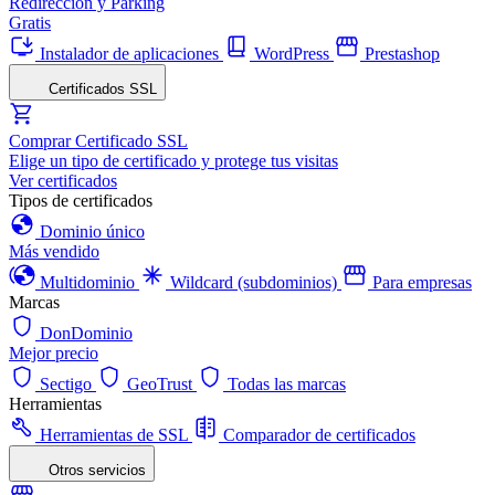
Redirección y Parking
Gratis
Instalador de aplicaciones
WordPress
Prestashop
Certificados SSL
Comprar Certificado SSL
Elige un tipo de certificado y protege tus visitas
Ver certificados
Tipos de certificados
Dominio único
Más vendido
Multidominio
Wildcard (subdominios)
Para empresas
Marcas
DonDominio
Mejor precio
Sectigo
GeoTrust
Todas las marcas
Herramientas
Herramientas de SSL
Comparador de certificados
Otros servicios