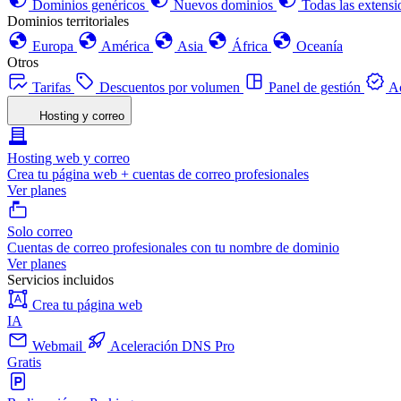
Dominios genéricos
Nuevos dominios
Todas las extensi
Dominios territoriales
Europa
América
Asia
África
Oceanía
Otros
Tarifas
Descuentos por volumen
Panel de gestión
Ac
Hosting y correo
Hosting web y correo
Crea tu página web + cuentas de correo profesionales
Ver planes
Solo correo
Cuentas de correo profesionales con tu nombre de dominio
Ver planes
Servicios incluidos
Crea tu página web
IA
Webmail
Aceleración DNS Pro
Gratis