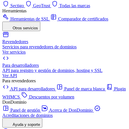
Sectigo
GeoTrust
Todas las marcas
Herramientas
Herramientas de SSL
Comparador de certificados
Otros servicios
Revendedores
Servicios para revendedores de dominios
Ver servicios
Para desarrolladores
API para registro y gestión de dominios, hosting y SSL
Ver API
Para revendedores
API para desarrolladores
Panel de marca blanca
Plugin
WHMCS
Descuentos por volumen
DonDominio
Panel de gestión
Acerca de DonDominio
Acreditaciones de dominios
Ayuda y soporte