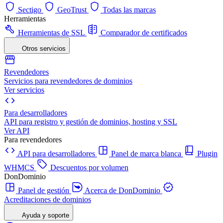
Sectigo
GeoTrust
Todas las marcas
Herramientas
Herramientas de SSL
Comparador de certificados
Otros servicios
Revendedores
Servicios para revendedores de dominios
Ver servicios
Para desarrolladores
API para registro y gestión de dominios, hosting y SSL
Ver API
Para revendedores
API para desarrolladores
Panel de marca blanca
Plugin
WHMCS
Descuentos por volumen
DonDominio
Panel de gestión
Acerca de DonDominio
Acreditaciones de dominios
Ayuda y soporte