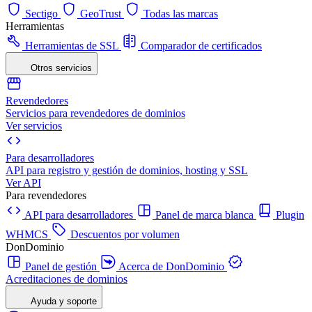
Sectigo
GeoTrust
Todas las marcas
Herramientas
Herramientas de SSL
Comparador de certificados
Otros servicios
Revendedores
Servicios para revendedores de dominios
Ver servicios
Para desarrolladores
API para registro y gestión de dominios, hosting y SSL
Ver API
Para revendedores
API para desarrolladores
Panel de marca blanca
Plugin
WHMCS
Descuentos por volumen
DonDominio
Panel de gestión
Acerca de DonDominio
Acreditaciones de dominios
Ayuda y soporte