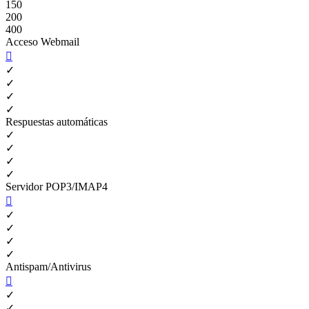
150
200
400
Acceso Webmail

✓
✓
✓
✓
Respuestas automáticas
✓
✓
✓
✓
Servidor POP3/IMAP4

✓
✓
✓
✓
Antispam/Antivirus

✓
✓