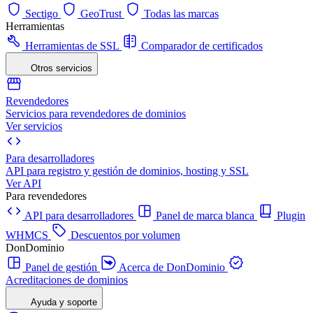
Sectigo
GeoTrust
Todas las marcas
Herramientas
Herramientas de SSL
Comparador de certificados
Otros servicios
Revendedores
Servicios para revendedores de dominios
Ver servicios
Para desarrolladores
API para registro y gestión de dominios, hosting y SSL
Ver API
Para revendedores
API para desarrolladores
Panel de marca blanca
Plugin
WHMCS
Descuentos por volumen
DonDominio
Panel de gestión
Acerca de DonDominio
Acreditaciones de dominios
Ayuda y soporte