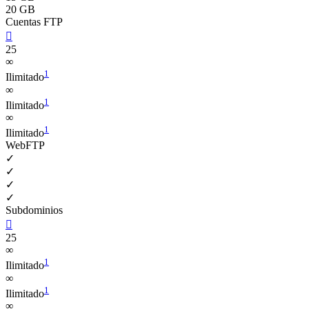
20 GB
Cuentas FTP

25
∞
1
Ilimitado
∞
1
Ilimitado
∞
1
Ilimitado
WebFTP
✓
✓
✓
✓
Subdominios

25
∞
1
Ilimitado
∞
1
Ilimitado
∞