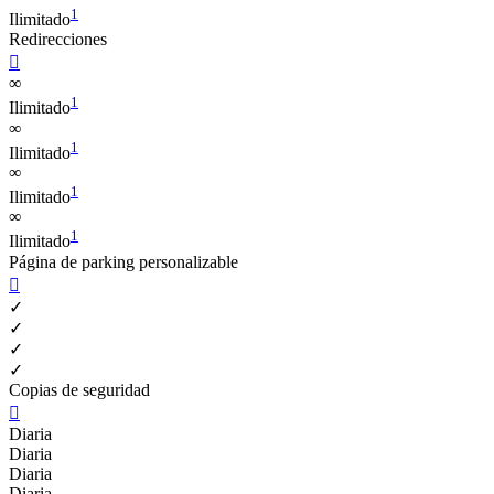
1
Ilimitado
Redirecciones

∞
1
Ilimitado
∞
1
Ilimitado
∞
1
Ilimitado
∞
1
Ilimitado
Página de parking personalizable

✓
✓
✓
✓
Copias de seguridad

Diaria
Diaria
Diaria
Diaria