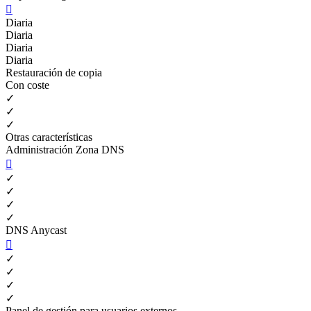

Diaria
Diaria
Diaria
Diaria
Restauración de copia
Con coste
✓
✓
✓
Otras características
Administración Zona DNS

✓
✓
✓
✓
DNS Anycast

✓
✓
✓
✓
Panel de gestión para usuarios externos