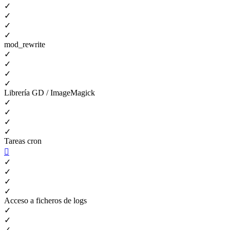
✓
✓
✓
✓
mod_rewrite
✓
✓
✓
✓
Librería GD / ImageMagick
✓
✓
✓
✓
Tareas cron

✓
✓
✓
✓
Acceso a ficheros de logs
✓
✓
✓