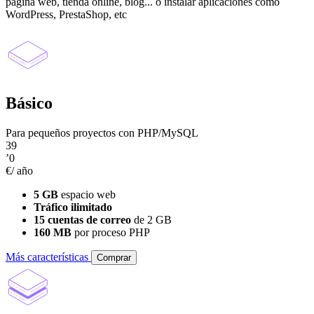
página web, tienda online, blog... o instalar aplicaciones como
WordPress, PrestaShop, etc
Básico
Para pequeños proyectos con PHP/MySQL
39
’0
€/ año
5 GB
espacio web
Tráfico ilimitado
15 cuentas de correo
de 2 GB
160 MB
por proceso PHP
Más características
Comprar