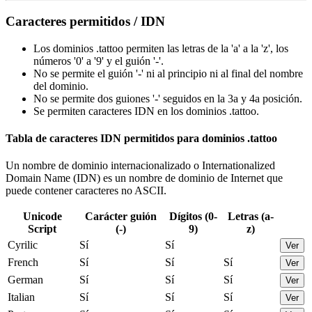
Caracteres permitidos / IDN
Los dominios .tattoo permiten las letras de la 'a' a la 'z', los
números '0' a '9' y el guión '-'.
No se permite el guión '-' ni al principio ni al final del nombre
del dominio.
No se permite dos guiones '-' seguidos en la 3a y 4a posición.
Se permiten caracteres IDN en los dominios .tattoo.
Tabla de caracteres IDN permitidos para dominios .tattoo
Un nombre de dominio internacionalizado o Internationalized
Domain Name (IDN) es un nombre de dominio de Internet que
puede contener caracteres no ASCII.
Unicode
Carácter guión
Dígitos (0-
Letras (a-
Script
(-)
9)
z)
Cyrilic
Sí
Sí
Ver
French
Sí
Sí
Sí
Ver
German
Sí
Sí
Sí
Ver
Italian
Sí
Sí
Sí
Ver