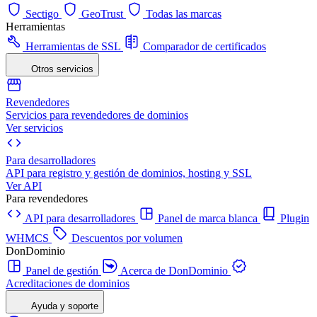
Sectigo
GeoTrust
Todas las marcas
Herramientas
Herramientas de SSL
Comparador de certificados
Otros servicios
Revendedores
Servicios para revendedores de dominios
Ver servicios
Para desarrolladores
API para registro y gestión de dominios, hosting y SSL
Ver API
Para revendedores
API para desarrolladores
Panel de marca blanca
Plugin
WHMCS
Descuentos por volumen
DonDominio
Panel de gestión
Acerca de DonDominio
Acreditaciones de dominios
Ayuda y soporte